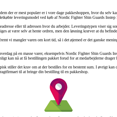
em der er mest populær er i vore dage pakkeshoppen, hvor du selv kan a
 letkøbte leveringsmodel ved køb af Nordic Fighter Shin Guards Instep
dresse eller til adressen hvor du arbejder. Leveringstypen viser sig som
s at være selv at hente ordren, men den løsning kræver at du befinder
fremt vi mangler varen om kort tid, så i det øjemed er det ganske meni
lt hverdag på en masse varer, eksempelvis Nordic Fighter Shin Guards In
nligt kan nå at få bestillingen pakket forud for at medarbejderne drager
sk stiller det krav om at der bestilles for en bestemt sum. I øvrigt kan
gtfirmaet til at bringe din bestilling til en pakkeshop.