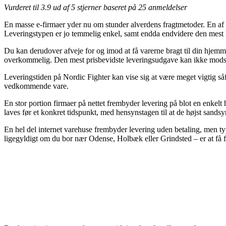
Vurderet til
3.9
ud af 5 stjerner baseret på
25
anmeldelser
En masse e-firmaer yder nu om stunder alverdens fragtmetoder. En af d
Leveringstypen er jo temmelig enkel, samt endda endvidere den mest
Du kan derudover afveje for og imod at få varerne bragt til din hjemmea
overkommelig. Den mest prisbevidste leveringsudgave kan ikke modsige
Leveringstiden på Nordic Fighter kan vise sig at være meget vigtig så
vedkommende vare.
En stor portion firmaer på nettet frembyder levering på blot en enke
laves før et konkret tidspunkt, med hensynstagen til at de højst sandsy
En hel del internet varehuse frembyder levering uden betaling, men typi
ligegyldigt om du bor nær Odense, Holbæk eller Grindsted – er at få fra