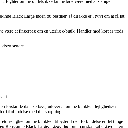
Nordic Fighter online outlets ikke kunne lade være med at stampe
kinne Black Large inden du bestiller, så du ikke er i tvivl om at få fat
ste være et fingerpeg om en uærlig e-butik. Handler med kort er trods
 prisen senere.
sant.
ren forstår de danske love, udover at online butikken lejlighedsvis
der i forbindelse med din shopping.
urrettighed online butikken tilbyder. I den forbindelse er det tillige
tep Benskinne Black Large, ligegyldigt om man skal købe gave til en