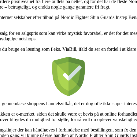
rdere prisniveauet fra flere outlets på nettet, og for det har de fleste 
ne – betragteligt, og endda nogle gange garantere fri fragt.
internet selskaber efter tilbud på Nordic Fighter Shin Guards Instep Bens
salg for en salgspris som kan virke mystisk favorabel, er det for det me
nydagtige netshops.
 du bruge en løsning som f.eks. ViaBill, ifald du ser en fordel i at klare
 gennemlæse shoppens handelsvilkår, det er dog ofte ikke super interes
ikken er e-mærket, siden det skulle være et bevis på at online forhandle
over tilbydes du mulighed for støtte, for så vidt du oplever vanskelighe
gslinjer der kan håndhæves i forbindelse med bestillingen, som fx den ret
anden gang vil kunne påvise handlen af Nordic Fighter Shin Guards Ins