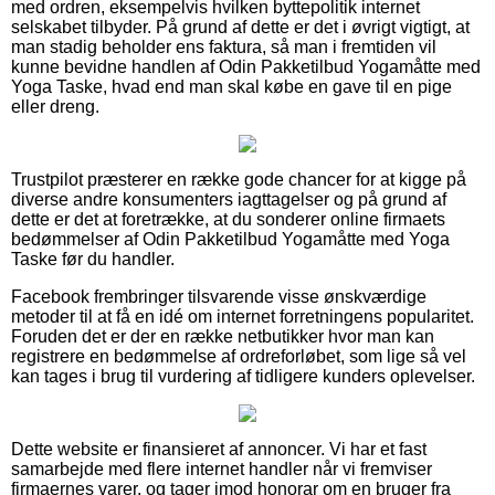
med ordren, eksempelvis hvilken byttepolitik internet
selskabet tilbyder. På grund af dette er det i øvrigt vigtigt, at
man stadig beholder ens faktura, så man i fremtiden vil
kunne bevidne handlen af Odin Pakketilbud Yogamåtte med
Yoga Taske, hvad end man skal købe en gave til en pige
eller dreng.
Trustpilot præsterer en række gode chancer for at kigge på
diverse andre konsumenters iagttagelser og på grund af
dette er det at foretrække, at du sonderer online firmaets
bedømmelser af Odin Pakketilbud Yogamåtte med Yoga
Taske før du handler.
Facebook frembringer tilsvarende visse ønskværdige
metoder til at få en idé om internet forretningens popularitet.
Foruden det er der en række netbutikker hvor man kan
registrere en bedømmelse af ordreforløbet, som lige så vel
kan tages i brug til vurdering af tidligere kunders oplevelser.
Dette website er finansieret af annoncer. Vi har et fast
samarbejde med flere internet handler når vi fremviser
firmaernes varer, og tager imod honorar om en bruger fra