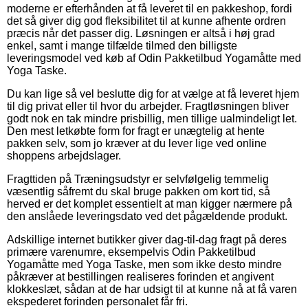
moderne er efterhånden at få leveret til en pakkeshop, fordi
det så giver dig god fleksibilitet til at kunne afhente ordren
præcis når det passer dig. Løsningen er altså i høj grad
enkel, samt i mange tilfælde tilmed den billigste
leveringsmodel ved køb af Odin Pakketilbud Yogamåtte med
Yoga Taske.
Du kan lige så vel beslutte dig for at vælge at få leveret hjem
til dig privat eller til hvor du arbejder. Fragtløsningen bliver
godt nok en tak mindre prisbillig, men tillige ualmindeligt let.
Den mest letkøbte form for fragt er unægtelig at hente
pakken selv, som jo kræver at du lever lige ved online
shoppens arbejdslager.
Fragttiden på Træningsudstyr er selvfølgelig temmelig
væsentlig såfremt du skal bruge pakken om kort tid, så
herved er det komplet essentielt at man kigger nærmere på
den anslåede leveringsdato ved det pågældende produkt.
Adskillige internet butikker giver dag-til-dag fragt på deres
primære varenumre, eksempelvis Odin Pakketilbud
Yogamåtte med Yoga Taske, men som ikke desto mindre
påkræver at bestillingen realiseres forinden et angivent
klokkeslæt, sådan at de har udsigt til at kunne nå at få varen
ekspederet forinden personalet får fri.