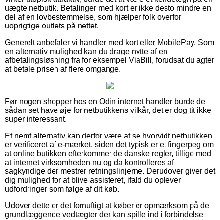
uægte netbutik. Betalinger med kort er ikke desto mindre en
del af en lovbestemmelse, som hjælper folk overfor
uoprigtige outlets på nettet.
Generelt anbefaler vi handler med kort eller MobilePay. Som
en alternativ mulighed kan du drage nytte af en
afbetalingsløsning fra for eksempel ViaBill, forudsat du agter
at betale prisen af flere omgange.
Før nogen shopper hos en Odin internet handler burde de
sådan set have øje for netbutikkens vilkår, det er dog tit ikke
super interessant.
Et nemt alternativ kan derfor være at se hvorvidt netbutikken
er verificeret af e-mærket, siden det typisk er et fingerpeg om
at online butikken efterkommer de danske regler, tillige med
at internet virksomheden nu og da kontrolleres af
sagkyndige der mestrer retningslinjerne. Derudover giver det
dig mulighed for at blive assisteret, ifald du oplever
udfordringer som følge af dit køb.
Udover dette er det fornuftigt at køber er opmærksom på de
grundlæggende vedtægter der kan spille ind i forbindelse