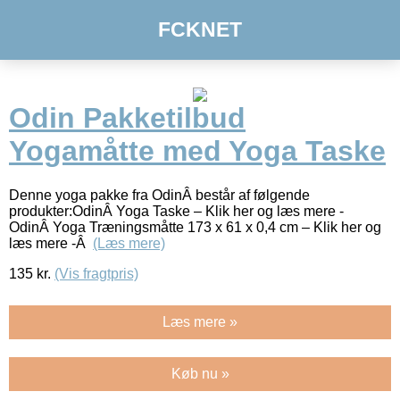
FCKNET
Odin Pakketilbud
Yogamåtte med Yoga Taske
Denne yoga pakke fra OdinÂ består af følgende
produkter:OdinÂ Yoga Taske – Klik her og læs mere -
OdinÂ Yoga Træningsmåtte 173 x 61 x 0,4 cm – Klik her og
læs mere -Â
(Læs mere)
135
kr.
(Vis fragtpris)
Læs mere »
Køb nu »