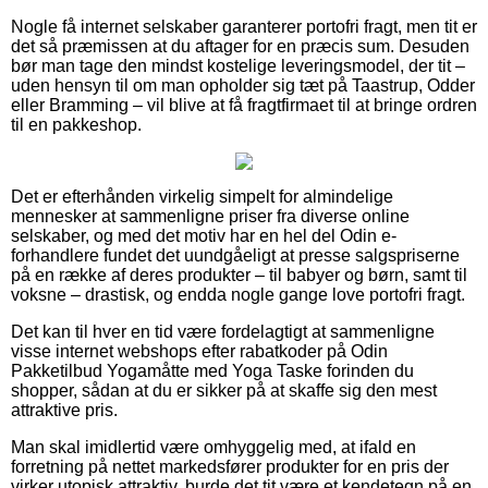
Nogle få internet selskaber garanterer portofri fragt, men tit er
det så præmissen at du aftager for en præcis sum. Desuden
bør man tage den mindst kostelige leveringsmodel, der tit –
uden hensyn til om man opholder sig tæt på Taastrup, Odder
eller Bramming – vil blive at få fragtfirmaet til at bringe ordren
til en pakkeshop.
Det er efterhånden virkelig simpelt for almindelige
mennesker at sammenligne priser fra diverse online
selskaber, og med det motiv har en hel del Odin e-
forhandlere fundet det uundgåeligt at presse salgspriserne
på en række af deres produkter – til babyer og børn, samt til
voksne – drastisk, og endda nogle gange love portofri fragt.
Det kan til hver en tid være fordelagtigt at sammenligne
visse internet webshops efter rabatkoder på Odin
Pakketilbud Yogamåtte med Yoga Taske forinden du
shopper, sådan at du er sikker på at skaffe sig den mest
attraktive pris.
Man skal imidlertid være omhyggelig med, at ifald en
forretning på nettet markedsfører produkter for en pris der
virker utopisk attraktiv, burde det tit være et kendetegn på en