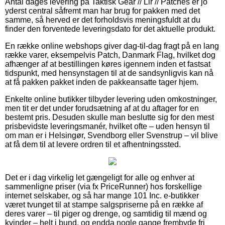
Antal dages levering på Taktisk Gear // Lir // Patches er jo
yderst central såfremt man har brug for pakken med det
samme, så herved er det forholdsvis meningsfuldt at du
finder den forventede leveringsdato for det aktuelle produkt.
En række online webshops giver dag-til-dag fragt på en lang
række varer, eksempelvis Patch, Danmark Flag, hvilket dog
afhænger af at bestillingen køres igennem inden et fastsat
tidspunkt, med hensynstagen til at de sandsynligvis kan nå
at få pakken pakket inden de pakkeansatte tager hjem.
Enkelte online butikker tilbyder levering uden omkostninger,
men tit er det under forudsætning af at du aftager for en
bestemt pris. Desuden skulle man beslutte sig for den mest
prisbevidste leveringsmanér, hvilket ofte – uden hensyn til
om man er i Helsingør, Svendborg eller Svenstrup – vil blive
at få dem til at levere ordren til et afhentningssted.
Det er i dag virkelig let gængeligt for alle og enhver at
sammenligne priser (via fx PriceRunner) hos forskellige
internet selskaber, og så har mange 101 Inc. e-butikker
været tvunget til at stampe salgspriserne på en række af
deres varer – til piger og drenge, og samtidig til mænd og
kvinder – helt i bund, og endda nogle gange frembyde fri