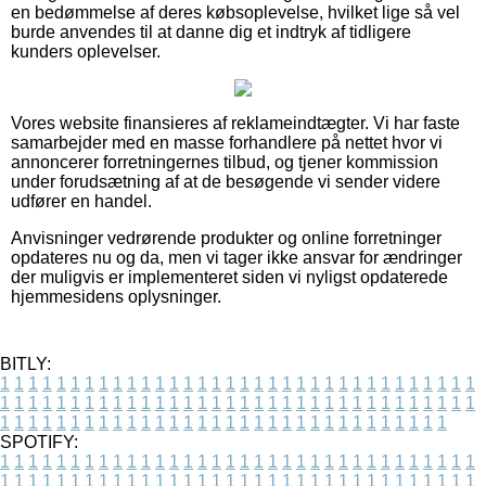
en bedømmelse af deres købsoplevelse, hvilket lige så vel
burde anvendes til at danne dig et indtryk af tidligere
kunders oplevelser.
Vores website finansieres af reklameindtægter. Vi har faste
samarbejder med en masse forhandlere på nettet hvor vi
annoncerer forretningernes tilbud, og tjener kommission
under forudsætning af at de besøgende vi sender videre
udfører en handel.
Anvisninger vedrørende produkter og online forretninger
opdateres nu og da, men vi tager ikke ansvar for ændringer
der muligvis er implementeret siden vi nyligst opdaterede
hjemmesidens oplysninger.
BITLY:
1
1
1
1
1
1
1
1
1
1
1
1
1
1
1
1
1
1
1
1
1
1
1
1
1
1
1
1
1
1
1
1
1
1
1
1
1
1
1
1
1
1
1
1
1
1
1
1
1
1
1
1
1
1
1
1
1
1
1
1
1
1
1
1
1
1
1
1
1
1
1
1
1
1
1
1
1
1
1
1
1
1
1
1
1
1
1
1
1
1
1
1
1
1
1
1
1
1
1
1
SPOTIFY:
1
1
1
1
1
1
1
1
1
1
1
1
1
1
1
1
1
1
1
1
1
1
1
1
1
1
1
1
1
1
1
1
1
1
1
1
1
1
1
1
1
1
1
1
1
1
1
1
1
1
1
1
1
1
1
1
1
1
1
1
1
1
1
1
1
1
1
1