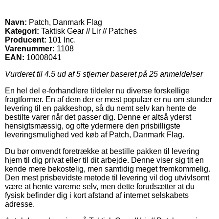
Navn:
Patch, Danmark Flag
Kategori:
Taktisk Gear // Lir // Patches
Producent:
101 Inc.
Varenummer:
1108
EAN:
10008041
Vurderet til
4.5
ud af 5 stjerner baseret på
25
anmeldelser
En hel del e-forhandlere tildeler nu diverse forskellige
fragtformer. En af dem der er mest populær er nu om stunder
levering til en pakkeshop, så du nemt selv kan hente de
bestilte varer når det passer dig. Denne er altså yderst
hensigtsmæssig, og ofte ydermere den prisbilligste
leveringsmulighed ved køb af Patch, Danmark Flag.
Du bør omvendt foretrække at bestille pakken til levering
hjem til dig privat eller til dit arbejde. Denne viser sig tit en
kende mere bekostelig, men samtidig meget fremkommelig.
Den mest prisbevidste metode til levering vil dog utvivlsomt
være at hente varerne selv, men dette forudsætter at du
fysisk befinder dig i kort afstand af internet selskabets
adresse.