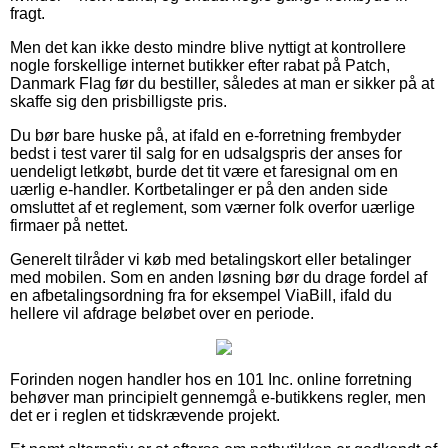
fragt.
Men det kan ikke desto mindre blive nyttigt at kontrollere
nogle forskellige internet butikker efter rabat på Patch,
Danmark Flag før du bestiller, således at man er sikker på at
skaffe sig den prisbilligste pris.
Du bør bare huske på, at ifald en e-forretning frembyder
bedst i test varer til salg for en udsalgspris der anses for
uendeligt letkøbt, burde det tit være et faresignal om en
uærlig e-handler. Kortbetalinger er på den anden side
omsluttet af et reglement, som værner folk overfor uærlige
firmaer på nettet.
Generelt tilråder vi køb med betalingskort eller betalinger
med mobilen. Som en anden løsning bør du drage fordel af
en afbetalingsordning fra for eksempel ViaBill, ifald du
hellere vil afdrage beløbet over en periode.
Forinden nogen handler hos en 101 Inc. online forretning
behøver man principielt gennemgå e-butikkens regler, men
det er i reglen et tidskrævende projekt.