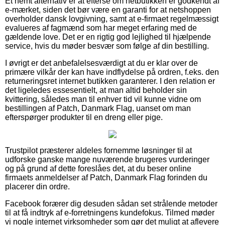
Et nemt alternativ er at efterse om netbutikken er godkendt af
e-mærket, siden det bør være en garanti for at netshoppen
overholder dansk lovgivning, samt at e-firmaet regelmæssigt
evalueres af fagmænd som har meget erfaring med de
gældende love. Det er en rigtig god lejlighed til hjælpende
service, hvis du møder besvær som følge af din bestilling.
I øvrigt er det anbefalelsesværdigt at du er klar over de
primære vilkår der kan have indflydelse på ordren, f.eks. den
returneringsret internet butikken garanterer. I den relation er
det ligeledes essesentielt, at man altid beholder sin
kvittering, således man til enhver tid vil kunne vidne om
bestillingen af Patch, Danmark Flag, uanset om man
efterspørger produkter til en dreng eller pige.
Trustpilot præsterer aldeles fornemme løsninger til at
udforske ganske mange nuværende brugeres vurderinger
og på grund af dette foreslåes det, at du beser online
firmaets anmeldelser af Patch, Danmark Flag forinden du
placerer din ordre.
Facebook forærer dig desuden sådan set strålende metoder
til at få indtryk af e-forretningens kundefokus. Tilmed møder
vi nogle internet virksomheder som gør det muligt at aflevere