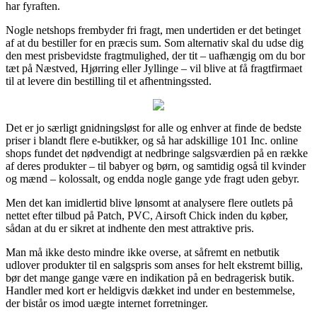
har fyraften.
Nogle netshops frembyder fri fragt, men undertiden er det betinget
af at du bestiller for en præcis sum. Som alternativ skal du udse dig
den mest prisbevidste fragtmulighed, der tit – uafhængig om du bor
tæt på Næstved, Hjørring eller Jyllinge – vil blive at få fragtfirmaet
til at levere din bestilling til et afhentningssted.
Det er jo særligt gnidningsløst for alle og enhver at finde de bedste
priser i blandt flere e-butikker, og så har adskillige 101 Inc. online
shops fundet det nødvendigt at nedbringe salgsværdien på en række
af deres produkter – til babyer og børn, og samtidig også til kvinder
og mænd – kolossalt, og endda nogle gange yde fragt uden gebyr.
Men det kan imidlertid blive lønsomt at analysere flere outlets på
nettet efter tilbud på Patch, PVC, Airsoft Chick inden du køber,
sådan at du er sikret at indhente den mest attraktive pris.
Man må ikke desto mindre ikke overse, at såfremt en netbutik
udlover produkter til en salgspris som anses for helt ekstremt billig,
bør det mange gange være en indikation på en bedragerisk butik.
Handler med kort er heldigvis dækket ind under en bestemmelse,
der bistår os imod uægte internet forretninger.