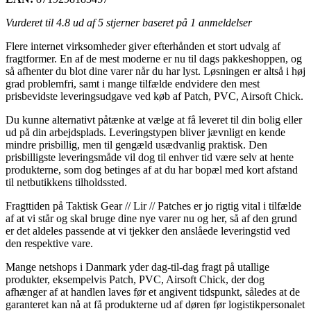
Vurderet til
4.8
ud af 5 stjerner baseret på
1
anmeldelser
Flere internet virksomheder giver efterhånden et stort udvalg af
fragtformer. En af de mest moderne er nu til dags pakkeshoppen, og
så afhenter du blot dine varer når du har lyst. Løsningen er altså i høj
grad problemfri, samt i mange tilfælde endvidere den mest
prisbevidste leveringsudgave ved køb af Patch, PVC, Airsoft Chick.
Du kunne alternativt påtænke at vælge at få leveret til din bolig eller
ud på din arbejdsplads. Leveringstypen bliver jævnligt en kende
mindre prisbillig, men til gengæld usædvanlig praktisk. Den
prisbilligste leveringsmåde vil dog til enhver tid være selv at hente
produkterne, som dog betinges af at du har bopæl med kort afstand
til netbutikkens tilholdssted.
Fragttiden på Taktisk Gear // Lir // Patches er jo rigtig vital i tilfælde
af at vi står og skal bruge dine nye varer nu og her, så af den grund
er det aldeles passende at vi tjekker den anslåede leveringstid ved
den respektive vare.
Mange netshops i Danmark yder dag-til-dag fragt på utallige
produkter, eksempelvis Patch, PVC, Airsoft Chick, der dog
afhænger af at handlen laves før et angivent tidspunkt, således at de
garanteret kan nå at få produkterne ud af døren før logistikpersonalet