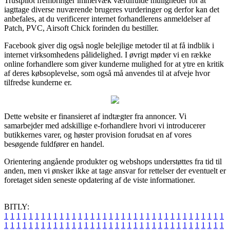
Trustpilot frembringer immervæk værdifulde muligheder for at
iagttage diverse nuværende brugeres vurderinger og derfor kan det
anbefales, at du verificerer internet forhandlerens anmeldelser af
Patch, PVC, Airsoft Chick forinden du bestiller.
Facebook giver dig også nogle belejlige metoder til at få indblik i
internet virksomhedens pålidelighed. I øvrigt møder vi en række
online forhandlere som giver kunderne mulighed for at ytre en kritik
af deres købsoplevelse, som også må anvendes til at afveje hvor
tilfredse kunderne er.
Dette website er finansieret af indtægter fra annoncer. Vi
samarbejder med adskillige e-forhandlere hvori vi introducerer
butikkernes varer, og høster provision forudsat en af vores
besøgende fuldfører en handel.
Orientering angående produkter og webshops understøttes fra tid til
anden, men vi ønsker ikke at tage ansvar for rettelser der eventuelt er
foretaget siden seneste opdatering af de viste informationer.
BITLY:
1
1
1
1
1
1
1
1
1
1
1
1
1
1
1
1
1
1
1
1
1
1
1
1
1
1
1
1
1
1
1
1
1
1
1
1
1
1
1
1
1
1
1
1
1
1
1
1
1
1
1
1
1
1
1
1
1
1
1
1
1
1
1
1
1
1
1
1
1
1
1
1