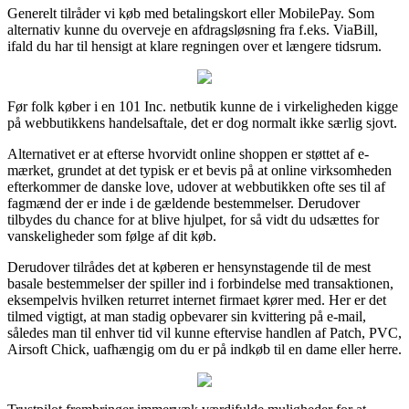
Generelt tilråder vi køb med betalingskort eller MobilePay. Som
alternativ kunne du overveje en afdragsløsning fra f.eks. ViaBill,
ifald du har til hensigt at klare regningen over et længere tidsrum.
Før folk køber i en 101 Inc. netbutik kunne de i virkeligheden kigge
på webbutikkens handelsaftale, det er dog normalt ikke særlig sjovt.
Alternativet er at efterse hvorvidt online shoppen er støttet af e-
mærket, grundet at det typisk er et bevis på at online virksomheden
efterkommer de danske love, udover at webbutikken ofte ses til af
fagmænd der er inde i de gældende bestemmelser. Derudover
tilbydes du chance for at blive hjulpet, for så vidt du udsættes for
vanskeligheder som følge af dit køb.
Derudover tilrådes det at køberen er hensynstagende til de mest
basale bestemmelser der spiller ind i forbindelse med transaktionen,
eksempelvis hvilken returret internet firmaet kører med. Her er det
tilmed vigtigt, at man stadig opbevarer sin kvittering på e-mail,
således man til enhver tid vil kunne eftervise handlen af Patch, PVC,
Airsoft Chick, uafhængig om du er på indkøb til en dame eller herre.