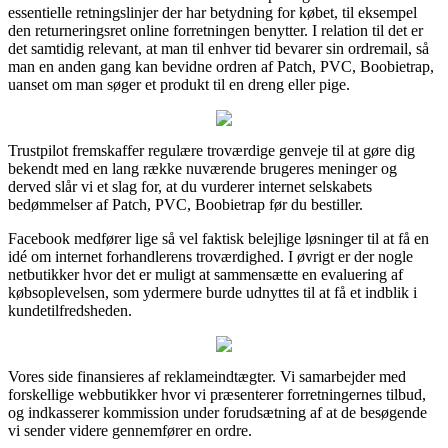
essentielle retningslinjer der har betydning for købet, til eksempel
den returneringsret online forretningen benytter. I relation til det er
det samtidig relevant, at man til enhver tid bevarer sin ordremail, så
man en anden gang kan bevidne ordren af Patch, PVC, Boobietrap,
uanset om man søger et produkt til en dreng eller pige.
Trustpilot fremskaffer regulære troværdige genveje til at gøre dig
bekendt med en lang række nuværende brugeres meninger og
derved slår vi et slag for, at du vurderer internet selskabets
bedømmelser af Patch, PVC, Boobietrap før du bestiller.
Facebook medfører lige så vel faktisk belejlige løsninger til at få en
idé om internet forhandlerens troværdighed. I øvrigt er der nogle
netbutikker hvor det er muligt at sammensætte en evaluering af
købsoplevelsen, som ydermere burde udnyttes til at få et indblik i
kundetilfredsheden.
Vores side finansieres af reklameindtægter. Vi samarbejder med
forskellige webbutikker hvor vi præsenterer forretningernes tilbud,
og indkasserer kommission under forudsætning af at de besøgende
vi sender videre gennemfører en ordre.