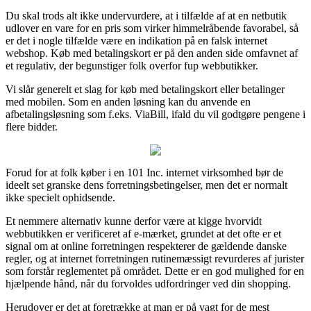
Du skal trods alt ikke undervurdere, at i tilfælde af at en netbutik
udlover en vare for en pris som virker himmelråbende favorabel, så
er det i nogle tilfælde være en indikation på en falsk internet
webshop. Køb med betalingskort er på den anden side omfavnet af
et regulativ, der begunstiger folk overfor fup webbutikker.
Vi slår generelt et slag for køb med betalingskort eller betalinger
med mobilen. Som en anden løsning kan du anvende en
afbetalingsløsning som f.eks. ViaBill, ifald du vil godtgøre pengene i
flere bidder.
Forud for at folk køber i en 101 Inc. internet virksomhed bør de
ideelt set granske dens forretningsbetingelser, men det er normalt
ikke specielt ophidsende.
Et nemmere alternativ kunne derfor være at kigge hvorvidt
webbutikken er verificeret af e-mærket, grundet at det ofte er et
signal om at online forretningen respekterer de gældende danske
regler, og at internet forretningen rutinemæssigt revurderes af jurister
som forstår reglementet på området. Dette er en god mulighed for en
hjælpende hånd, når du forvoldes udfordringer ved din shopping.
Herudover er det at foretrække at man er på vagt for de mest