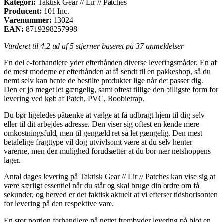
Kategori:
Taktisk Gear // Lir // Patches
Producent:
101 Inc.
Varenummer:
13024
EAN:
8719298257998
Vurderet til
4.2
ud af 5 stjerner baseret på
37
anmeldelser
En del e-forhandlere yder efterhånden diverse leveringsmåder. En af
de mest moderne er efterhånden at få sendt til en pakkeshop, så du
nemt selv kan hente de bestilte produkter lige når det passer dig.
Den er jo meget let gængelig, samt oftest tillige den billigste form for
levering ved køb af Patch, PVC, Boobietrap.
Du bør ligeledes påtænke at vælge at få udbragt hjem til dig selv
eller til dit arbejdes adresse. Den viser sig oftest en kende mere
omkostningsfuld, men til gengæld ret så let gængelig. Den mest
betalelige fragttype vil dog utvivlsomt være at du selv henter
varerne, men den mulighed forudsætter at du bor nær netshoppens
lager.
Antal dages levering på Taktisk Gear // Lir // Patches kan vise sig at
være særligt essentiel når du står og skal bruge din ordre om få
sekunder, og herved er det faktisk aktuelt at vi efterser tidshorisonten
for levering på den respektive vare.
En stor portion forhandlere på nettet frembyder levering på blot en