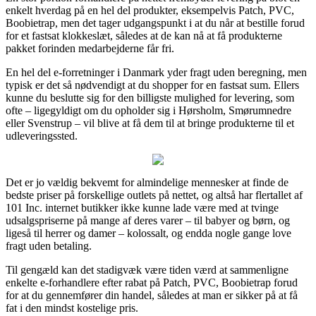
enkelt hverdag på en hel del produkter, eksempelvis Patch, PVC,
Boobietrap, men det tager udgangspunkt i at du når at bestille forud
for et fastsat klokkeslæt, således at de kan nå at få produkterne
pakket forinden medarbejderne får fri.
En hel del e-forretninger i Danmark yder fragt uden beregning, men
typisk er det så nødvendigt at du shopper for en fastsat sum. Ellers
kunne du beslutte sig for den billigste mulighed for levering, som
ofte – ligegyldigt om du opholder sig i Hørsholm, Smørumnedre
eller Svenstrup – vil blive at få dem til at bringe produkterne til et
udleveringssted.
Det er jo vældig bekvemt for almindelige mennesker at finde de
bedste priser på forskellige outlets på nettet, og altså har flertallet af
101 Inc. internet butikker ikke kunne lade være med at tvinge
udsalgspriserne på mange af deres varer – til babyer og børn, og
ligeså til herrer og damer – kolossalt, og endda nogle gange love
fragt uden betaling.
Til gengæld kan det stadigvæk være tiden værd at sammenligne
enkelte e-forhandlere efter rabat på Patch, PVC, Boobietrap forud
for at du gennemfører din handel, således at man er sikker på at få
fat i den mindst kostelige pris.