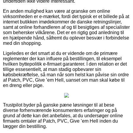
undertiden ikke videre interessant.
En anden mulighed kan være at granske om online
virksomheden er e-mærket, fordi det typisk er et billede på at
internet butikken imødekommer de danske retningslinjer,
samt at online forhandleren af og til besigtiges af specialister
som behersker vilkårene. Det er en rigtig god anledning til
en hjælpende hånd, såfremt du oplever besvær i forbindelse
med din shopping.
Ligeledes er det smart at du er vidende om de primære
reglementer der kan influere på bestillingen, til eksempel
hvilken byttepolitik e-firmaet garanterer. I den relation er det
tillige essesentielt, at man stadig opbevarer sin
købsbekræftelse, så man når som helst kan påvise sin ordre
af Patch, PVC, Give ’em Hell, uanset om man skal købe til
en dreng eller pige.
Trustpilot byder på ganske pæne løsninger til at bese
diverse forhenværende konsumenters erfaringer og på
grund af dette kan det anbefales, at du undersøger online
firmaets omtaler af Patch, PVC, Give ’em Hell inden du
lægger din bestilling.