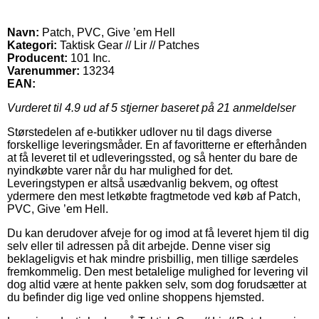
Navn:
Patch, PVC, Give ’em Hell
Kategori:
Taktisk Gear // Lir // Patches
Producent:
101 Inc.
Varenummer:
13234
EAN:
Vurderet til
4.9
ud af 5 stjerner baseret på
21
anmeldelser
Størstedelen af e-butikker udlover nu til dags diverse
forskellige leveringsmåder. En af favoritterne er efterhånden
at få leveret til et udleveringssted, og så henter du bare de
nyindkøbte varer når du har mulighed for det.
Leveringstypen er altså usædvanlig bekvem, og oftest
ydermere den mest letkøbte fragtmetode ved køb af Patch,
PVC, Give ’em Hell.
Du kan derudover afveje for og imod at få leveret hjem til dig
selv eller til adressen på dit arbejde. Denne viser sig
beklageligvis et hak mindre prisbillig, men tillige særdeles
fremkommelig. Den mest betalelige mulighed for levering vil
dog altid være at hente pakken selv, som dog forudsætter at
du befinder dig lige ved online shoppens hjemsted.