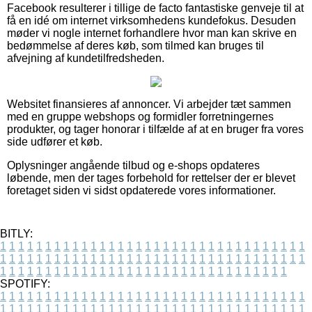
Facebook resulterer i tillige de facto fantastiske genveje til at
få en idé om internet virksomhedens kundefokus. Desuden
møder vi nogle internet forhandlere hvor man kan skrive en
bedømmelse af deres køb, som tilmed kan bruges til
afvejning af kundetilfredsheden.
Websitet finansieres af annoncer. Vi arbejder tæt sammen
med en gruppe webshops og formidler forretningernes
produkter, og tager honorar i tilfælde af at en bruger fra vores
side udfører et køb.
Oplysninger angående tilbud og e-shops opdateres
løbende, men der tages forbehold for rettelser der er blevet
foretaget siden vi sidst opdaterede vores informationer.
BITLY:
1
1
1
1
1
1
1
1
1
1
1
1
1
1
1
1
1
1
1
1
1
1
1
1
1
1
1
1
1
1
1
1
1
1
1
1
1
1
1
1
1
1
1
1
1
1
1
1
1
1
1
1
1
1
1
1
1
1
1
1
1
1
1
1
1
1
1
1
1
1
1
1
1
1
1
1
1
1
1
1
1
1
1
1
1
1
1
1
1
1
1
1
1
1
1
1
1
1
1
1
SPOTIFY:
1
1
1
1
1
1
1
1
1
1
1
1
1
1
1
1
1
1
1
1
1
1
1
1
1
1
1
1
1
1
1
1
1
1
1
1
1
1
1
1
1
1
1
1
1
1
1
1
1
1
1
1
1
1
1
1
1
1
1
1
1
1
1
1
1
1
1
1