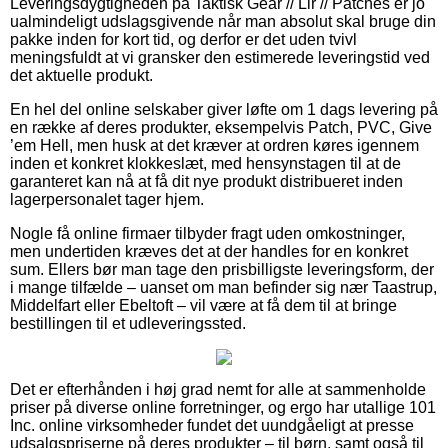
Leveringsdygtigheden på Taktisk Gear // Lir // Patches er jo
ualmindeligt udslagsgivende når man absolut skal bruge din
pakke inden for kort tid, og derfor er det uden tvivl
meningsfuldt at vi gransker den estimerede leveringstid ved
det aktuelle produkt.
En hel del online selskaber giver løfte om 1 dags levering på
en række af deres produkter, eksempelvis Patch, PVC, Give
’em Hell, men husk at det kræver at ordren køres igennem
inden et konkret klokkeslæt, med hensynstagen til at de
garanteret kan nå at få dit nye produkt distribueret inden
lagerpersonalet tager hjem.
Nogle få online firmaer tilbyder fragt uden omkostninger,
men undertiden kræves det at der handles for en konkret
sum. Ellers bør man tage den prisbilligste leveringsform, der
i mange tilfælde – uanset om man befinder sig nær Taastrup,
Middelfart eller Ebeltoft – vil være at få dem til at bringe
bestillingen til et udleveringssted.
Det er efterhånden i høj grad nemt for alle at sammenholde
priser på diverse online forretninger, og ergo har utallige 101
Inc. online virksomheder fundet det uundgåeligt at presse
udsalgspriserne på deres produkter – til børn, samt også til