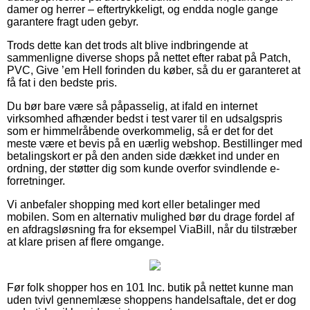
damer og herrer – eftertrykkeligt, og endda nogle gange
garantere fragt uden gebyr.
Trods dette kan det trods alt blive indbringende at
sammenligne diverse shops på nettet efter rabat på Patch,
PVC, Give ’em Hell forinden du køber, så du er garanteret at
få fat i den bedste pris.
Du bør bare være så påpasselig, at ifald en internet
virksomhed afhænder bedst i test varer til en udsalgspris
som er himmelråbende overkommelig, så er det for det
meste være et bevis på en uærlig webshop. Bestillinger med
betalingskort er på den anden side dækket ind under en
ordning, der støtter dig som kunde overfor svindlende e-
forretninger.
Vi anbefaler shopping med kort eller betalinger med
mobilen. Som en alternativ mulighed bør du drage fordel af
en afdragsløsning fra for eksempel ViaBill, når du tilstræber
at klare prisen af flere omgange.
Før folk shopper hos en 101 Inc. butik på nettet kunne man
uden tvivl gennemlæse shoppens handelsaftale, det er dog