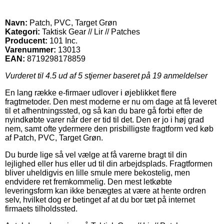
Navn:
Patch, PVC, Target Grøn
Kategori:
Taktisk Gear // Lir // Patches
Producent:
101 Inc.
Varenummer:
13013
EAN:
8719298178859
Vurderet til
4.5
ud af 5 stjerner baseret på
19
anmeldelser
En lang række e-firmaer udlover i øjeblikket flere
fragtmetoder. Den mest moderne er nu om dage at få leveret
til et afhentningssted, og så kan du bare gå forbi efter de
nyindkøbte varer når der er tid til det. Den er jo i høj grad
nem, samt ofte ydermere den prisbilligste fragtform ved køb
af Patch, PVC, Target Grøn.
Du burde lige så vel vælge at få varerne bragt til din
lejlighed eller hus eller ud til din arbejdsplads. Fragtformen
bliver uheldigvis en lille smule mere bekostelig, men
endvidere ret fremkommelig. Den mest letkøbte
leveringsform kan ikke benægtes at være at hente ordren
selv, hvilket dog er betinget af at du bor tæt på internet
firmaets tilholdssted.