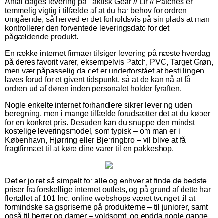
Antal dages levering på Taktisk Gear // Lir // Patches er
temmelig vigtig i tilfælde af at du har behov for ordren
omgående, så herved er det forholdsvis på sin plads at man
kontrollerer den forventede leveringsdato for det
pågældende produkt.
En række internet firmaer tilsiger levering på næste hverdag
på deres favorit varer, eksempelvis Patch, PVC, Target Grøn,
men vær påpasselig da det er underforstået at bestillingen
laves forud for et givent tidspunkt, så at de kan nå at få
ordren ud af døren inden personalet holder fyraften.
Nogle enkelte internet forhandlere sikrer levering uden
beregning, men i mange tilfælde forudsætter det at du køber
for en konkret pris. Desuden kan du snuppe den mindst
kostelige leveringsmodel, som typisk – om man er i
København, Hjørring eller Bjerringbro – vil blive at få
fragtfirmaet til at køre dine varer til en pakkeshop.
Det er jo ret så simpelt for alle og enhver at finde de bedste
priser fra forskellige internet outlets, og på grund af dette har
flertallet af 101 Inc. online webshops været tvunget til at
formindske salgspriserne på produkterne – til juniorer, samt
også til herrer og damer – voldsomt, og endda nogle gange