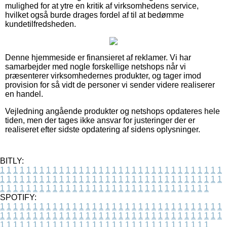
mulighed for at ytre en kritik af virksomhedens service,
hvilket også burde drages fordel af til at bedømme
kundetilfredsheden.
Denne hjemmeside er finansieret af reklamer. Vi har
samarbejder med nogle forskellige netshops når vi
præsenterer virksomhedernes produkter, og tager imod
provision for så vidt de personer vi sender videre realiserer
en handel.
Vejledning angående produkter og netshops opdateres hele
tiden, men der tages ikke ansvar for justeringer der er
realiseret efter sidste opdatering af sidens oplysninger.
BITLY:
1
1
1
1
1
1
1
1
1
1
1
1
1
1
1
1
1
1
1
1
1
1
1
1
1
1
1
1
1
1
1
1
1
1
1
1
1
1
1
1
1
1
1
1
1
1
1
1
1
1
1
1
1
1
1
1
1
1
1
1
1
1
1
1
1
1
1
1
1
1
1
1
1
1
1
1
1
1
1
1
1
1
1
1
1
1
1
1
1
1
1
1
1
1
1
1
1
1
1
1
SPOTIFY:
1
1
1
1
1
1
1
1
1
1
1
1
1
1
1
1
1
1
1
1
1
1
1
1
1
1
1
1
1
1
1
1
1
1
1
1
1
1
1
1
1
1
1
1
1
1
1
1
1
1
1
1
1
1
1
1
1
1
1
1
1
1
1
1
1
1
1
1
1
1
1
1
1
1
1
1
1
1
1
1
1
1
1
1
1
1
1
1
1
1
1
1
1
1
1
1
1
1
1
1