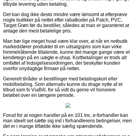
tilbyde levering uden betaling.
Det kan dog ikke desto mindre være lønsomt at efterprøve
nogle butikker på nettet efter rabatkoder på Patch, PVC,
Target Grøn før du bestiller, således at man er garanteret at
antage den mest betalelige pris.
Man bør lige meget hvad være klar over, at når en netbutik
markedsfører produkter til en udsalgspris som kan virke
himmelråbende tiltalende, kunne det mange gange være et
kendetegn på en uægte e-shop. Kortbetalinger er trods alt
omfattet af Indsigelsesordningen, der beskytter kunden
overfor snydagtige firmaer på nettet.
Generelt tilråder vi bestillinger med betalingskort eller
mobilbetaling. Som alternativ kunne du drage nytte af et
tilbud som fx ViaBill, for så vidt du gerne vil honorere
beløbet over en længere periode.
Forud for at nogen handler på en 101 Inc. e-forhandler kan
man ideelt set sætte sig ind i forhandlerens betingelser, men
det er i mange tilfælde ikke særlig spændende.