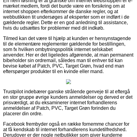
En nem løsning er at granske om internet webshoppen er e-
mærket medlem, fordi det burde være en forsikring om at
internet shoppen efterkommer de danske regler, og at
webbutikken tit undersøges af eksperter som er indført i de
gældende regler. Dette er en god anledning til assistance,
hvis du udsættes for problemer med dit indkøb.
Tilmed kan det være til hjælp at kunden er hensynstagende
til de elementære reglementer gældende for bestillingen,
som fx hvilken ombytningspolitik internet selskabet
anvender. Her er det ligeledes afgørende, at man permanent
bibeholder sin ordremail, således man til enhver tid kan
bevise købet af Patch, PVC, Target Grøn, hvad end man
efterspørger produkter til en kvinde eller mand.
Trustpilot indebærer ganske strålende genveje til at eftergå
en stor gruppe øvrige kunders anmeldelser og derved er det
prisværdigt, at du eksaminerer internet forhandlerens
anmeldelser af Patch, PVC, Target Grøn forinden du
placerer din ordre.
Facebook frembyder også en række fornemme chancer for
at få kendskab til internet forhandlerens kundetilfredshed.
Derudover er der nogle netbutikker som giver kunderne