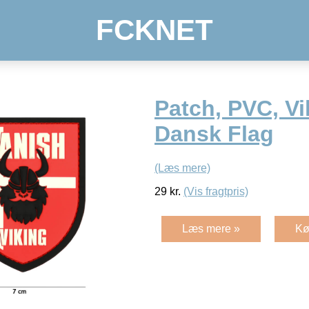
FCKNET
Patch, PVC, V
Dansk Flag
(Læs mere)
29
kr.
(Vis fragtpris)
Læs mere »
Kø