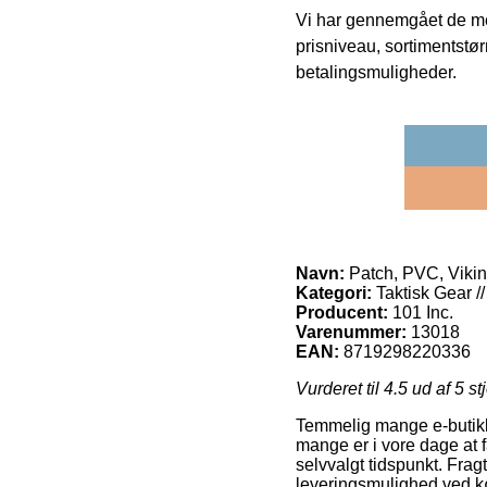
Vi har gennemgået de mes
prisniveau, sortimentstø
betalingsmuligheder.
Navn:
Patch, PVC, Viki
Kategori:
Taktisk Gear //
Producent:
101 Inc.
Varenummer:
13018
EAN:
8719298220336
Vurderet til
4.5
ud af 5 st
Temmelig mange e-butikke
mange er i vore dage at f
selvvalgt tidspunkt. Fra
leveringsmulighed ved k