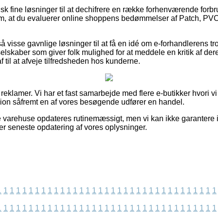
aktisk fine løsninger til at dechifrere en række forhenværende for
g om, at du evaluerer online shoppens bedømmelser af Patch, P
.
visse gavnlige løsninger til at få en idé om e-forhandlerens t
selskaber som giver folk mulighed for at meddele en kritik af der
f til at afveje tilfredsheden hos kunderne.
 reklamer. Vi har et fast samarbejde med flere e-butikker hvori v
sion såfremt en af vores besøgende udfører en handel.
 varehuse opdateres rutinemæssigt, men vi kan ikke garantere 
fter seneste opdatering af vores oplysninger.
1
1
1
1
1
1
1
1
1
1
1
1
1
1
1
1
1
1
1
1
1
1
1
1
1
1
1
1
1
1
1
1
1
1
1
1
1
1
1
1
1
1
1
1
1
1
1
1
1
1
1
1
1
1
1
1
1
1
1
1
1
1
1
1
1
1
1
1
1
1