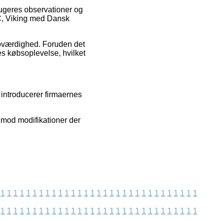
brugeres observationer og
VC, Viking med Dansk
roværdighed. Foruden det
es købsoplevelse, hvilket
i introducerer firmaernes
imod modifikationer der
1
1
1
1
1
1
1
1
1
1
1
1
1
1
1
1
1
1
1
1
1
1
1
1
1
1
1
1
1
1
1
1
1
1
1
1
1
1
1
1
1
1
1
1
1
1
1
1
1
1
1
1
1
1
1
1
1
1
1
1
1
1