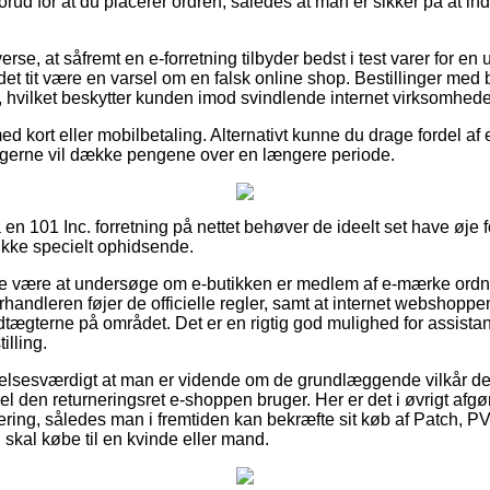
ud for at du placerer ordren, således at man er sikker på at ind
erse, at såfremt en e-forretning tilbyder bedst i test varer for en
 det tit være en varsel om en falsk online shop. Bestillinger med 
t, hvilket beskytter kunden imod svindlende internet virksomhede
ed kort eller mobilbetaling. Alternativt kunne du drage fordel af 
 du gerne vil dække pengene over en længere periode.
en 101 Inc. forretning på nettet behøver de ideelt set have øje 
 ikke specielt ophidsende.
e være at undersøge om e-butikken er medlem af e-mærke ordnin
rhandleren føjer de officielle regler, samt at internet webshoppen
edtægterne på området. Det er en rigtig god mulighed for assistan
illing.
elsesværdigt at man er vidende om de grundlæggende vilkår der
el den returneringsret e-shoppen bruger. Her er det i øvrigt afgø
tering, således man i fremtiden kan bekræfte sit køb af Patch,
kal købe til en kvinde eller mand.