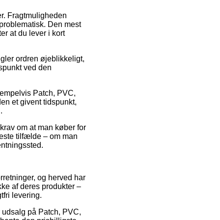
der. Fragtmuligheden
uproblematisk. Den mest
r at du lever i kort
gler ordren øjeblikkeligt,
idspunkt ved den
sempelvis Patch, PVC,
n et givent tidspunkt,
.
 krav om at man køber for
fleste tilfælde – om man
hentningssted.
orretninger, og herved har
kke af deres produkter –
fri levering.
r udsalg på Patch, PVC,