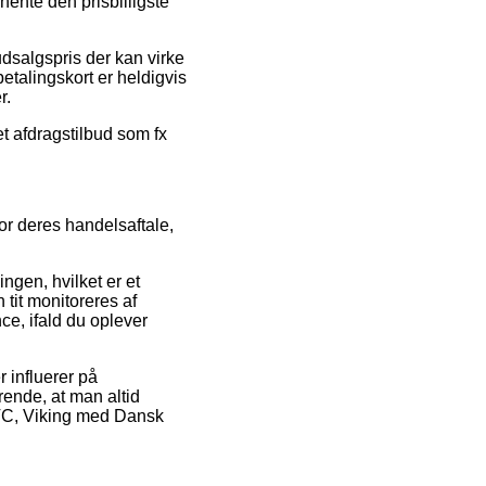
hente den prisbilligste
 udsalgspris der kan virke
betalingskort er heldigvis
r.
et afdragstilbud som fx
for deres handelsaftale,
gen, hvilket er et
 tit monitoreres af
ce, ifald du oplever
 influerer på
rende, at man altid
 PVC, Viking med Dansk