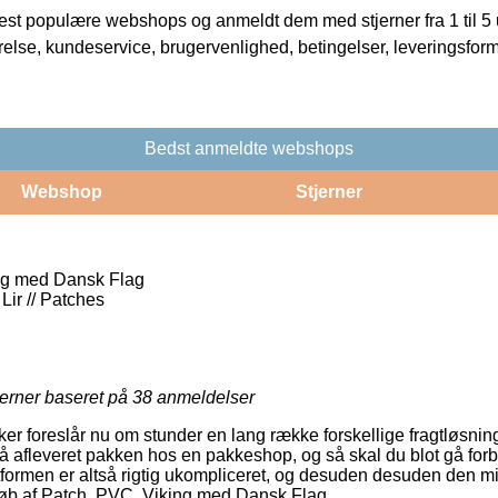
t populære webshops og anmeldt dem med stjerner fra 1 til 5 ud
rrelse, kundeservice, brugervenlighed, betingelser, leveringsfor
Bedst anmeldte webshops
Webshop
Stjerner
ng med Dansk Flag
 Lir // Patches
jerner baseret på
38
anmeldelser
r foreslår nu om stunder en lang række forskellige fragtløsnin
å afleveret pakken hos en pakkeshop, og så skal du blot gå forbi 
gtformen er altså rigtig ukompliceret, og desuden desuden den mi
øb af Patch, PVC, Viking med Dansk Flag.