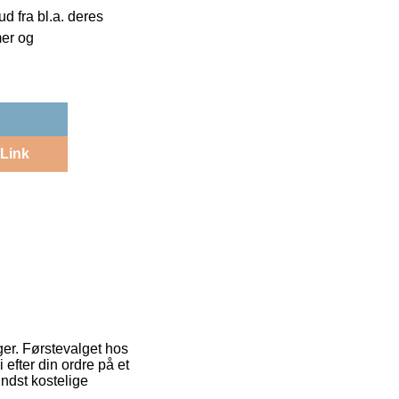
 fra bl.a. deres
mer og
Link
ger. Førstevalget hos
efter din ordre på et
ndst kostelige