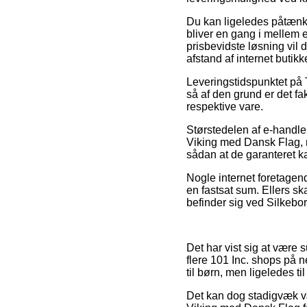
Du kan ligeledes påtænke 
bliver en gang i mellem
prisbevidste løsning vil 
afstand af internet butik
Leveringstidspunktet på T
så af den grund er det fa
respektive vare.
Størstedelen af e-handl
Viking med Dansk Flag, m
sådan at de garanteret ka
Nogle internet foretagend
en fastsat sum. Ellers sk
befinder sig ved Silkeborg
Det har vist sig at være s
flere 101 Inc. shops på 
til børn, men ligeledes t
Det kan dog stadigvæk væ