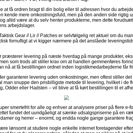
at få ordren bragt til din bolig eller til adressen hvor du arbej
 en kende mere omkostningsfuld, men på den anden side rigtig 
dog altid være at du selv henter produkterne, men dette forudsætte
kens arbejdslager.
aktisk Gear // Lir // Patches er selvfølgelig ret aktuel om du man
ktisk fornuftigt at vi kigger nærmere på det anslåede leveringst
er præsterer levering på næste hverdag på mange produkter, ek
en som trods alt stiller krav om at handlen gemmenføres forinde
n nå at få bestillingen ordnet inden logistikmedarbejderne får fri
er garanterer levering uden omkostninger, men oftest stiller det
al man snuppe den prisbilligste metode til levering, hvilket i de 
, Odder eller Hadsten – vil blive at få kørt bestillingen til et af
uper smertefrit for alle og enhver at analysere priser på flere e-f
nettet fundet det uundgåeligt at sænke udsalgspriserne på en ræ
il damer og herrer – enormt, og endda nogle gange garantere fragt
re lønsomt at studere nogle enkelte internet foretagender efte