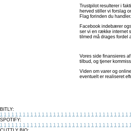
Trustpilot resulterer i f
herved stiller vi forsla
Flag forinden du handler
Facebook indebærer også 
ser vi en række internet 
tilmed må drages fordel a
Vores side finansieres af
tilbud, og tjener kommis
Viden om varer og online
eventuelt er realiseret e
BITLY:
1
1
1
1
1
1
1
1
1
1
1
1
1
1
1
1
1
1
1
1
1
1
1
1
1
1
1
1
1
1
1
1
1
1
SPOTIFY:
1
1
1
1
1
1
1
1
1
1
1
1
1
1
1
1
1
1
1
1
1
1
1
1
1
1
1
1
1
1
1
1
1
1
CUTTLY BIO: