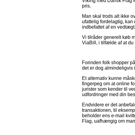
Viking med Dansk Flag for
pris.
Man skal trods alt ikke ov
ufattelig fordelagtig, kan
indbefattet af en vedtæg
Vi tilråder generelt køb m
ViaBill, i tilfælde af at
Forinden folk shopper på 
det er dog almindeligvis
Et alternativ kunne måsk
fingerpeg om at online fo
jurister som kender til v
udfordringer med din best
Endvidere er det anbefal
transaktionen, til eksemp
beholder ens e-mail kvit
Flag, uafhængig om man s