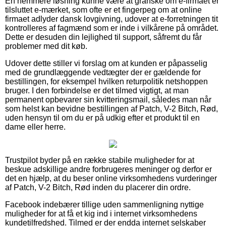
En nemmere løsning kunne være at granske om e-firmaet er
tilsluttet e-mærket, som ofte er et fingerpeg om at online
firmaet adlyder dansk lovgivning, udover at e-forretningen tit
kontrolleres af fagmænd som er inde i vilkårene på området.
Dette er desuden din lejlighed til support, såfremt du får
problemer med dit køb.
Udover dette stiller vi forslag om at kunden er påpasselig
med de grundlæggende vedtægter der er gældende for
bestillingen, for eksempel hvilken returpolitik netshoppen
bruger. I den forbindelse er det tilmed vigtigt, at man
permanent opbevarer sin kvitteringsmail, således man når
som helst kan bevidne bestillingen af Patch, V-2 Bitch, Rød,
uden hensyn til om du er på udkig efter et produkt til en
dame eller herre.
Trustpilot byder på en række stabile muligheder for at
beskue adskillige andre forbrugeres meninger og derfor er
det en hjælp, at du beser online virksomhedens vurderinger
af Patch, V-2 Bitch, Rød inden du placerer din ordre.
Facebook indebærer tillige uden sammenligning nyttige
muligheder for at få et kig ind i internet virksomhedens
kundetilfredshed. Tilmed er der endda internet selskaber