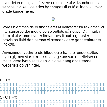
hvor det er muligt at aflevere en omtale af virksomhedens
service, hvilket ligeledes bør bruges til at få et indblik i hvor
glade kunderne er.
Vores hjemmeside er finansieret af indtægter fra reklamer. Vi
har samarbejder med diverse outlets på nettet i Danmark i
form af at vi promoverer firmaernes tilbud, og høster
provision ifald den person vi sender videre gennemfører et
indkøb.
Anvisninger vedrørende tilbud og e-handler understøttes
hyppigt, men vi ønsker ikke at tage ansvar for rettelser der
måtte være iværksat siden vi sidste gang opdaterede
websitets oplysninger.
BITLY:
1
1
1
1
1
1
1
1
1
1
1
1
1
1
1
1
1
1
1
1
1
1
1
1
1
1
1
1
1
1
1
1
1
1
1
1
1
1
1
1
1
1
1
1
1
1
1
1
1
1
1
1
1
1
1
1
1
1
1
1
1
1
1
1
1
1
1
1
1
1
1
1
1
1
1
1
1
1
1
1
1
1
1
1
1
1
1
1
1
1
1
1
1
1
1
1
1
1
1
1
SPOTIFY:
1
1
1
1
1
1
1
1
1
1
1
1
1
1
1
1
1
1
1
1
1
1
1
1
1
1
1
1
1
1
1
1
1
1
1
1
1
1
1
1
1
1
1
1
1
1
1
1
1
1
1
1
1
1
1
1
1
1
1
1
1
1
1
1
1
1
1
1