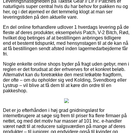
Leveringshastigheden på Taktisk Gear // Lir // Patches er
naturligvis super central hvis du har behov for pakken nu og
her, og i det øjemed er det temmelig klogt at man ser
leveringstiden på den aktuelle vare.
En del online forhandlere udlover 1 hverdags levering på de
fleste af deres produkter, eksempelvis Patch, V-2 Bitch, Rød,
hvilket dog betinges af at bestillingen anbringes tidligere
end et bestemt tidspunkt, med hensynstagen til at de kan nå
at få bestillingen sendt afsted inden lagermedarbejderne får
fri.
Nogle enkelte online shops byder på fragt uden gebyr, men i
reglen er det forudsat at der erhverves for et konkret beløb.
Alternativt kan du foretrække den mest letkøbte fragtform,
der ofte – om du opholder sig ved Kolding, Svendborg eller
Lystrup – vil blive at få dem til at køre din ordre til en
pakkeshop.
Det er jo efterhånden i høj grad gnidningsløst for
internetbrugere at søge sig frem til priser fra flere firmaer på
nettet, og med det motiv har masser af 101 Inc. e-handler
været nødt til at reducere salgsværdien på mange af deres
produkter – til juniorer, og endvidere også til kvinder og