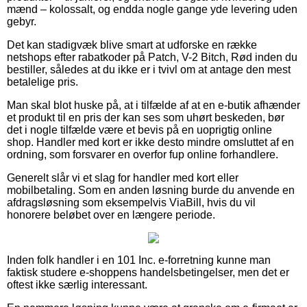
mænd – kolossalt, og endda nogle gange yde levering uden
gebyr.
Det kan stadigvæk blive smart at udforske en række
netshops efter rabatkoder på Patch, V-2 Bitch, Rød inden du
bestiller, således at du ikke er i tvivl om at antage den mest
betalelige pris.
Man skal blot huske på, at i tilfælde af at en e-butik afhænder
et produkt til en pris der kan ses som uhørt beskeden, bør
det i nogle tilfælde være et bevis på en uoprigtig online
shop. Handler med kort er ikke desto mindre omsluttet af en
ordning, som forsvarer en overfor fup online forhandlere.
Generelt slår vi et slag for handler med kort eller
mobilbetaling. Som en anden løsning burde du anvende en
afdragsløsning som eksempelvis ViaBill, hvis du vil
honorere beløbet over en længere periode.
Inden folk handler i en 101 Inc. e-forretning kunne man
faktisk studere e-shoppens handelsbetingelser, men det er
oftest ikke særlig interessant.