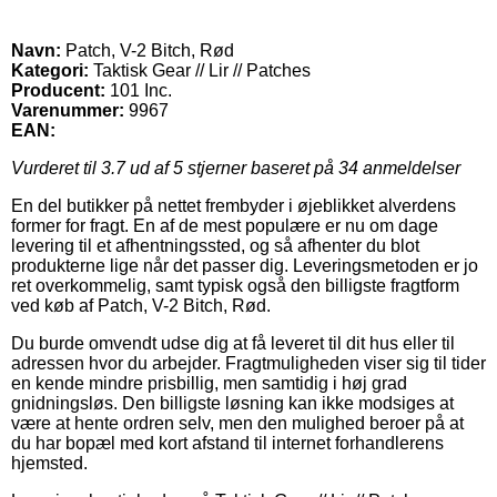
Navn:
Patch, V-2 Bitch, Rød
Kategori:
Taktisk Gear // Lir // Patches
Producent:
101 Inc.
Varenummer:
9967
EAN:
Vurderet til
3.7
ud af 5 stjerner baseret på
34
anmeldelser
En del butikker på nettet frembyder i øjeblikket alverdens
former for fragt. En af de mest populære er nu om dage
levering til et afhentningssted, og så afhenter du blot
produkterne lige når det passer dig. Leveringsmetoden er jo
ret overkommelig, samt typisk også den billigste fragtform
ved køb af Patch, V-2 Bitch, Rød.
Du burde omvendt udse dig at få leveret til dit hus eller til
adressen hvor du arbejder. Fragtmuligheden viser sig til tider
en kende mindre prisbillig, men samtidig i høj grad
gnidningsløs. Den billigste løsning kan ikke modsiges at
være at hente ordren selv, men den mulighed beroer på at
du har bopæl med kort afstand til internet forhandlerens
hjemsted.