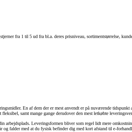
er fra 1 til 5 ud fra bl.a. deres prisniveau, sortimentstørrelse, kunde
ingsmidler. En af dem der er mest anvendt er på nuværende tidspunkt at 
t fleksibel, samt mange gange derudover den mest letkøbte leveringsve
il din arbejdsplads. Leveringsformen bliver som regel lidt mere omkostni
tår og falder med at du fysisk befinder dig med kort afstand til e-forhan