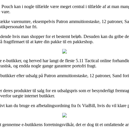
ouch kan i nogle tilfælde være meget central i tilfælde af at man mangl
 vare.
 række varenumre, eksempelvis Patron ammuitionstaske, 12 patroner, San
tikpersonalet har fri.
ældende hvis man shopper for et bestemt beløb. Desuden kan du gribe d
å fragtfirmaet til at køre din pakke til en pakkeshop.
ere e-butikker, og herved har langt de fleste 5.11 Tactical online forhandl
rastisk, og endda nogle gange garantere portofri fragt.
utikker efter udsalg på Patron ammuitionstaske, 12 patroner, Sand for
r deres produkter til salg for en udsalgspris som er besynderligt fremra
overfor uægte internet butikker.
tivt kan du bruge en afbetalingsordning fra fx ViaBill, hvis du vil klare 
t gennemse e-butikkens forretningsvilkår, det er dog tit et omfattende ar