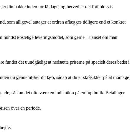
er din pakke inden for få dage, og herved er det forholdsvis
d, som alligevel antager at ordren aflægges tidligere end et konkret
en mindst kostelige leveringsmodel, som gerne – uanset om man
ere fundet det uundgåeligt at nedsætte priserne på specielt deres bedst i
inden du gennemfører dit køb, sådan at du er skråsikker på at modtage
gende, så kan det ofte være en indikation på en fup butik. Betalinger
prisen over en periode.
bejde.