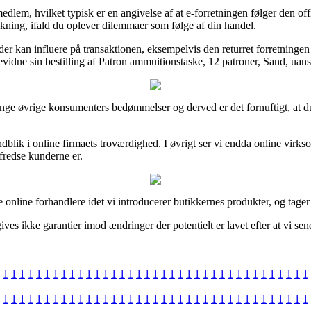
m, hvilket typisk er en angivelse af at e-forretningen følger den offic
akning, ifald du oplever dilemmaer som følge af din handel.
 kan influere på transaktionen, eksempelvis den returret forretningen ben
vidne sin bestilling af Patron ammuitionstaske, 12 patroner, Sand, uanse
ange øvrige konsumenters bedømmelser og derved er det fornuftigt, at du
ndblik i online firmaets troværdighed. I øvrigt ser vi endda online virk
fredse kunderne er.
online forhandlere idet vi introducerer butikkernes produkter, og tager 
ves ikke garantier imod ændringer der potentielt er lavet efter at vi se
1
1
1
1
1
1
1
1
1
1
1
1
1
1
1
1
1
1
1
1
1
1
1
1
1
1
1
1
1
1
1
1
1
1
1
1
1
1
1
1
1
1
1
1
1
1
1
1
1
1
1
1
1
1
1
1
1
1
1
1
1
1
1
1
1
1
1
1
1
1
1
1
1
1