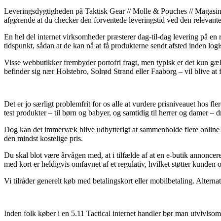
Leveringsdygtigheden på Taktisk Gear // Molle & Pouches // Magasin P
afgørende at du checker den forventede leveringstid ved den relevante
En hel del internet virksomheder præsterer dag-til-dag levering på en
tidspunkt, sådan at de kan nå at få produkterne sendt afsted inden logis
Visse webbutikker frembyder portofri fragt, men typisk er det kun g
befinder sig nær Holstebro, Solrød Strand eller Faaborg – vil blive at f
Det er jo særligt problemfrit for os alle at vurdere prisniveauet hos fl
test produkter – til børn og babyer, og samtidig til herrer og damer – d
Dog kan det immervæk blive udbytterigt at sammenholde flere online b
den mindst kostelige pris.
Du skal blot være årvågen med, at i tilfælde af at en e-butik annoncere
med kort er heldigvis omfavnet af et regulativ, hvilket støtter kunden 
Vi tilråder generelt køb med betalingskort eller mobilbetaling. Alterna
Inden folk køber i en 5.11 Tactical internet handler bør man utvivlsom