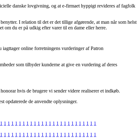
ielle danske lovgivning, og at e-firmaet hyppigt revideres af fagfolk
ytter. I relation til det er det tillige afgørende, at man når som helst
t om du er på udkig efter varer til en dame eller herre.
 iagttager online forretningens vurderinger af Patron
somheder som tilbyder kunderne at give en vurdering af deres
honorar hvis de brugere vi sender videre realiserer et indkøb.
nest opdaterede de anvendte oplysninger.
1
1
1
1
1
1
1
1
1
1
1
1
1
1
1
1
1
1
1
1
1
1
1
1
1
1
1
1
1
1
1
1
1
1
1
1
1
1
1
1
1
1
1
1
1
1
1
1
1
1
1
1