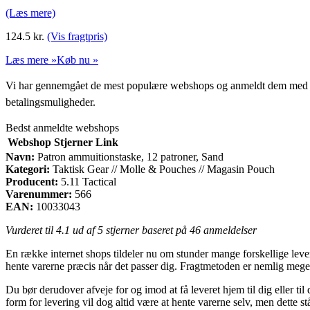
(Læs mere)
124.5
kr.
(Vis fragtpris)
Læs mere »
Køb nu »
Vi har gennemgået de mest populære webshops og anmeldt dem med stjern
betalingsmuligheder.
Bedst anmeldte webshops
Webshop
Stjerner
Link
Navn:
Patron ammuitionstaske, 12 patroner, Sand
Kategori:
Taktisk Gear // Molle & Pouches // Magasin Pouch
Producent:
5.11 Tactical
Varenummer:
566
EAN:
10033043
Vurderet til
4.1
ud af 5 stjerner baseret på
46
anmeldelser
En række internet shops tildeler nu om stunder mange forskellige lever
hente varerne præcis når det passer dig. Fragtmetoden er nemlig mege
Du bør derudover afveje for og imod at få leveret hjem til dig eller t
form for levering vil dog altid være at hente varerne selv, men dette s