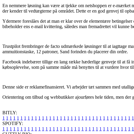
En nemmere løsning kan være at tjekke om netshoppen er e-mærket medle
der kender til vedtægterne på området. Dette er en god genvej til opb
Ydermere foreslåes det at man er klar over de elementære betingelser der
bibeholder ens e-mail kvittering, således man fremadrettet vil kunne be
Trustpilot frembringer de facto udmærkede løsninger til at iagttage m
ammuitionstaske, 12 patroner, Sand forinden du placerer din ordre.
Facebook indebærer tillige en lang række hæderlige genveje til at få i
købsoplevelse, som på samme måde må benyttes til at vurdere hvor til
Denne side er reklamefinansieret. Vi arbejder tæt sammen med utallige 
Orientering om tilbud og webbutikker ajourføres hele tiden, men der gi
BITLY:
1
1
1
1
1
1
1
1
1
1
1
1
1
1
1
1
1
1
1
1
1
1
1
1
1
1
1
1
1
1
1
1
1
1
1
1
1
SPOTIFY:
1
1
1
1
1
1
1
1
1
1
1
1
1
1
1
1
1
1
1
1
1
1
1
1
1
1
1
1
1
1
1
1
1
1
1
1
1