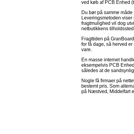
ved køb af PCB Enhed (t
Du bør på samme måde fore
Leveringsmetoden viser s
fragtmulighed vil dog ut
netbutikkens tilholdssted
Fragttiden på GranBoard
for få dage, så herved er
vare.
En masse internet handle
eksempelvis PCB Enhed (ti
således at de sandsynligv
Nogle få firmaer på nette
bestemt pris. Som altern
på Næstved, Middelfart ell