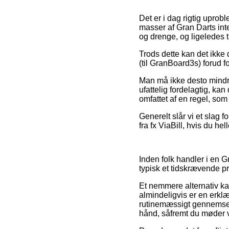
Det er i dag rigtig uprobl
masser af Gran Darts inte
og drenge, og ligeledes t
Trods dette kan det ikke 
(til GranBoard3s) forud for
Man må ikke desto mindre
ufattelig fordelagtig, kan
omfattet af en regel, so
Generelt slår vi et slag 
fra fx ViaBill, hvis du h
Inden folk handler i en G
typisk et tidskrævende pr
Et nemmere alternativ ka
almindeligvis er en erklæ
rutinemæssigt gennemses 
hånd, såfremt du møder 