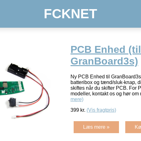
FCKNET
PCB Enhed (til
GranBoard3s)
Ny PCB Enhed til GranBoard3s
batteribox og tænd/sluk-knap, di
skiftes når du skifter PCB. For
modeller, kontakt os og hør om
mere)
399
kr.
(Vis fragtpris)
Læs mere »
Kø