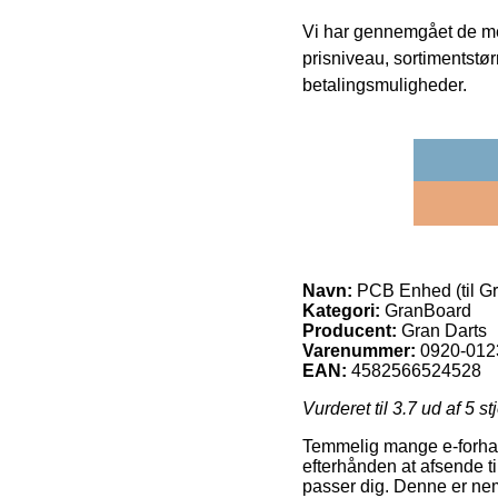
Vi har gennemgået de mes
prisniveau, sortimentstø
betalingsmuligheder.
Navn:
PCB Enhed (til G
Kategori:
GranBoard
Producent:
Gran Darts
Varenummer:
0920-012
EAN:
4582566524528
Vurderet til
3.7
ud af 5 st
Temmelig mange e-forhand
efterhånden at afsende t
passer dig. Denne er neml