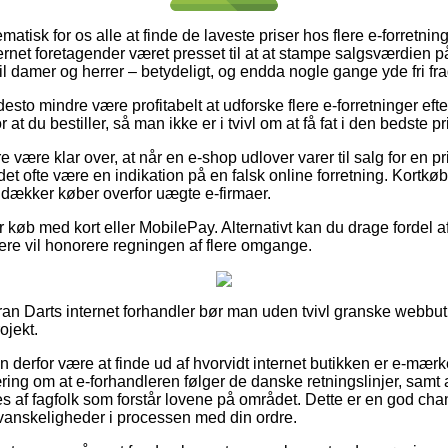
ematisk for os alle at finde de laveste priser hos flere e-forretni
rnet foretagender været presset til at at stampe salgsværdien på 
il damer og herrer – betydeligt, og endda nogle gange yde fri fra
desto mindre være profitabelt at udforske flere e-forretninger ef
 at du bestiller, så man ikke er i tvivl om at få fat i den bedste pr
 være klar over, at når en e-shop udlover varer til salg for en 
 det ofte være en indikation på en falsk online forretning. Kortkø
m dækker køber overfor uægte e-firmaer.
for køb med kort eller MobilePay. Alternativt kan du drage fordel 
ellere vil honorere regningen af flere omgange.
ran Darts internet forhandler bør man uden tvivl granske webbuti
ojekt.
n derfor være at finde ud af hvorvidt internet butikken er e-mær
ring om at e-forhandleren følger de danske retningslinjer, samt a
af fagfolk som forstår lovene på området. Dette er en god cha
vanskeligheder i processen med din ordre.