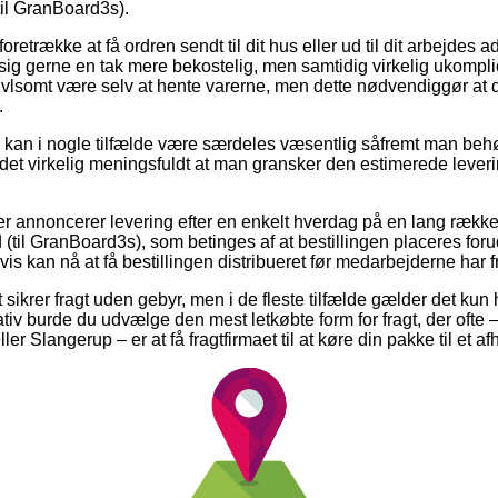
il GranBoard3s).
trække at få ordren sendt til dit hus eller ud til dit arbejdes a
ig gerne en tak mere bekostelig, men samtidig virkelig ukompli
vivlsomt være selv at hente varerne, men dette nødvendiggør at
.
 kan i nogle tilfælde være særdeles væsentlig såfremt man beh
 det virkelig meningsfuldt at man gransker den estimerede lever
r annoncerer levering efter en enkelt hverdag på en lang rækk
l GranBoard3s), som betinges af at bestillingen placeres forud f
is kan nå at få bestillingen distribueret før medarbejderne har fr
t sikrer fragt uden gebyr, men i de fleste tilfælde gælder det kun
ativ burde du udvælge den mest letkøbte form for fragt, der ofte
er Slangerup – er at få fragtfirmaet til at køre din pakke til et a