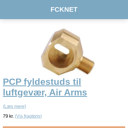
FCKNET
PCP fyldestuds til
luftgevær, Air Arms
(Læs mere)
79
kr.
(Vis fragtpris)