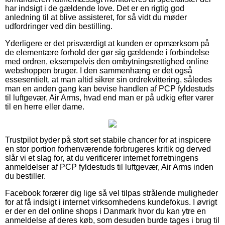
har indsigt i de gældende love. Det er en rigtig god
anledning til at blive assisteret, for så vidt du møder
udfordringer ved din bestilling.
Yderligere er det prisværdigt at kunden er opmærksom på
de elementære forhold der gør sig gældende i forbindelse
med ordren, eksempelvis den ombytningsrettighed online
webshoppen bruger. I den sammenhæng er det også
essesentielt, at man altid sikrer sin ordrekvittering, således
man en anden gang kan bevise handlen af PCP fyldestuds
til luftgevær, Air Arms, hvad end man er på udkig efter varer
til en herre eller dame.
Trustpilot byder på stort set stabile chancer for at inspicere
en stor portion forhenværende forbrugeres kritik og derved
slår vi et slag for, at du verificerer internet forretningens
anmeldelser af PCP fyldestuds til luftgevær, Air Arms inden
du bestiller.
Facebook forærer dig lige så vel tilpas strålende muligheder
for at få indsigt i internet virksomhedens kundefokus. I øvrigt
er der en del online shops i Danmark hvor du kan ytre en
anmeldelse af deres køb, som desuden burde tages i brug til