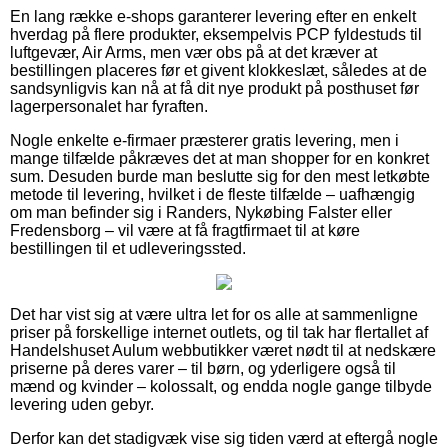
En lang række e-shops garanterer levering efter en enkelt
hverdag på flere produkter, eksempelvis PCP fyldestuds til
luftgevær, Air Arms, men vær obs på at det kræver at
bestillingen placeres før et givent klokkeslæt, således at de
sandsynligvis kan nå at få dit nye produkt på posthuset før
lagerpersonalet har fyraften.
Nogle enkelte e-firmaer præsterer gratis levering, men i
mange tilfælde påkræves det at man shopper for en konkret
sum. Desuden burde man beslutte sig for den mest letkøbte
metode til levering, hvilket i de fleste tilfælde – uafhængig
om man befinder sig i Randers, Nykøbing Falster eller
Fredensborg – vil være at få fragtfirmaet til at køre
bestillingen til et udleveringssted.
Det har vist sig at være ultra let for os alle at sammenligne
priser på forskellige internet outlets, og til tak har flertallet af
Handelshuset Aulum webbutikker været nødt til at nedskære
priserne på deres varer – til børn, og yderligere også til
mænd og kvinder – kolossalt, og endda nogle gange tilbyde
levering uden gebyr.
Derfor kan det stadigvæk vise sig tiden værd at eftergå nogle