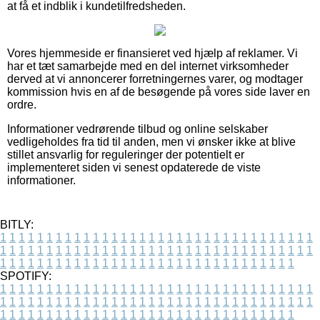
at få et indblik i kundetilfredsheden.
Vores hjemmeside er finansieret ved hjælp af reklamer. Vi
har et tæt samarbejde med en del internet virksomheder
derved at vi annoncerer forretningernes varer, og modtager
kommission hvis en af de besøgende på vores side laver en
ordre.
Informationer vedrørende tilbud og online selskaber
vedligeholdes fra tid til anden, men vi ønsker ikke at blive
stillet ansvarlig for reguleringer der potentielt er
implementeret siden vi senest opdaterede de viste
informationer.
BITLY:
1
1
1
1
1
1
1
1
1
1
1
1
1
1
1
1
1
1
1
1
1
1
1
1
1
1
1
1
1
1
1
1
1
1
1
1
1
1
1
1
1
1
1
1
1
1
1
1
1
1
1
1
1
1
1
1
1
1
1
1
1
1
1
1
1
1
1
1
1
1
1
1
1
1
1
1
1
1
1
1
1
1
1
1
1
1
1
1
1
1
1
1
1
1
1
1
1
1
1
1
SPOTIFY:
1
1
1
1
1
1
1
1
1
1
1
1
1
1
1
1
1
1
1
1
1
1
1
1
1
1
1
1
1
1
1
1
1
1
1
1
1
1
1
1
1
1
1
1
1
1
1
1
1
1
1
1
1
1
1
1
1
1
1
1
1
1
1
1
1
1
1
1
1
1
1
1
1
1
1
1
1
1
1
1
1
1
1
1
1
1
1
1
1
1
1
1
1
1
1
1
1
1
1
1