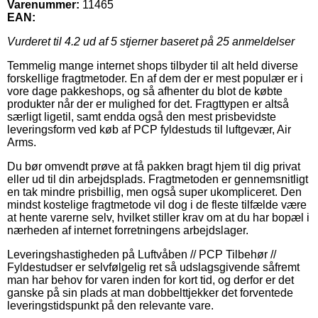
Varenummer:
11465
EAN:
Vurderet til
4.2
ud af 5 stjerner baseret på
25
anmeldelser
Temmelig mange internet shops tilbyder til alt held diverse
forskellige fragtmetoder. En af dem der er mest populær er i
vore dage pakkeshops, og så afhenter du blot de købte
produkter når der er mulighed for det. Fragttypen er altså
særligt ligetil, samt endda også den mest prisbevidste
leveringsform ved køb af PCP fyldestuds til luftgevær, Air
Arms.
Du bør omvendt prøve at få pakken bragt hjem til dig privat
eller ud til din arbejdsplads. Fragtmetoden er gennemsnitligt
en tak mindre prisbillig, men også super ukompliceret. Den
mindst kostelige fragtmetode vil dog i de fleste tilfælde være
at hente varerne selv, hvilket stiller krav om at du har bopæl i
nærheden af internet forretningens arbejdslager.
Leveringshastigheden på Luftvåben // PCP Tilbehør //
Fyldestudser er selvfølgelig ret så udslagsgivende såfremt
man har behov for varen inden for kort tid, og derfor er det
ganske på sin plads at man dobbelttjekker det forventede
leveringstidspunkt på den relevante vare.