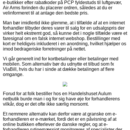
e-butikker efter rabatkoder på PCP fyldestuds til luftgevær,
Air Arms forinden du placerer ordren, således at du er
velinformeret til at antage den bedste pris.
Man bør imidlertid ikke glemme, at i tilfælde af at en internet
forhandler tilbyder deres varer til salg for en udsalgspris der
virker helt ekstremt god, så kunne det i nogle tilfælde være et
faresignal om en falsk internet webshop. Bestillinger med
kort er heldigvis inkluderet i en anordning, hvilket hjælper os
imod bedrageriske forretninger på nettet.
Vi går generelt ind for kortbetalinger eller betalinger med
mobilen. Som alternativ bør du udnytte et tilbud som fx
ViaBill, hvis du har i sinde at dække betalingen af flere
omgange.
Forud for at folk bestiller hos en Handelshuset Aulum
netbutik burde man i og for sig have øje for forhandlerens
vilkår, dog er det ofte ikke særlig morsomt.
Et nemmere alternativ kan derfor være at granske om e-
forhandleren er e-mærket, fordi det er en påvisning af at
online butikken efterlever de danske regler, og at e-
forhandleren rutinemæssigt monitoreres af specialister der