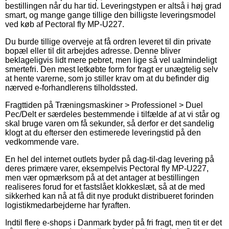
bestillingen når du har tid. Leveringstypen er altså i høj grad
smart, og mange gange tillige den billigste leveringsmodel
ved køb af Pectoral fly MP-U227.
Du burde tillige overveje at få ordren leveret til din private
bopæl eller til dit arbejdes adresse. Denne bliver
beklageligvis lidt mere pebret, men lige så vel ualmindeligt
smertefri. Den mest letkøbte form for fragt er unægtelig selv
at hente varerne, som jo stiller krav om at du befinder dig
nærved e-forhandlerens tilholdssted.
Fragttiden på Træningsmaskiner > Professionel > Duel
Pec/Delt er særdeles bestemmende i tilfælde af at vi står og
skal bruge varen om få sekunder, så derfor er det sandelig
klogt at du efterser den estimerede leveringstid på den
vedkommende vare.
En hel del internet outlets byder på dag-til-dag levering på
deres primære varer, eksempelvis Pectoral fly MP-U227,
men vær opmærksom på at det antager at bestillingen
realiseres forud for et fastslået klokkeslæt, så at de med
sikkerhed kan nå at få dit nye produkt distribueret forinden
logistikmedarbejderne har fyraften.
Indtil flere e-shops i Danmark byder på fri fragt, men tit er det