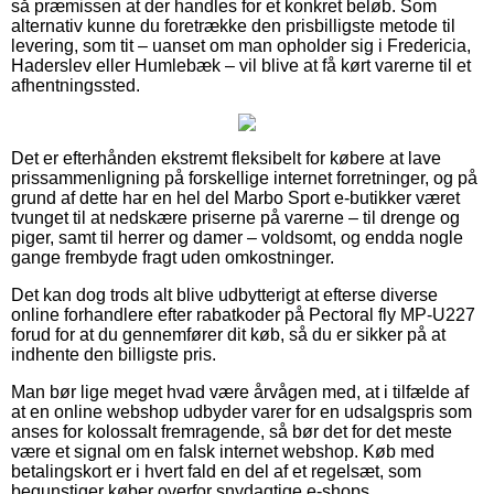
så præmissen at der handles for et konkret beløb. Som
alternativ kunne du foretrække den prisbilligste metode til
levering, som tit – uanset om man opholder sig i Fredericia,
Haderslev eller Humlebæk – vil blive at få kørt varerne til et
afhentningssted.
Det er efterhånden ekstremt fleksibelt for købere at lave
prissammenligning på forskellige internet forretninger, og på
grund af dette har en hel del Marbo Sport e-butikker været
tvunget til at nedskære priserne på varerne – til drenge og
piger, samt til herrer og damer – voldsomt, og endda nogle
gange frembyde fragt uden omkostninger.
Det kan dog trods alt blive udbytterigt at efterse diverse
online forhandlere efter rabatkoder på Pectoral fly MP-U227
forud for at du gennemfører dit køb, så du er sikker på at
indhente den billigste pris.
Man bør lige meget hvad være årvågen med, at i tilfælde af
at en online webshop udbyder varer for en udsalgspris som
anses for kolossalt fremragende, så bør det for det meste
være et signal om en falsk internet webshop. Køb med
betalingskort er i hvert fald en del af et regelsæt, som
begunstiger køber overfor snydagtige e-shops.