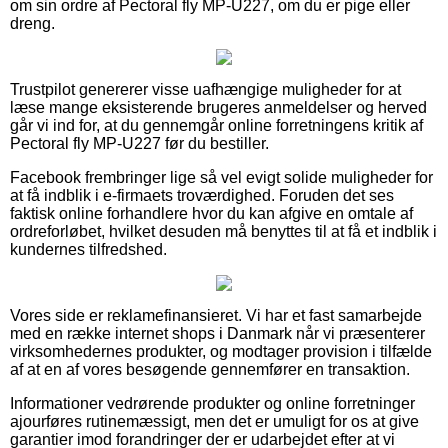
om sin ordre af Pectoral fly MP-U227, om du er pige eller
dreng.
Trustpilot genererer visse uafhængige muligheder for at
læse mange eksisterende brugeres anmeldelser og herved
går vi ind for, at du gennemgår online forretningens kritik af
Pectoral fly MP-U227 før du bestiller.
Facebook frembringer lige så vel evigt solide muligheder for
at få indblik i e-firmaets troværdighed. Foruden det ses
faktisk online forhandlere hvor du kan afgive en omtale af
ordreforløbet, hvilket desuden må benyttes til at få et indblik i
kundernes tilfredshed.
Vores side er reklamefinansieret. Vi har et fast samarbejde
med en række internet shops i Danmark når vi præsenterer
virksomhedernes produkter, og modtager provision i tilfælde
af at en af vores besøgende gennemfører en transaktion.
Informationer vedrørende produkter og online forretninger
ajourføres rutinemæssigt, men det er umuligt for os at give
garantier imod forandringer der er udarbejdet efter at vi