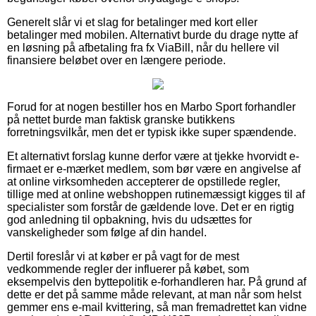
Generelt slår vi et slag for betalinger med kort eller
betalinger med mobilen. Alternativt burde du drage nytte af
en løsning på afbetaling fra fx ViaBill, når du hellere vil
finansiere beløbet over en længere periode.
Forud for at nogen bestiller hos en Marbo Sport forhandler
på nettet burde man faktisk granske butikkens
forretningsvilkår, men det er typisk ikke super spændende.
Et alternativt forslag kunne derfor være at tjekke hvorvidt e-
firmaet er e-mærket medlem, som bør være en angivelse af
at online virksomheden accepterer de opstillede regler,
tillige med at online webshoppen rutinemæssigt kigges til af
specialister som forstår de gældende love. Det er en rigtig
god anledning til opbakning, hvis du udsættes for
vanskeligheder som følge af din handel.
Dertil foreslår vi at køber er på vagt for de mest
vedkommende regler der influerer på købet, som
eksempelvis den byttepolitik e-forhandleren har. På grund af
dette er det på samme måde relevant, at man når som helst
gemmer ens e-mail kvittering, så man fremadrettet kan vidne