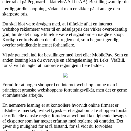
efter rabat på Pegboard – klatrebrÃÂ¦t i trÃÂ¦. Bestillingsvare før du
færdiggør din shopping, sådan at man er sikker på at antage den
skarpeste pris.
Du skal blot være årvågen med, at i tilfælde af at en internet
webshop reklamerer varer til en udsalgspris der virker overordentlig
god, burde det i nogle tilfælde være et signal om en uægte e-shop.
Kortkøb er trods alt en del af et reglement, som begunstiger dig
overfor svindlende internet forhandlere.
Vi går generelt ind for bestillinger med kort eller MobilePay. Som en
anden løsning kan du overveje en afdragsløsning fra f.eks. ViaBill,
for så vidt du agter at honorere regningen i flere bidder.
Forud for at nogen shopper i en internet webshop kunne man i
princippet granske webshoppens forretningsvilkår, men det er gerne
et omfattende arbejde.
En nemmere løsning er at kontrollere hvorvidt online firmaet er
tilsluttet e-mærket, hvilket typisk er et signal om at e-shoppen forstår
de officielle danske regler, foruden at webbutikken løbende besøges
af eksperter som har meget erfaring med reglerne på området. Det
giver dig mulighed for at få bistand, for så vidt du forvoldes