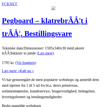
FCKNET
Pegboard – klatrebrÃÂ¦t i
trÃÂ¦. Bestillingsvare
Tekniske data:Dimensioner: 1595x340x30 mmLakeret
trÃÂ¦Inklusiv to pinde
(Læs mere)
1795
kr.
(Vis fragtpris)
Læs mere »
Køb nu »
Vi har gennemgået de mest populære webshops og anmeldt dem
med stjerner fra 1 til 5 ud fra bl.a. deres prisniveau,
sortimentstørrelse, kundeservice, brugervenlighed, betingelser,
leveringsformer og betalingsmuligheder.
Bedst anmeldte webshops