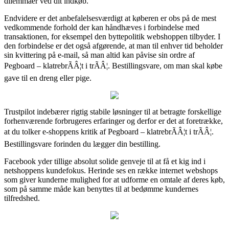
dilemmaer ved dit indkøb.
Endvidere er det anbefalelsesværdigt at køberen er obs på de mest
vedkommende forhold der kan håndhæves i forbindelse med
transaktionen, for eksempel den byttepolitik webshoppen tilbyder. I
den forbindelse er det også afgørende, at man til enhver tid beholder
sin kvittering på e-mail, så man altid kan påvise sin ordre af
Pegboard – klatrebrÃÂ¦t i trÃÂ¦. Bestillingsvare, om man skal købe
gave til en dreng eller pige.
Trustpilot indebærer rigtig stabile løsninger til at betragte forskellige
forhenværende forbrugeres erfaringer og derfor er det at foretrække,
at du tolker e-shoppens kritik af Pegboard – klatrebrÃÂ¦t i trÃÂ¦.
Bestillingsvare forinden du lægger din bestilling.
Facebook yder tillige absolut solide genveje til at få et kig ind i
netshoppens kundefokus. Herinde ses en række internet webshops
som giver kunderne mulighed for at udforme en omtale af deres køb,
som på samme måde kan benyttes til at bedømme kundernes
tilfredshed.