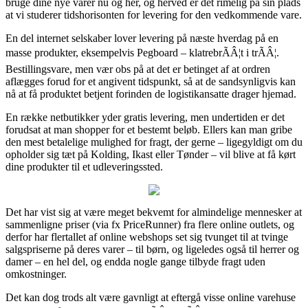
bruge dine nye varer nu og her, og herved er det rimelig på sin plads
at vi studerer tidshorisonten for levering for den vedkommende vare.
En del internet selskaber lover levering på næste hverdag på en
masse produkter, eksempelvis Pegboard – klatrebrÃÂ¦t i trÃÂ¦.
Bestillingsvare, men vær obs på at det er betinget af at ordren
aflægges forud for et angivent tidspunkt, så at de sandsynligvis kan
nå at få produktet betjent forinden de logistikansatte drager hjemad.
En række netbutikker yder gratis levering, men undertiden er det
forudsat at man shopper for et bestemt beløb. Ellers kan man gribe
den mest betalelige mulighed for fragt, der gerne – ligegyldigt om du
opholder sig tæt på Kolding, Ikast eller Tønder – vil blive at få kørt
dine produkter til et udleveringssted.
Det har vist sig at være meget bekvemt for almindelige mennesker at
sammenligne priser (via fx PriceRunner) fra flere online outlets, og
derfor har flertallet af online webshops set sig tvunget til at tvinge
salgspriserne på deres varer – til børn, og ligeledes også til herrer og
damer – en hel del, og endda nogle gange tilbyde fragt uden
omkostninger.
Det kan dog trods alt være gavnligt at eftergå visse online varehuse