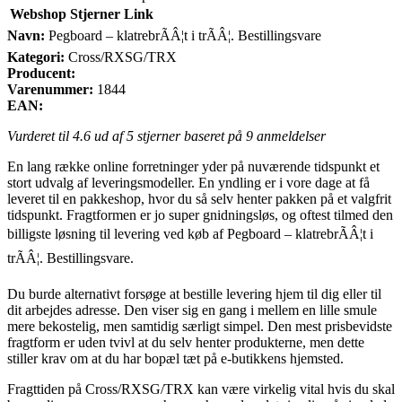
Webshop
Stjerner
Link
Navn:
Pegboard – klatrebrÃÂ¦t i trÃÂ¦. Bestillingsvare
Kategori:
Cross/RXSG/TRX
Producent:
Varenummer:
1844
EAN:
Vurderet til
4.6
ud af 5 stjerner baseret på
9
anmeldelser
En lang række online forretninger yder på nuværende tidspunkt et
stort udvalg af leveringsmodeller. En yndling er i vore dage at få
leveret til en pakkeshop, hvor du så selv henter pakken på et valgfrit
tidspunkt. Fragtformen er jo super gnidningsløs, og oftest tilmed den
billigste løsning til levering ved køb af Pegboard – klatrebrÃÂ¦t i
trÃÂ¦. Bestillingsvare.
Du burde alternativt forsøge at bestille levering hjem til dig eller til
dit arbejdes adresse. Den viser sig en gang i mellem en lille smule
mere bekostelig, men samtidig særligt simpel. Den mest prisbevidste
fragtform er uden tvivl at du selv henter produkterne, men dette
stiller krav om at du har bopæl tæt på e-butikkens hjemsted.
Fragttiden på Cross/RXSG/TRX kan være virkelig vital hvis du skal