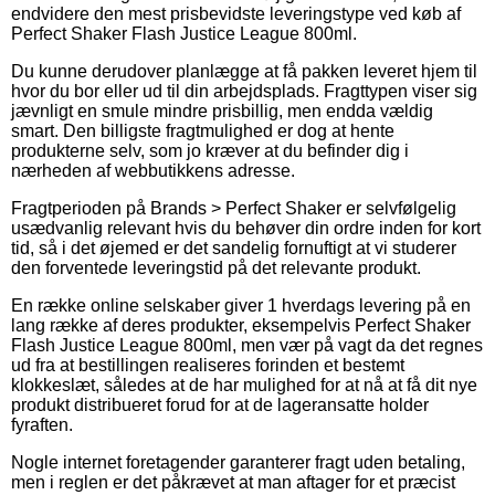
endvidere den mest prisbevidste leveringstype ved køb af
Perfect Shaker Flash Justice League 800ml.
Du kunne derudover planlægge at få pakken leveret hjem til
hvor du bor eller ud til din arbejdsplads. Fragttypen viser sig
jævnligt en smule mindre prisbillig, men endda vældig
smart. Den billigste fragtmulighed er dog at hente
produkterne selv, som jo kræver at du befinder dig i
nærheden af webbutikkens adresse.
Fragtperioden på Brands > Perfect Shaker er selvfølgelig
usædvanlig relevant hvis du behøver din ordre inden for kort
tid, så i det øjemed er det sandelig fornuftigt at vi studerer
den forventede leveringstid på det relevante produkt.
En række online selskaber giver 1 hverdags levering på en
lang række af deres produkter, eksempelvis Perfect Shaker
Flash Justice League 800ml, men vær på vagt da det regnes
ud fra at bestillingen realiseres forinden et bestemt
klokkeslæt, således at de har mulighed for at nå at få dit nye
produkt distribueret forud for at de lageransatte holder
fyraften.
Nogle internet foretagender garanterer fragt uden betaling,
men i reglen er det påkrævet at man aftager for et præcist