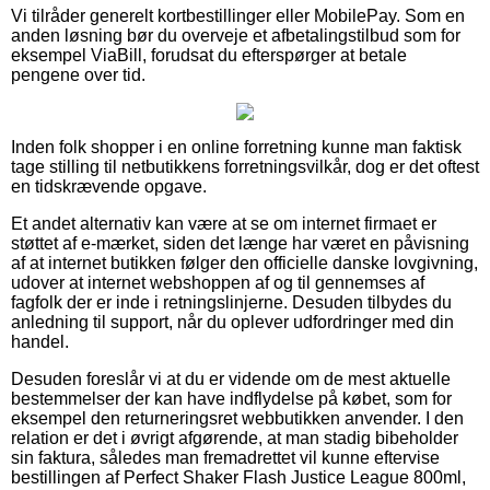
Vi tilråder generelt kortbestillinger eller MobilePay. Som en
anden løsning bør du overveje et afbetalingstilbud som for
eksempel ViaBill, forudsat du efterspørger at betale
pengene over tid.
Inden folk shopper i en online forretning kunne man faktisk
tage stilling til netbutikkens forretningsvilkår, dog er det oftest
en tidskrævende opgave.
Et andet alternativ kan være at se om internet firmaet er
støttet af e-mærket, siden det længe har været en påvisning
af at internet butikken følger den officielle danske lovgivning,
udover at internet webshoppen af og til gennemses af
fagfolk der er inde i retningslinjerne. Desuden tilbydes du
anledning til support, når du oplever udfordringer med din
handel.
Desuden foreslår vi at du er vidende om de mest aktuelle
bestemmelser der kan have indflydelse på købet, som for
eksempel den returneringsret webbutikken anvender. I den
relation er det i øvrigt afgørende, at man stadig bibeholder
sin faktura, således man fremadrettet vil kunne eftervise
bestillingen af Perfect Shaker Flash Justice League 800ml,