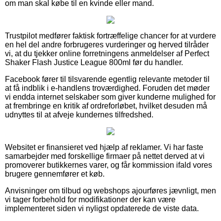
om man skal købe til en kvinde eller mand.
Trustpilot medfører faktisk fortræffelige chancer for at vurdere
en hel del andre forbrugeres vurderinger og herved tilråder
vi, at du tjekker online forretningens anmeldelser af Perfect
Shaker Flash Justice League 800ml før du handler.
Facebook fører til tilsvarende egentlig relevante metoder til
at få indblik i e-handlens troværdighed. Foruden det møder
vi endda internet selskaber som giver kunderne mulighed for
at frembringe en kritik af ordreforløbet, hvilket desuden må
udnyttes til at afveje kundernes tilfredshed.
Websitet er finansieret ved hjælp af reklamer. Vi har faste
samarbejder med forskellige firmaer på nettet derved at vi
promoverer butikkernes varer, og får kommission ifald vores
brugere gennemfører et køb.
Anvisninger om tilbud og webshops ajourføres jævnligt, men
vi tager forbehold for modifikationer der kan være
implementeret siden vi nyligst opdaterede de viste data.