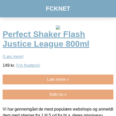
FCKNET
Perfect Shaker Flash
Justice League 800ml
(Læs mere)
149
kr.
(Vis fragtpris)
Læs mere »
Køb nu »
Vi har gennemgået de mest populære webshops og anmeldt
dem med stjerner fra 1 til 5 ud fra bl.a. deres prisniveau,