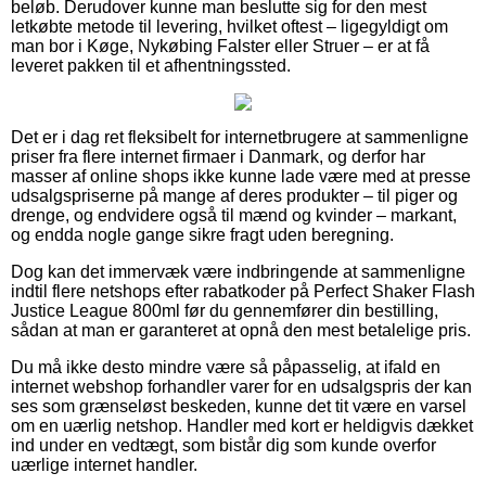
beløb. Derudover kunne man beslutte sig for den mest
letkøbte metode til levering, hvilket oftest – ligegyldigt om
man bor i Køge, Nykøbing Falster eller Struer – er at få
leveret pakken til et afhentningssted.
Det er i dag ret fleksibelt for internetbrugere at sammenligne
priser fra flere internet firmaer i Danmark, og derfor har
masser af online shops ikke kunne lade være med at presse
udsalgspriserne på mange af deres produkter – til piger og
drenge, og endvidere også til mænd og kvinder – markant,
og endda nogle gange sikre fragt uden beregning.
Dog kan det immervæk være indbringende at sammenligne
indtil flere netshops efter rabatkoder på Perfect Shaker Flash
Justice League 800ml før du gennemfører din bestilling,
sådan at man er garanteret at opnå den mest betalelige pris.
Du må ikke desto mindre være så påpasselig, at ifald en
internet webshop forhandler varer for en udsalgspris der kan
ses som grænseløst beskeden, kunne det tit være en varsel
om en uærlig netshop. Handler med kort er heldigvis dækket
ind under en vedtægt, som bistår dig som kunde overfor
uærlige internet handler.