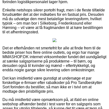
forinden logistikpersonalet tager hjem.
Enkelte netshops sikrer portofri fragt, men i de fleste tilfælde
forudsætter det at der indkøbes for en fastsat pris. Desuden
må du udvælge den mest betalelige leveringsform, hvilket
typisk – om man bor i Silkeborg, Frederikssund eller
Hørning – vil være at få fragtmanden til at køre bestillingen
til et afhentningssted.
Det er efterhånden ret smertefrit for alle at finde frem til de
bedste priser hos flere online outlets, og ergo har mange
MMASHOP.DK internet virksomheder fundet det uundgåeligt
at sænke salgspriserne på produkterne – til børn, og
desuden også til kvinder og mænd – eftertrykkeligt, og
endda nogle gange sikre levering uden omkostninger.
Det kan imidlertid være gunstigt at undersøge et par
forskellige e-firmaer efter rabatkoder på Pro Tandbeskytter
Sort forinden du bestiller, så man ikke er i tvivl om at
modtage den prisbilligste pris.
Du må imidlertid være opmærksom på, at ifald en online
webshop afhænder bedst i test varer for en salgspris som
anses for utrolig tiltalende, så kunne det tit være et tegn på