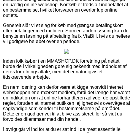
en uærlig online webshop. Kortkøb er trods alt indbefattet af
en bestemmelse, hvilket forsvarer en overfor fup online
outlets.
Generelt slår vi et slag for køb med gængse betalingskort
eller betalinger med mobilen. Som en anden løsning kan du
benytte en løsning på afbetaling fra fx ViaBill, hvis du hellere
vil godtgøre beløbet over en periode.
Inden folk køber i en MMASHOP.DK forretning på nettet
burde de i virkeligheden gøre sig bekendt med indholdet af
deres forretningsaftale, men det er naturligvis et
tidskrævende arbejde.
En nem løsning kan derfor være at kigge hvorvidt internet
webshoppen er e-mærket medlem, fordi det længe har været
en indikation om at online forhandleren adlyder de opstillede
regler, foruden at internet butikken lejlighedsvis overvåges af
sagkyndige som kender til bestemmelserne på området.
Dette er en god genvej til at blive assisteret, for så vidt du
forvoldes dilemmaer med din handel.
I øvrigt går vi ind for at du er sat ind i de mest essentielle