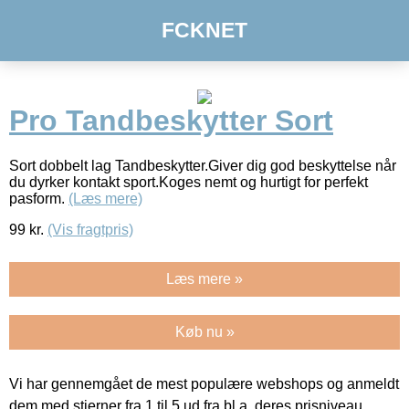
FCKNET
Pro Tandbeskytter Sort
Sort dobbelt lag Tandbeskytter.Giver dig god beskyttelse når
du dyrker kontakt sport.Koges nemt og hurtigt for perfekt
pasform.
(Læs mere)
99
kr.
(Vis fragtpris)
Læs mere »
Køb nu »
Vi har gennemgået de mest populære webshops og anmeldt
dem med stjerner fra 1 til 5 ud fra bl.a. deres prisniveau,