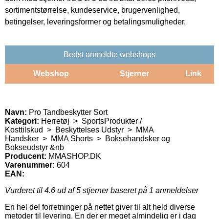
sortimentstørrelse, kundeservice, brugervenlighed,
betingelser, leveringsformer og betalingsmuligheder.
Bedst anmeldte webshops
Webshop
Stjerner
Link
Navn:
Pro Tandbeskytter Sort
Kategori:
Herretøj > SportsProdukter /
Kosttilskud > Beskyttelses Udstyr > MMA
Handsker > MMA Shorts > Boksehandsker og
Bokseudstyr &nb
Producent:
MMASHOP.DK
Varenummer:
604
EAN:
Vurderet til
4.6
ud af 5 stjerner baseret på
1
anmeldelser
En hel del forretninger på nettet giver til alt held diverse
metoder til levering. En der er meget almindelig er i dag