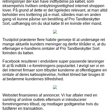
retningslinjer der kan have indflydelse på købet, som
eksempelvis hvilken ombytningsrettighed internet shoppen
lover. På grund af dette er det ligeledes relevant, at man altid
beholder ens kvittering på e-mail, således man en anden
gang vil kunne påvise sin bestilling af Pro Tandbeskytter
Sort, uafhængig om du skal købe til en kvinde eller mand.
Trustpilot præsterer flere habile genveje til at undersøge ret
mange aktuelle kunders meninger og derfor tilråder vi, at du
eftersøger e-handlens omtaler af Pro Tandbeskytter Sort
forinden du køber.
Facebook resulterer i endvidere super passende løsninger
til at få indblik i e-forretningens popularitet. I øvrigt ser vi en
del internet firmaer som tilbyder kunderne at offentliggøre en
omtale af deres købsoplevelse, hvilket tilmed bør bruges til
at bedømme kundernes tilfredshed.
Websitet finansieres af annoncer. Vi har aftaler med en
samling af online outlets eftersom vi introducerer
forretningernes tilbud, og modtager godtgørelse hvis du
fuldfører en transaktion.