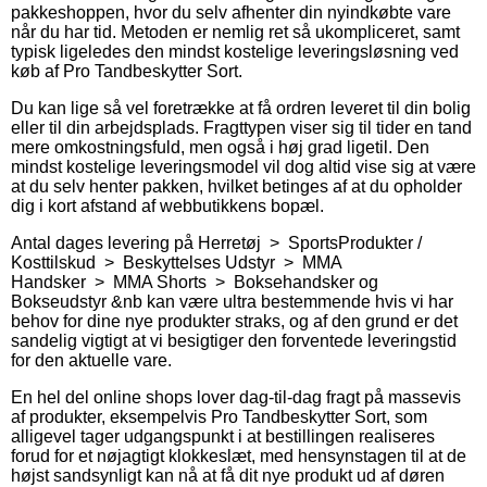
pakkeshoppen, hvor du selv afhenter din nyindkøbte vare
når du har tid. Metoden er nemlig ret så ukompliceret, samt
typisk ligeledes den mindst kostelige leveringsløsning ved
køb af Pro Tandbeskytter Sort.
Du kan lige så vel foretrække at få ordren leveret til din bolig
eller til din arbejdsplads. Fragttypen viser sig til tider en tand
mere omkostningsfuld, men også i høj grad ligetil. Den
mindst kostelige leveringsmodel vil dog altid vise sig at være
at du selv henter pakken, hvilket betinges af at du opholder
dig i kort afstand af webbutikkens bopæl.
Antal dages levering på Herretøj > SportsProdukter /
Kosttilskud > Beskyttelses Udstyr > MMA
Handsker > MMA Shorts > Boksehandsker og
Bokseudstyr &nb kan være ultra bestemmende hvis vi har
behov for dine nye produkter straks, og af den grund er det
sandelig vigtigt at vi besigtiger den forventede leveringstid
for den aktuelle vare.
En hel del online shops lover dag-til-dag fragt på massevis
af produkter, eksempelvis Pro Tandbeskytter Sort, som
alligevel tager udgangspunkt i at bestillingen realiseres
forud for et nøjagtigt klokkeslæt, med hensynstagen til at de
højst sandsynligt kan nå at få dit nye produkt ud af døren