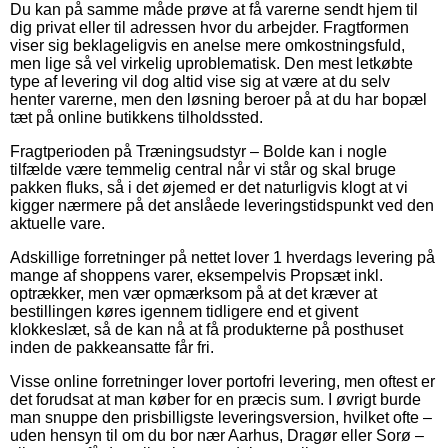
Du kan på samme måde prøve at få varerne sendt hjem til
dig privat eller til adressen hvor du arbejder. Fragtformen
viser sig beklageligvis en anelse mere omkostningsfuld,
men lige så vel virkelig uproblematisk. Den mest letkøbte
type af levering vil dog altid vise sig at være at du selv
henter varerne, men den løsning beroer på at du har bopæl
tæt på online butikkens tilholdssted.
Fragtperioden på Træningsudstyr – Bolde kan i nogle
tilfælde være temmelig central når vi står og skal bruge
pakken fluks, så i det øjemed er det naturligvis klogt at vi
kigger nærmere på det anslåede leveringstidspunkt ved den
aktuelle vare.
Adskillige forretninger på nettet lover 1 hverdags levering på
mange af shoppens varer, eksempelvis Propsæt inkl.
optrækker, men vær opmærksom på at det kræver at
bestillingen køres igennem tidligere end et givent
klokkeslæt, så de kan nå at få produkterne på posthuset
inden de pakkeansatte får fri.
Visse online forretninger lover portofri levering, men oftest er
det forudsat at man køber for en præcis sum. I øvrigt burde
man snuppe den prisbilligste leveringsversion, hvilket ofte –
uden hensyn til om du bor nær Aarhus, Dragør eller Sorø –