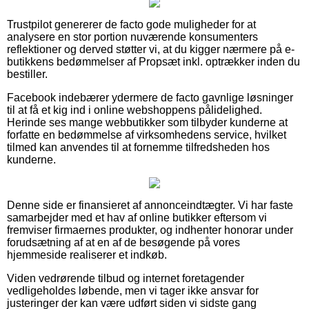
Trustpilot genererer de facto gode muligheder for at
analysere en stor portion nuværende konsumenters
reflektioner og derved støtter vi, at du kigger nærmere på e-
butikkens bedømmelser af Propsæt inkl. optrækker inden du
bestiller.
Facebook indebærer ydermere de facto gavnlige løsninger
til at få et kig ind i online webshoppens pålidelighed.
Herinde ses mange webbutikker som tilbyder kunderne at
forfatte en bedømmelse af virksomhedens service, hvilket
tilmed kan anvendes til at fornemme tilfredsheden hos
kunderne.
Denne side er finansieret af annonceindtægter. Vi har faste
samarbejder med et hav af online butikker eftersom vi
fremviser firmaernes produkter, og indhenter honorar under
forudsætning af at en af de besøgende på vores
hjemmeside realiserer et indkøb.
Viden vedrørende tilbud og internet foretagender
vedligeholdes løbende, men vi tager ikke ansvar for
justeringer der kan være udført siden vi sidste gang