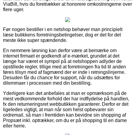
ViaBill, hvis du foretrækker at honorere omkostningerne over
flere uger.
Før nogen bestiller i en netshop behøver man principielt
læse butikkens forretningsbetingelser, dog er det for det
meste ikke super spændende.
En nemmere løsning kan derfor være at bemærke om
internet firmaet er godkendt af e-mærket, grundet at det
længe har været et sympol på at netshoppen adlyder de
opstillede regler, tillige med at forretningen fra tid til anden
føres tilsyn med af fagmænd der er inde i retningslinjerne.
Desuden får du chance for support, når du udsættes for
dilemmaer i processen med din bestilling.
Yderligere kan det anbefales at man er opmærksom på de
mest vedkommende forhold der har indflydelse på handlen,
fx den returneringsret webbutikken garanterer. Derfor er det
ligeledes vigtigt, at man når som helst opbevarer sin
ordremail, så man i fremtiden kan bevidne sin shopping af
Propsæt inkl. optrækker, om du er på shopping til en dame
eller herre.