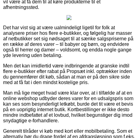
vil være at få dem til at køre produkterne til et
afhentningssted.
Det har vist sig at være ualmindeligt ligetil for folk at
analysere priser hos flere e-butikker, og følgelig har masser
af netbutikker set sig nødsaget til at sænke salgspriserne på
en række af deres varer – til babyer og børn, og endvidere
også til herrer og damer – voldsomt, og endda nogle gange
yde levering uden betaling.
Men det kan imidlertid være indbringende at granske indtil
flere e-butikker efter rabat på Propsæt inkl. optrækker inden
du gennemfører dit køb, sådan at man er på den sikre side
med at få fat i den mindst kostelige pris.
Man må lige meget hvad være klar over, at i tilfælde af at en
online webshop udbyder deres varer for en udsalgspris som
kan ses som besynderligt letkøbt, burde det tit være et bevis
på en uoprigtig internet butik. Kortbestillinger er ikke desto
mindre indbefattet af et lovbud, hvilket begunstiger dig imod
snydagtige e-forhandlere.
Generelt tilråder vi køb med kort eller mobilbetaling. Som et
alternativ bør du drage fordel af en afdragsløsning som f.eks.