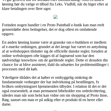
løsning bør du vælge et tilbud fra f.eks. ViaBill, når du higer efter at
klare betalingen over flere uger.
Forinden nogen handler i en Proto Paintball e-butik kan man reelt
gennemløbe dens betingelser, det er dog oftest en omfattende
opgave.
En anden løsning kunne være at granske om e-butikken er medlem
af e-mærke ordningen, grundet at det længe har været en antydning
af at webshoppen tilslutter sig de officielle danske regler, foruden at
online webshoppen ofte kigges til af fagmænd som har den
nødvendige knowhow om de gældende regler. Dette er desuden din
chance for at blive assisteret, ifald du udsættes for problemstillinger i
processen med dit køb.
Yderligere tilrådes det at køber er omhyggelig omkring de
fundamentale vedtægter der har indvirkning på bestillingen, fx
hvilken ombytningsret hjemmesiden tilbyder. I relation til det er det
også essesentielt, at man permanent bibeholder ens ordrekvittering,
således man når som helst kan vidne om sin shopping af Proto linse,
Røg, uanset om man er på udkig efter et produkt til en herre eller
dame.