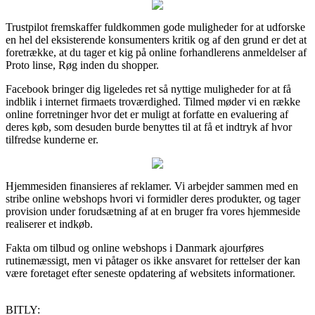
Trustpilot fremskaffer fuldkommen gode muligheder for at udforske
en hel del eksisterende konsumenters kritik og af den grund er det at
foretrække, at du tager et kig på online forhandlerens anmeldelser af
Proto linse, Røg inden du shopper.
Facebook bringer dig ligeledes ret så nyttige muligheder for at få
indblik i internet firmaets troværdighed. Tilmed møder vi en række
online forretninger hvor det er muligt at forfatte en evaluering af
deres køb, som desuden burde benyttes til at få et indtryk af hvor
tilfredse kunderne er.
Hjemmesiden finansieres af reklamer. Vi arbejder sammen med en
stribe online webshops hvori vi formidler deres produkter, og tager
provision under forudsætning af at en bruger fra vores hjemmeside
realiserer et indkøb.
Fakta om tilbud og online webshops i Danmark ajourføres
rutinemæssigt, men vi påtager os ikke ansvaret for rettelser der kan
være foretaget efter seneste opdatering af websitets informationer.
BITLY: