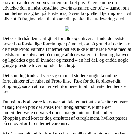
krav om at der erhverves for en konkret pris. Ellers kunne du
udvælge den mindst kostelige leveringsmanér, der ofte – uanset om
man befinder sig tæt på Fredericia, Svendborg eller Bjerringbro – vil
blive at få fragtmanden til at køre din pakke til et udleveringssted.
Det er efterhånden særligt let for alle og enhver at finde de bedste
priser hos forskellige forretninger på nettet, og på grund af dette har
de fleste Proto Paintball internet outlets ikke kunne lade være med at
nedskære prisniveauet på mange af deres varer – til børn og babyer,
og ligeledes også til kvinder og mænd – en hel del, og endda nogle
gange præstere levering uden betaling.
Det kan dog trods alt vise sig smart at studere nogle få online
forretninger efter rabat på Proto linse, Røg før du færdiggør din
shopping, sådan at man er velinformeret til at indhente den bedste
pris.
Du må trods alt være klar over, at ifald en netbutik afsætter en vare
til salg for en pris der anses for utrolig attraktiv, kunne det
undertiden være en varsel om en uægte internet forhandler.
Shopping med kort er dog omsluttet af et reglement, hvilket passer
på en overfor fup internet varehuse.
Vi går generelt ind for kortkøb eller mobilbetaling. Som en anden