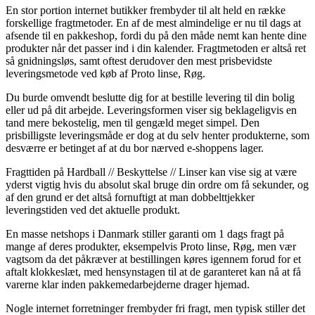
En stor portion internet butikker frembyder til alt held en række
forskellige fragtmetoder. En af de mest almindelige er nu til dags at
afsende til en pakkeshop, fordi du på den måde nemt kan hente dine
produkter når det passer ind i din kalender. Fragtmetoden er altså ret
så gnidningsløs, samt oftest derudover den mest prisbevidste
leveringsmetode ved køb af Proto linse, Røg.
Du burde omvendt beslutte dig for at bestille levering til din bolig
eller ud på dit arbejde. Leveringsformen viser sig beklageligvis en
tand mere bekostelig, men til gengæld meget simpel. Den
prisbilligste leveringsmåde er dog at du selv henter produkterne, som
desværre er betinget af at du bor nærved e-shoppens lager.
Fragttiden på Hardball // Beskyttelse // Linser kan vise sig at være
yderst vigtig hvis du absolut skal bruge din ordre om få sekunder, og
af den grund er det altså fornuftigt at man dobbelttjekker
leveringstiden ved det aktuelle produkt.
En masse netshops i Danmark stiller garanti om 1 dags fragt på
mange af deres produkter, eksempelvis Proto linse, Røg, men vær
vagtsom da det påkræver at bestillingen køres igennem forud for et
aftalt klokkeslæt, med hensynstagen til at de garanteret kan nå at få
varerne klar inden pakkemedarbejderne drager hjemad.
Nogle internet forretninger frembyder fri fragt, men typisk stiller det