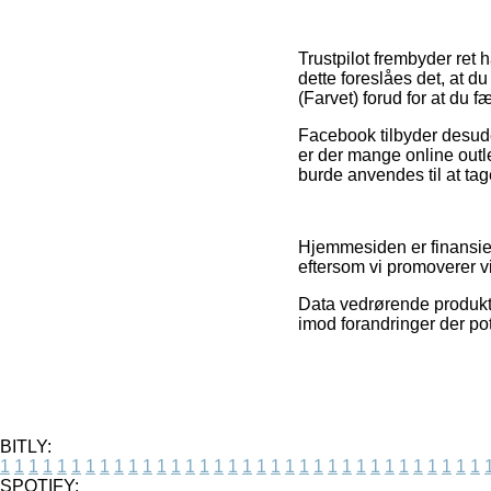
Trustpilot frembyder ret 
dette foreslåes det, at
(Farvet) forud for at du 
Facebook tilbyder desuden
er der mange online outle
burde anvendes til at tage 
Hjemmesiden er finansier
eftersom vi promoverer vi
Data vedrørende produkter
imod forandringer der pot
BITLY:
1
1
1
1
1
1
1
1
1
1
1
1
1
1
1
1
1
1
1
1
1
1
1
1
1
1
1
1
1
1
1
1
1
1
SPOTIFY: