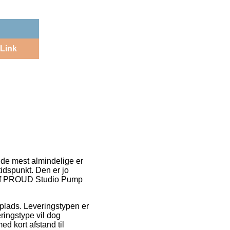
Link
f de mest almindelige er
tidspunkt. Den er jo
b af PROUD Studio Pump
splads. Leveringstypen er
ringstype vil dog
d kort afstand til