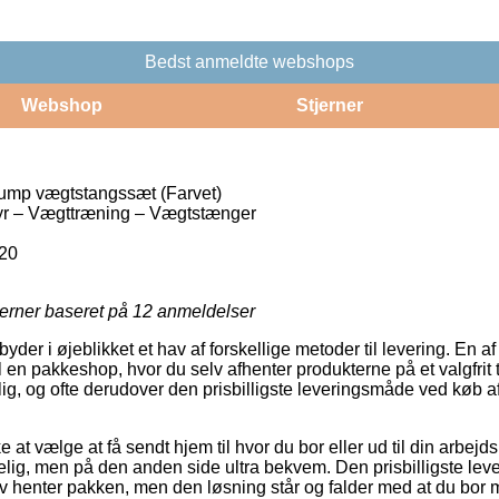
Bedst anmeldte webshops
Webshop
Stjerner
mp vægtstangssæt (Farvet)
r – Vægttræning – Vægtstænger
20
jerner baseret på
12
anmeldelser
er i øjeblikket et hav af forskellige metoder til levering. En a
l en pakkeshop, hvor du selv afhenter produkterne på et valgfrit 
ig, og ofte derudover den prisbilligste leveringsmåde ved kø
t vælge at få sendt hjem til hvor du bor eller ud til din arbejd
elig, men på den anden side ultra bekvem. Den prisbilligste leve
v henter pakken, men den løsning står og falder med at du bor me