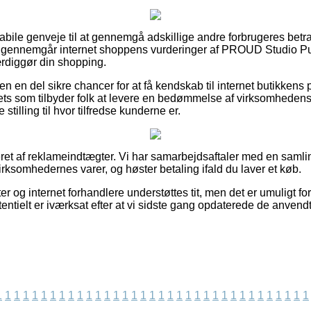
habile genveje til at gennemgå adskillige andre forbrugeres betr
 du gennemgår internet shoppens vurderinger af PROUD Studio
færdiggør din shopping.
 en del sikre chancer for at få kendskab til internet butikkens 
ts som tilbyder folk at levere en bedømmelse af virksomhedens se
stilling til hvor tilfredse kunderne er.
et af reklameindtægter. Vi har samarbejdsaftaler med en samling
rksomhedernes varer, og høster betaling ifald du laver et køb.
 og internet forhandlere understøttes tit, men det er umuligt for
entielt er iværksat efter at vi sidste gang opdaterede de anvend
1
1
1
1
1
1
1
1
1
1
1
1
1
1
1
1
1
1
1
1
1
1
1
1
1
1
1
1
1
1
1
1
1
1
1