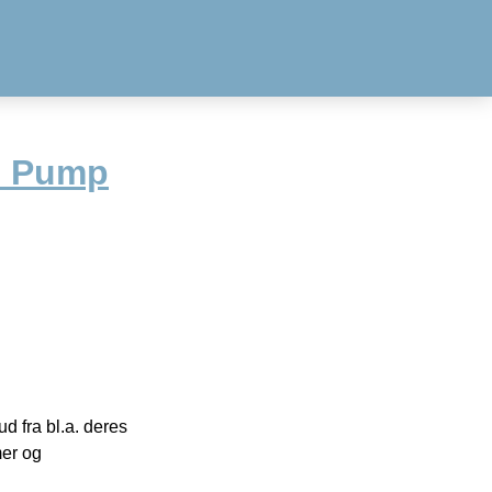
o Pump
 fra bl.a. deres
mer og