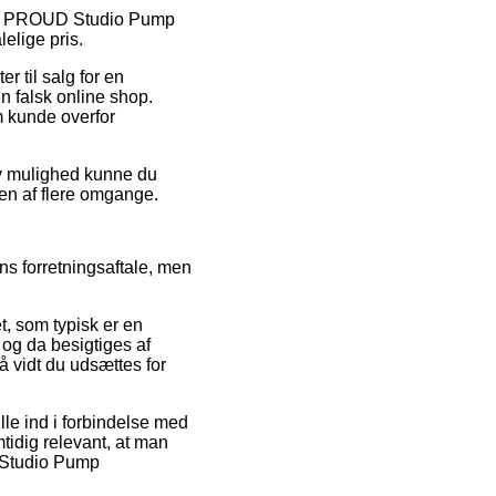
g på PROUD Studio Pump
elige pris.
 til salg for en
n falsk online shop.
m kunde overfor
iv mulighed kunne du
gen af flere omgange.
s forretningsaftale, men
, som typisk er en
 og da besigtiges af
å vidt du udsættes for
lle ind i forbindelse med
tidig relevant, at man
D Studio Pump