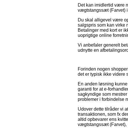
Det kan imidlertid være 
vægtstangssæt (Farvet) in
Du skal alligevel være o
salgspris som kan virke m
Betalinger med kort er ik
uoprigtige online forretni
Vi anbefaler generelt be
udnytte en afbetalingsord
Forinden nogen shopper i
det er typisk ikke vider
En anden løsning kunne 
garanti for at e-forhandl
sagkyndige som mestrer r
problemer i forbindelse 
Udover dette tilråder vi 
transaktionen, som fx de
altid opbevarer ens kvi
vægtstangssæt (Farvet), 