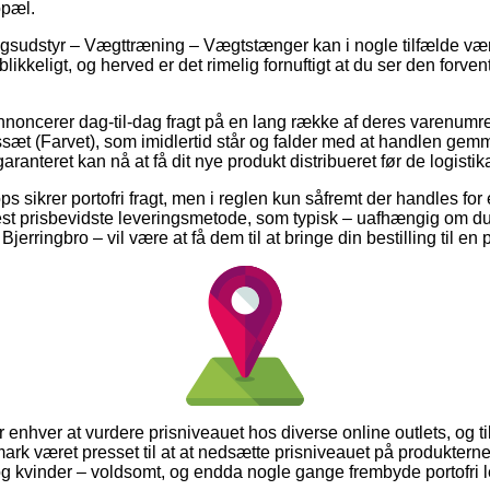
opæl.
gsudstyr – Vægttræning – Vægtstænger kan i nogle tilfælde vær
likkeligt, og herved er det rimelig fornuftigt at du ser den forve
annoncerer dag-til-dag fragt på en lang række af deres varenu
t (Farvet), som imidlertid står og falder med at handlen gemm
aranteret kan nå at få dit nye produkt distribueret før de logist
s sikrer portofri fragt, men i reglen kun såfremt der handles for
st prisbevidste leveringsmetode, som typisk – uafhængig om du
 Bjerringbro – vil være at få dem til at bringe din bestilling til e
for enhver at vurdere prisniveauet hos diverse online outlets, og 
ark været presset til at at nedsætte prisniveauet på produkterne
g kvinder – voldsomt, og endda nogle gange frembyde portofri l