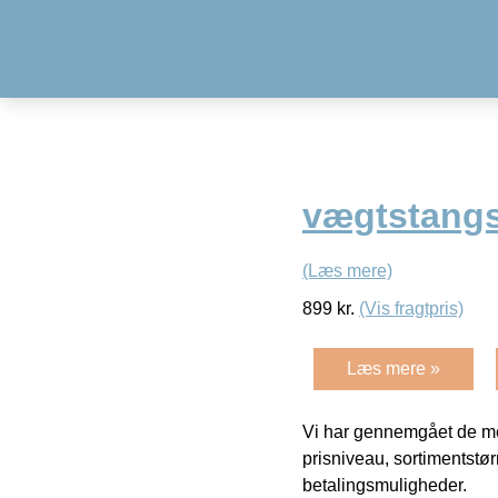
vægtstangs
(Læs mere)
899
kr.
(Vis fragtpris)
Læs mere »
Vi har gennemgået de mes
prisniveau, sortimentstø
betalingsmuligheder.