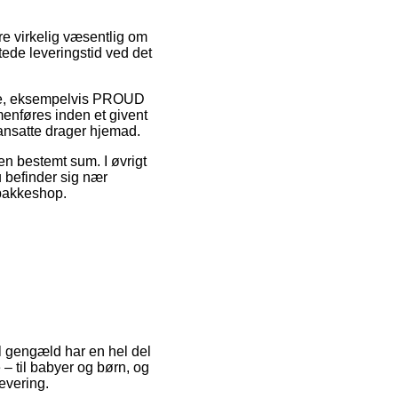
e virkelig væsentlig om
ntede leveringstid ved det
mre, eksempelvis PROUD
enføres inden et givent
ikansatte drager hjemad.
 en bestemt sum. I øvrigt
 befinder sig nær
n pakkeshop.
til gengæld har en hel del
 – til babyer og børn, og
evering.