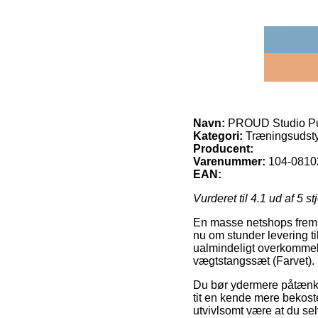
Navn:
PROUD Studio Pu
Kategori:
Træningsudsty
Producent:
Varenummer:
104-0810
EAN:
Vurderet til
4.1
ud af 5 st
En masse netshops frembyd
nu om stunder levering ti
ualmindeligt overkommel
vægtstangssæt (Farvet).
Du bør ydermere påtænke a
tit en kende mere bekost
utvivlsomt være at du sel