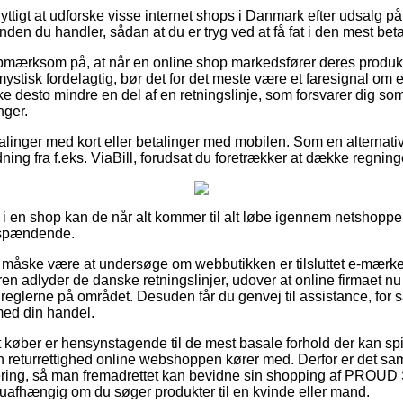
nyttigt at udforske visse internet shops i Danmark efter udsal
den du handler, sådan at du er tryg ved at få fat i den mest betal
pmærksom på, at når en online shop markedsfører deres produkter
ystisk fordelagtig, bør det for det meste være et faresignal om e
ke desto mindre en del af en retningslinje, som forsvarer dig so
nger.
talinger med kort eller betalinger med mobilen. Som en alternat
ning fra f.eks. ViaBill, forudsat du foretrækker at dække regnin
 en shop kan de når alt kommer til alt løbe igennem netshoppen
e spændende.
måske være at undersøge om webbutikken er tilsluttet e-mærket
eren adlyder de danske retningslinjer, udover at online firmaet nu
eglerne på området. Desuden får du genvej til assistance, for s
med din handel.
at køber er hensynstagende til de mest basale forhold der kan spi
n returrettighed online webshoppen kører med. Derfor er det sam
ttering, så man fremadrettet kan bevidne sin shopping af PROU
uafhængig om du søger produkter til en kvinde eller mand.