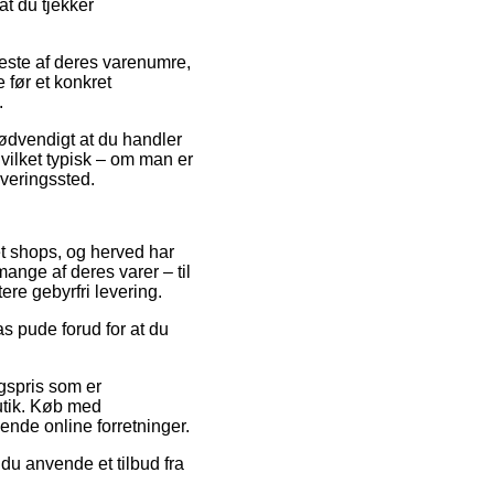
t du tjekker
leste af deres varenumre,
 før et konkret
.
 nødvendigt at du handler
vilket typisk – om man er
leveringssted.
et shops, og herved har
ange af deres varer – til
re gebyrfri levering.
as pude forud for at du
gspris som er
butik. Køb med
lende online forretninger.
du anvende et tilbud fra