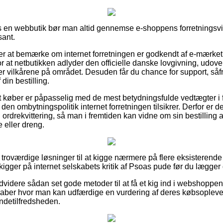
s en webbutik bør man altid gennemse e-shoppens forretningsvilk
sant.
 at bemærke om internet forretningen er godkendt af e-mærket,
r at netbutikken adlyder den officielle danske lovgivning, udover 
 vilkårene på området. Desuden får du chance for support, såfre
din bestilling.
at køber er påpasselig med de mest betydningsfulde vedtægter i
den ombytningspolitik internet forretningen tilsikrer. Derfor er det
ordrekvittering, så man i fremtiden kan vidne om sin bestilling
e eller dreng.
as troværdige løsninger til at kigge nærmere på flere eksistere
u kigger på internet selskabets kritik af Psoas pude før du lægger 
videre sådan set gode metoder til at få et kig ind i webshoppe
kaber hvor man kan udfærdige en vurdering af deres købsopleve
undetilfredsheden.