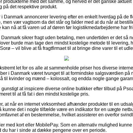
er produkterne med det samme, og herved er det ganske aktuelt a
ng på det respektive produkt.
 i Danmark annoncerer levering efter en enkelt hverdag på de f
men vær vagtsom da det står og falder med at du når at bestille
 kan nå at få varen ud af døren før logistikmedarbejderne har fri
er i Danmark sikrer fragt uden betaling, men undertiden er det så
dover burde man tage den mindst kostelige metode til levering, h
rø – vil blive at få fragtfirmaet til at bringe dine varer til et ud
ekstremt let for os alle at sammenholde priser hos diverse intern
aber i Danmark været tvunget til at formindske salgsværdien på m
 til kvinder og mænd – kolossalt, og endda nogle gange garante
 gunstigt at inspicere diverse online butikker efter tilbud på Pso
eret til at få fat i den mindst kostelige pris.
r, at når en internet virksomhed afhænder produkter til en udsal
så kunne det i nogle tilfælde være en indikator for en uægte net
t omfavnet af en bestemmelse, hvilket assisterer en overfor svind
dler med kort eller MobilePay. Som en alternativ mulighed kunne 
ld du har i sinde at dække pengene over en periode.