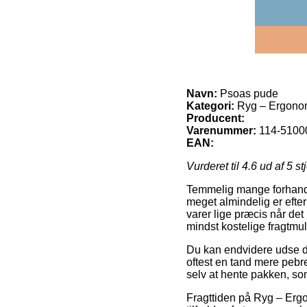
Navn:
Psoas pude
Kategori:
Ryg – Ergonom
Producent:
Varenummer:
114-5100
EAN:
Vurderet til
4.6
ud af 5 st
Temmelig mange forhandle
meget almindelig er efte
varer lige præcis når det
mindst kostelige fragtmu
Du kan endvidere udse dig
oftest en tand mere pebr
selv at hente pakken, s
Fragttiden på Ryg – Ergo