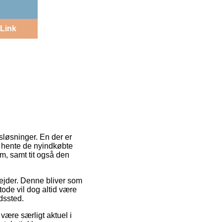
Link
sløsninger. En der er
t hente de nyindkøbte
m, samt tit også den
bejder. Denne bliver som
ode vil dog altid være
dssted.
ære særligt aktuel i