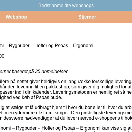
Bedst anmeldte webshops
Webshop
Stjerner
i – Rygpuder – Hofter og Psoas – Ergonomi
00
jerner baseret på
35
anmeldelser
re på nettet giver heldigvis en lang række forskellige levering
rhånden levering til en pakkeshop, som giver dig mulighed for a
 passer ind i din kalender. Leveringsmetoden er nemlig ret så ne
lighed ved køb af Psoas pude.
 at vælge at få udbragt hjem til hvor du bor eller til hvor du ar
et, men ydermere ekstremt simpel. Den prisbilligste leveringsmet
om desværre nødvendiggør at du lever nærved e-shoppens tilhol
nomi – Rygpuder – Hofter og Psoas – Ergonomi kan vise sig at v