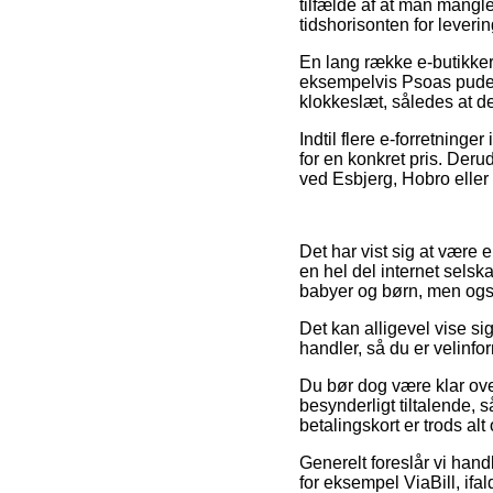
tilfælde af at man mangl
tidshorisonten for leveri
En lang række e-butikker
eksempelvis Psoas pude, 
klokkeslæt, således at de
Indtil flere e-forretning
for en konkret pris. Deru
ved Esbjerg, Hobro eller So
Det har vist sig at være 
en hel del internet selsk
babyer og børn, men også
Det kan alligevel vise sig
handler, så du er velinform
Du bør dog være klar ove
besynderligt tiltalende, 
betalingskort er trods al
Generelt foreslår vi han
for eksempel ViaBill, ifa