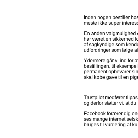
Inden nogen bestiller ho
meste ikke super interes
En anden valgmulighed er
har været en sikkerhed fo
af sagkyndige som kender
udfordringer som følge af 
Ydermere går vi ind for 
bestillingen, til eksempel 
permanent opbevarer sin 
skal købe gave til en pig
Trustpilot medfører tilp
og derfor støtter vi, at d
Facebook forærer dig end
ses mange internet sels
bruges til vurdering af k