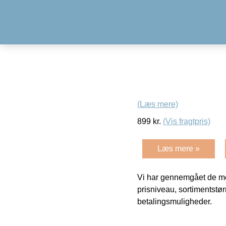
(Læs mere)
899
kr.
(Vis fragtpris)
Læs mere »
Vi har gennemgået de mes
prisniveau, sortimentstø
betalingsmuligheder.