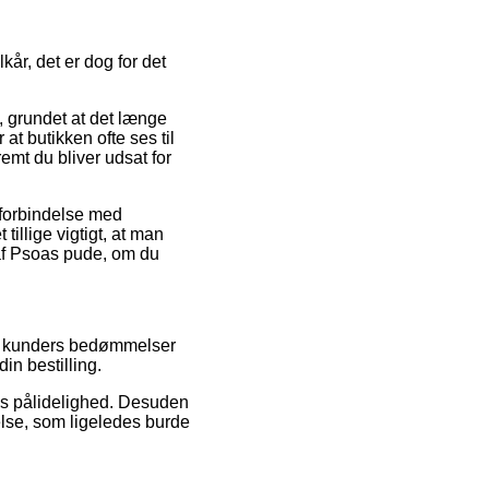
år, det er dog for det
 grundet at det længe
at butikken ofte ses til
mt du bliver udsat for
 forbindelse med
 tillige vigtigt, at man
 af Psoas pude, om du
nde kunders bedømmelser
din bestilling.
ns pålidelighed. Desuden
lse, som ligeledes burde