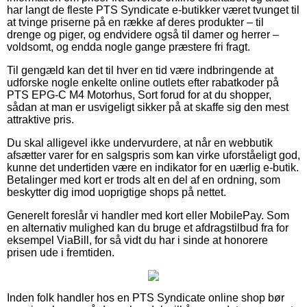
har langt de fleste PTS Syndicate e-butikker været tvunget til
at tvinge priserne på en række af deres produkter – til
drenge og piger, og endvidere også til damer og herrer –
voldsomt, og endda nogle gange præstere fri fragt.
Til gengæld kan det til hver en tid være indbringende at
udforske nogle enkelte online outlets efter rabatkoder på
PTS EPG-C M4 Motorhus, Sort forud for at du shopper,
sådan at man er usvigeligt sikker på at skaffe sig den mest
attraktive pris.
Du skal alligevel ikke undervurdere, at når en webbutik
afsætter varer for en salgspris som kan virke uforståeligt god,
kunne det undertiden være en indikator for en uærlig e-butik.
Betalinger med kort er trods alt en del af en ordning, som
beskytter dig imod uoprigtige shops på nettet.
Generelt foreslår vi handler med kort eller MobilePay. Som
en alternativ mulighed kan du bruge et afdragstilbud fra for
eksempel ViaBill, for så vidt du har i sinde at honorere
prisen ude i fremtiden.
Inden folk handler hos en PTS Syndicate online shop bør