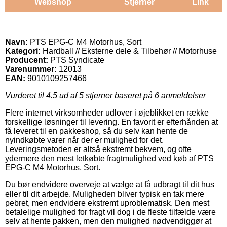
Webshop
Stjerner
Link
Navn:
PTS EPG-C M4 Motorhus, Sort
Kategori:
Hardball // Eksterne dele & Tilbehør // Motorhuse
Producent:
PTS Syndicate
Varenummer:
12013
EAN:
9010109257466
Vurderet til
4.5
ud af 5 stjerner baseret på
6
anmeldelser
Flere internet virksomheder udlover i øjeblikket en række
forskellige løsninger til levering. En favorit er efterhånden at
få leveret til en pakkeshop, så du selv kan hente de
nyindkøbte varer når der er mulighed for det.
Leveringsmetoden er altså ekstremt bekvem, og ofte
ydermere den mest letkøbte fragtmulighed ved køb af PTS
EPG-C M4 Motorhus, Sort.
Du bør endvidere overveje at vælge at få udbragt til dit hus
eller til dit arbejde. Muligheden bliver typisk en tak mere
pebret, men endvidere ekstremt uproblematisk. Den mest
betalelige mulighed for fragt vil dog i de fleste tilfælde være
selv at hente pakken, men den mulighed nødvendiggør at