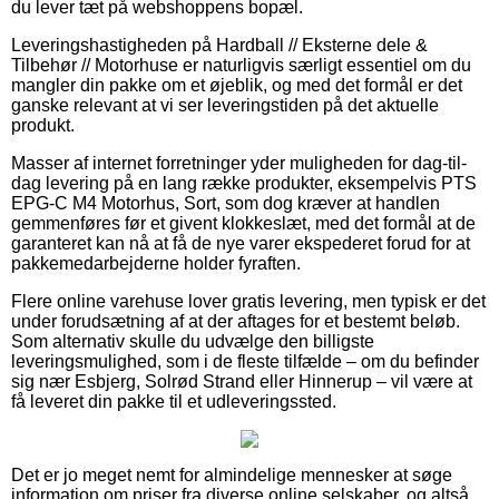
du lever tæt på webshoppens bopæl.
Leveringshastigheden på Hardball // Eksterne dele &
Tilbehør // Motorhuse er naturligvis særligt essentiel om du
mangler din pakke om et øjeblik, og med det formål er det
ganske relevant at vi ser leveringstiden på det aktuelle
produkt.
Masser af internet forretninger yder muligheden for dag-til-
dag levering på en lang række produkter, eksempelvis PTS
EPG-C M4 Motorhus, Sort, som dog kræver at handlen
gemmenføres før et givent klokkeslæt, med det formål at de
garanteret kan nå at få de nye varer ekspederet forud for at
pakkemedarbejderne holder fyraften.
Flere online varehuse lover gratis levering, men typisk er det
under forudsætning af at der aftages for et bestemt beløb.
Som alternativ skulle du udvælge den billigste
leveringsmulighed, som i de fleste tilfælde – om du befinder
sig nær Esbjerg, Solrød Strand eller Hinnerup – vil være at
få leveret din pakke til et udleveringssted.
Det er jo meget nemt for almindelige mennesker at søge
information om priser fra diverse online selskaber, og altså