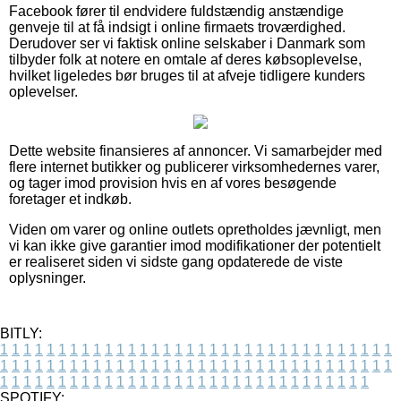
Facebook fører til endvidere fuldstændig anstændige
genveje til at få indsigt i online firmaets troværdighed.
Derudover ser vi faktisk online selskaber i Danmark som
tilbyder folk at notere en omtale af deres købsoplevelse,
hvilket ligeledes bør bruges til at afveje tidligere kunders
oplevelser.
Dette website finansieres af annoncer. Vi samarbejder med
flere internet butikker og publicerer virksomhedernes varer,
og tager imod provision hvis en af vores besøgende
foretager et indkøb.
Viden om varer og online outlets opretholdes jævnligt, men
vi kan ikke give garantier imod modifikationer der potentielt
er realiseret siden vi sidste gang opdaterede de viste
oplysninger.
BITLY:
1
1
1
1
1
1
1
1
1
1
1
1
1
1
1
1
1
1
1
1
1
1
1
1
1
1
1
1
1
1
1
1
1
1
1
1
1
1
1
1
1
1
1
1
1
1
1
1
1
1
1
1
1
1
1
1
1
1
1
1
1
1
1
1
1
1
1
1
1
1
1
1
1
1
1
1
1
1
1
1
1
1
1
1
1
1
1
1
1
1
1
1
1
1
1
1
1
1
1
1
SPOTIFY: