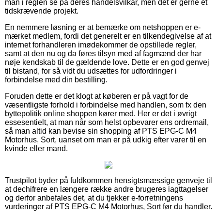
man i reglen se på deres handelsvilkår, men det er gerne et
tidskrævende projekt.
En nemmere løsning er at bemærke om netshoppen er e-
mærket medlem, fordi det generelt er en tilkendegivelse af at
internet forhandleren imødekommer de opstillede regler,
samt at den nu og da føres tilsyn med af fagmænd der har
nøje kendskab til de gældende love. Dette er en god genvej
til bistand, for så vidt du udsættes for udfordringer i
forbindelse med din bestilling.
Foruden dette er det klogt at køberen er på vagt for de
væsentligste forhold i forbindelse med handlen, som fx den
byttepolitik online shoppen kører med. Her er det i øvrigt
essesentielt, at man når som helst opbevarer ens ordremail,
så man altid kan bevise sin shopping af PTS EPG-C M4
Motorhus, Sort, uanset om man er på udkig efter varer til en
kvinde eller mand.
Trustpilot byder på fuldkommen hensigtsmæssige genveje til
at dechifrere en længere række andre brugeres iagttagelser
og derfor anbefales det, at du tjekker e-forretningens
vurderinger af PTS EPG-C M4 Motorhus, Sort før du handler.