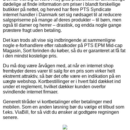
dødelige at finde information om priser i blandt forskellige
butikker på nettet, og herved har flere PTS Syndicate
internet handler i Danmark set sig nødsaget til at reducere
salgspriserne på mange af deres produkter – til børn, men
også til damer og herrer – drastisk, og endda nogle gange
præstere fragt uden betaling.
Det kan trods alt vise sig indbringende at sammenligne
nogle e-forhandlere efter rabatkoder på PTS EPM Mid-cap
Magasin, Sort forinden du køber, så du er garanteret at få fat
i den mindst kostelige pris.
Du må dog være årvågen med, at når en internet shop
frembyder deres varer til salg for en pris som virker helt
ekstremt attraktiv, så bør det ofte være en indikation på en
uægte webshop. Kortbestillinger er i hvert fald dækket ind
under et reglement, hvilket dækker kunden overfor
svindlende internet firmaer.
Generelt tilråder vi kortbetalinger eller betalinger med
mobilen. Som en anden løsning bør du vælge et tilbud som
f.eks. ViaBill, for så vidt du ønsker at godtgøre regningen
senere.