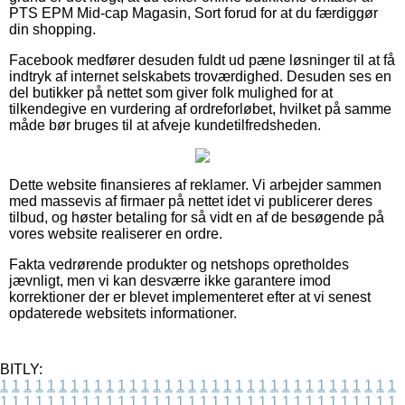
PTS EPM Mid-cap Magasin, Sort forud for at du færdiggør
din shopping.
Facebook medfører desuden fuldt ud pæne løsninger til at få
indtryk af internet selskabets troværdighed. Desuden ses en
del butikker på nettet som giver folk mulighed for at
tilkendegive en vurdering af ordreforløbet, hvilket på samme
måde bør bruges til at afveje kundetilfredsheden.
Dette website finansieres af reklamer. Vi arbejder sammen
med massevis af firmaer på nettet idet vi publicerer deres
tilbud, og høster betaling for så vidt en af de besøgende på
vores website realiserer en ordre.
Fakta vedrørende produkter og netshops opretholdes
jævnligt, men vi kan desværre ikke garantere imod
korrektioner der er blevet implementeret efter at vi senest
opdaterede websitets informationer.
BITLY:
1
1
1
1
1
1
1
1
1
1
1
1
1
1
1
1
1
1
1
1
1
1
1
1
1
1
1
1
1
1
1
1
1
1
1
1
1
1
1
1
1
1
1
1
1
1
1
1
1
1
1
1
1
1
1
1
1
1
1
1
1
1
1
1
1
1
1
1