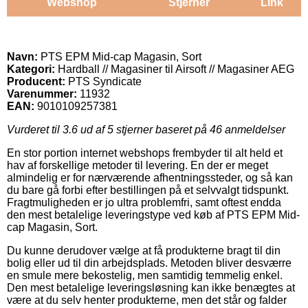
Webshop
Stjerner
Link
Navn:
PTS EPM Mid-cap Magasin, Sort
Kategori:
Hardball // Magasiner til Airsoft // Magasiner AEG
Producent:
PTS Syndicate
Varenummer:
11932
EAN:
9010109257381
Vurderet til
3.6
ud af 5 stjerner baseret på
46
anmeldelser
En stor portion internet webshops frembyder til alt held et
hav af forskellige metoder til levering. En der er meget
almindelig er for nærværende afhentningssteder, og så kan
du bare gå forbi efter bestillingen på et selvvalgt tidspunkt.
Fragtmuligheden er jo ultra problemfri, samt oftest endda
den mest betalelige leveringstype ved køb af PTS EPM Mid-
cap Magasin, Sort.
Du kunne derudover vælge at få produkterne bragt til din
bolig eller ud til din arbejdsplads. Metoden bliver desværre
en smule mere bekostelig, men samtidig temmelig enkel.
Den mest betalelige leveringsløsning kan ikke benægtes at
være at du selv henter produkterne, men det står og falder