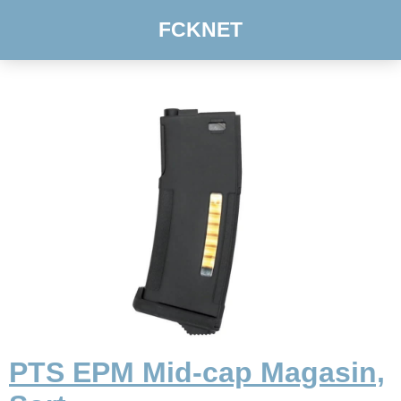
FCKNET
PTS EPM Mid-cap Magasin,