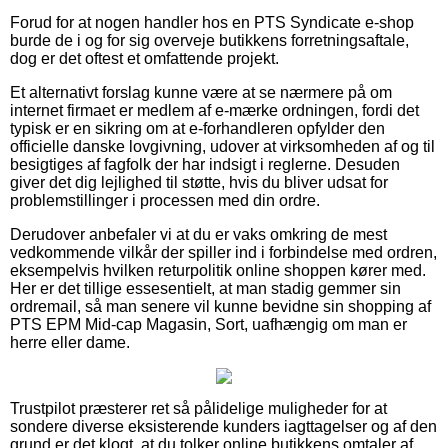
Forud for at nogen handler hos en PTS Syndicate e-shop
burde de i og for sig overveje butikkens forretningsaftale,
dog er det oftest et omfattende projekt.
Et alternativt forslag kunne være at se nærmere på om
internet firmaet er medlem af e-mærke ordningen, fordi det
typisk er en sikring om at e-forhandleren opfylder den
officielle danske lovgivning, udover at virksomheden af og til
besigtiges af fagfolk der har indsigt i reglerne. Desuden
giver det dig lejlighed til støtte, hvis du bliver udsat for
problemstillinger i processen med din ordre.
Derudover anbefaler vi at du er vaks omkring de mest
vedkommende vilkår der spiller ind i forbindelse med ordren,
eksempelvis hvilken returpolitik online shoppen kører med.
Her er det tillige essesentielt, at man stadig gemmer sin
ordremail, så man senere vil kunne bevidne sin shopping af
PTS EPM Mid-cap Magasin, Sort, uafhængig om man er
herre eller dame.
Trustpilot præsterer ret så pålidelige muligheder for at
sondere diverse eksisterende kunders iagttagelser og af den
grund er det klogt, at du tolker online butikkens omtaler af