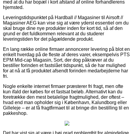
med at du har bopæl i kort afstand af online forhandlerens
hjemsted.
Leveringstidspunktet på Hardball // Magasiner til Airsoft //
Magasiner AEG kan vise sig at være yderst essentiel om du
skal bruge dine nye produkter inden for kort tid, så af den
grund er det fuldkommen relevant at du studerer
leveringstiden for det pågældende produkt.
En lang række online firmaer annoncerer levering på blot en
enkelt hverdag på de fleste af deres varer, eksempelvis PTS
EPM Mid-cap Magasin, Sort, der dog påkræver at du
bestiller forinden et fastslået tidspunkt, så de har mulighed
for at nå at få produktet afsendt forinden medarbejderne har
fri.
Nogle enkelte internet firmaer præsterer fri fragt, men ofte
kun ifald der købes for et fastsat beløb. Alternativt kan du
foretrække den mest betalelige fragtmulighed, der oftest –
hvad end man opholder sig i København, Kalundborg eller
Gilleleje – er at få fragtfirmaet til at bringe din bestilling til en
pakkeshop.
Det har vist sig at være i høj grad problemfrit for almindelige