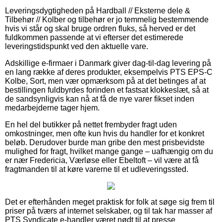
Leveringsdygtigheden på Hardball // Eksterne dele &
Tilbehør // Kolber og tilbehør er jo temmelig bestemmende
hvis vi står og skal bruge ordren fluks, så herved er det
fuldkommen passende at vi efterser det estimerede
leveringstidspunkt ved den aktuelle vare.
Adskillige e-firmaer i Danmark giver dag-til-dag levering på
en lang række af deres produkter, eksempelvis PTS EPS-C
Kolbe, Sort, men vær opmærksom på at det betinges af at
bestillingen fuldbyrdes forinden et fastsat klokkeslæt, så at
de sandsynligvis kan nå at få de nye varer fikset inden
medarbejderne tager hjem.
En hel del butikker på nettet frembyder fragt uden
omkostninger, men ofte kun hvis du handler for et konkret
beløb. Derudover burde man gribe den mest prisbevidste
mulighed for fragt, hvilket mange gange – uafhængig om du
er nær Fredericia, Værløse eller Ebeltoft – vil være at få
fragtmanden til at køre varerne til et udleveringssted.
Det er efterhånden meget praktisk for folk at søge sig frem til
priser på tværs af internet selskaber, og til tak har masser af
PTS Syndicate e-handler været nødt til at presse