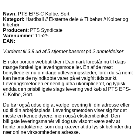
Navn:
PTS EPS-C Kolbe, Sort
Kategori:
Hardball // Eksterne dele & Tilbehør // Kolber og
tilbehør
Producent:
PTS Syndicate
Varenummer:
11525
EAN:
Vurderet til
3.9
ud af 5 stjerner baseret på
2
anmeldelser
En stor portion webbutikker i Danmark foreslår nu til dags
mange forskellige leveringsmodeller. En af de mest
benyttede er nu om dage udleveringssteder, fordi du så nemt
kan hente de nyindkøbte varer på et valgfrit tidspunkt.
Leveringsmetoden er nemlig ultra ukompliceret, og typisk
endda den prisbilligste slags levering ved køb af PTS EPS-
C Kolbe, Sort.
Du bør også udse dig at vælge levering til din adresse eller
ud til din arbejdsplads. Leveringsmetoden viser sig for det
meste en kende dyrere, men også ekstremt enkel. Den
billigste leveringsmanér vil dog utvivlsomt være selv at
hente produkterne, som dog kræver at du fysisk befinder dig
nær online virksomhedens adresse.