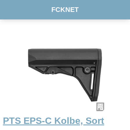
FCKNET
PTS EPS-C Kolbe, Sort