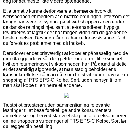
dog for det meste ikke videre spændende.
Et alternativ kunne derfor være at bemærke hvorvidt
webshoppen er medlem af e-mærke ordningen, eftersom det
længe har været et sympol på at webshoppen anerkender
de danske retningslinjer, samt at e-forhandleren hyppigt
revurderes af fagfolk der har megen viden om de gældende
bestemmelser. Desuden får du chance for assistance, ifald
du forvoldes problemer med dit indkøb.
Derudover er det prisværdigt at køber er påpasselig med de
grundlæggende vilkår der gælder for ordren, til eksempel
hvilken returneringsret virksomheden har. På grund af dette
er det samtidig afgørende, at man stadig beholder ens
købsbekræftelse, så man når som helst vil kunne påvise sin
shopping af PTS EPS-C Kolbe, Sort, uden hensyn til om
man skal købe til en herre eller dame.
Trustpilot præsterer uden sammenligning relevante
løsninger til at bese forskellige andre konsumenters
anmeldelser og herved slår vi et slag for, at du eksaminerer
online shoppens vurderinger af PTS EPS-C Kolbe, Sort før
du lægger din bestilling.