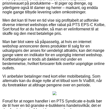
prisniveauet på produkterne – til piger og drenge, og
yderligere også til damer og herrer – markant, og endda
nogle gange tilbyde levering uden omkostninger.
Men det kan til hver en tid vise sig profitabelt at udforske
diverse internet webshops efter rabat på PTS EPS-C Kolbe,
Sort forud for at du handler, så man er velinformeret til at
skaffe sig den mest betalelige pris.
Man bør blot være så påpasselig, at hvis en internet
webshop annoncerer deres produkter til salg for en
udsalgspris der anses for uendeligt attraktiv, kan det mange
gange være en indikator for en uoprigtig internet webshop.
Kortbetalinger er trods alt dækket ind under en
bestemmelse, hvilket forsvarer folk overfor uoprigtige online
outlets.
Vi anbefaler betalinger med kort eller mobilbetaling. Som
alternativ kan du drage nytte af et tilbud som fx ViaBill, når
du foretrækker at afdrage pengene over en periode.
Forud for at nogen handler i en PTS Syndicate e-butik bør
de til hver en tid granske e-butikkens handelsvilkår, det er