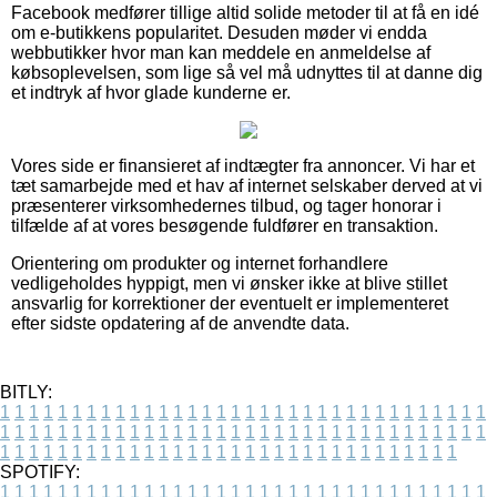
Facebook medfører tillige altid solide metoder til at få en idé
om e-butikkens popularitet. Desuden møder vi endda
webbutikker hvor man kan meddele en anmeldelse af
købsoplevelsen, som lige så vel må udnyttes til at danne dig
et indtryk af hvor glade kunderne er.
Vores side er finansieret af indtægter fra annoncer. Vi har et
tæt samarbejde med et hav af internet selskaber derved at vi
præsenterer virksomhedernes tilbud, og tager honorar i
tilfælde af at vores besøgende fuldfører en transaktion.
Orientering om produkter og internet forhandlere
vedligeholdes hyppigt, men vi ønsker ikke at blive stillet
ansvarlig for korrektioner der eventuelt er implementeret
efter sidste opdatering af de anvendte data.
BITLY:
1
1
1
1
1
1
1
1
1
1
1
1
1
1
1
1
1
1
1
1
1
1
1
1
1
1
1
1
1
1
1
1
1
1
1
1
1
1
1
1
1
1
1
1
1
1
1
1
1
1
1
1
1
1
1
1
1
1
1
1
1
1
1
1
1
1
1
1
1
1
1
1
1
1
1
1
1
1
1
1
1
1
1
1
1
1
1
1
1
1
1
1
1
1
1
1
1
1
1
1
SPOTIFY:
1
1
1
1
1
1
1
1
1
1
1
1
1
1
1
1
1
1
1
1
1
1
1
1
1
1
1
1
1
1
1
1
1
1