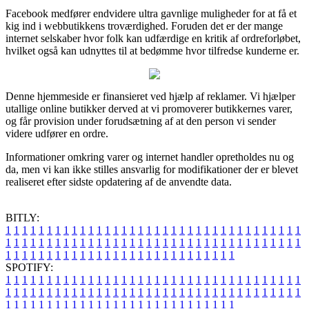
Facebook medfører endvidere ultra gavnlige muligheder for at få et
kig ind i webbutikkens troværdighed. Foruden det er der mange
internet selskaber hvor folk kan udfærdige en kritik af ordreforløbet,
hvilket også kan udnyttes til at bedømme hvor tilfredse kunderne er.
Denne hjemmeside er finansieret ved hjælp af reklamer. Vi hjælper
utallige online butikker derved at vi promoverer butikkernes varer,
og får provision under forudsætning af at den person vi sender
videre udfører en ordre.
Informationer omkring varer og internet handler opretholdes nu og
da, men vi kan ikke stilles ansvarlig for modifikationer der er blevet
realiseret efter sidste opdatering af de anvendte data.
BITLY:
1
1
1
1
1
1
1
1
1
1
1
1
1
1
1
1
1
1
1
1
1
1
1
1
1
1
1
1
1
1
1
1
1
1
1
1
1
1
1
1
1
1
1
1
1
1
1
1
1
1
1
1
1
1
1
1
1
1
1
1
1
1
1
1
1
1
1
1
1
1
1
1
1
1
1
1
1
1
1
1
1
1
1
1
1
1
1
1
1
1
1
1
1
1
1
1
1
1
1
1
SPOTIFY:
1
1
1
1
1
1
1
1
1
1
1
1
1
1
1
1
1
1
1
1
1
1
1
1
1
1
1
1
1
1
1
1
1
1
1
1
1
1
1
1
1
1
1
1
1
1
1
1
1
1
1
1
1
1
1
1
1
1
1
1
1
1
1
1
1
1
1
1
1
1
1
1
1
1
1
1
1
1
1
1
1
1
1
1
1
1
1
1
1
1
1
1
1
1
1
1
1
1
1
1