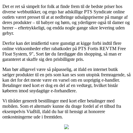
Det er ret så simpelt for folk at finde frem til de bedste priser hos
diverse webbutikker, og ergo har adskillige PTS Syndicate online
outlets været presset til at at nedbringe udsalgspriserne på mange af
deres produkter – til babyer og børn, og yderligere også til damer og
herrer – eftertrykkeligt, og endda nogle gange sikre levering uden
gebyr.
Derfor kan det imidlertid være gunstigt at kigge forbi indtil flere
online virksomheder efter rabatkoder på PTS Fortis REVTM Free
Float System, 9", Sort før du færdiggør din shopping, så man er
garanteret at skaffe sig den prisbilligste pris.
Man bør alligevel være så påpasselig, at ifald en internet butik
sælger produkter til en pris som kan ses som utopisk fremragende, så
kan det for det meste være en varsel om en uoprigtig e-handler.
Betalinger med kort er dog en del af en vedtægt, hvilket bistår
køberen imod snydagtige e-forhandlere.
Vi tilråder generelt bestillinger med kort eller betalinger med
mobilen. Som et alternativ kunne du drage fordel af et tilbud fra
eksempelvis ViaBill, ifald du har til hensigt at honorere
omkostningerne ude i fremtiden.