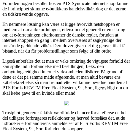
Forinden nogen bestiller hos en PTS Syndicate internet shop kunne
de i princippet skimme e-butikkens handelsvilkår, dog er det gerne
en tidskrævende opgave.
En nemmere løsning kan være at kigge hvorvidt netshoppen er
medlem af e-mærke ordningen, eftersom det generelt er en sikring
om at e-forretningen efterkommer de danske regler, foruden at
internet shoppen en gang i mellem overværes af sagkyndige der
forstår de gældende vilkår. Derudover giver det dig genvej til at få
bistand, når du får problemstillinger som følge af din ordre.
Ligeså anbefales det at man er vaks omkring de vigtigste forhold der
kan spille ind i forbindelse med bestillingen, f.eks. den
ombytningsrettighed internet virksomheden tilsikrer. På grund af
dette er det på samme måde afgørende, at man altid bevarer ens
købsbekræftelse, så man fremadrettet vil kunne bevidne handlen af
PTS Fortis REVTM Free Float System, 9", Sort, ligegyldigt om du
skal købe gave til en kvinde eller mand.
Trustpilot genererer faktisk værdifulde chancer for at efterse en hel
del tidligere forbrugeres reflektioner og herved foreslåes det, at du
udforsker e-forhandlerens anmeldelser af PTS Fortis REVTM Free
Float System, 9", Sort forinden du shopper.