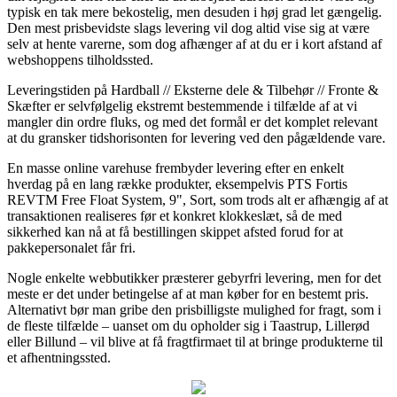
typisk en tak mere bekostelig, men desuden i høj grad let gængelig.
Den mest prisbevidste slags levering vil dog altid vise sig at være
selv at hente varerne, som dog afhænger af at du er i kort afstand af
webshoppens tilholdssted.
Leveringstiden på Hardball // Eksterne dele & Tilbehør // Fronte &
Skæfter er selvfølgelig ekstremt bestemmende i tilfælde af at vi
mangler din ordre fluks, og med det formål er det komplet relevant
at du gransker tidshorisonten for levering ved den pågældende vare.
En masse online varehuse frembyder levering efter en enkelt
hverdag på en lang række produkter, eksempelvis PTS Fortis
REVTM Free Float System, 9", Sort, som trods alt er afhængig af at
transaktionen realiseres før et konkret klokkeslæt, så de med
sikkerhed kan nå at få bestillingen skippet afsted forud for at
pakkepersonalet får fri.
Nogle enkelte webbutikker præsterer gebyrfri levering, men for det
meste er det under betingelse af at man køber for en bestemt pris.
Alternativt bør man gribe den prisbilligste mulighed for fragt, som i
de fleste tilfælde – uanset om du opholder sig i Taastrup, Lillerød
eller Billund – vil blive at få fragtfirmaet til at bringe produkterne til
et afhentningssted.