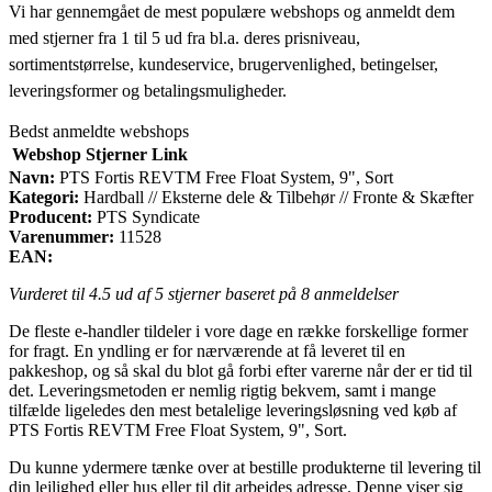
Vi har gennemgået de mest populære webshops og anmeldt dem
med stjerner fra 1 til 5 ud fra bl.a. deres prisniveau,
sortimentstørrelse, kundeservice, brugervenlighed, betingelser,
leveringsformer og betalingsmuligheder.
Bedst anmeldte webshops
Webshop
Stjerner
Link
Navn:
PTS Fortis REVTM Free Float System, 9", Sort
Kategori:
Hardball // Eksterne dele & Tilbehør // Fronte & Skæfter
Producent:
PTS Syndicate
Varenummer:
11528
EAN:
Vurderet til
4.5
ud af 5 stjerner baseret på
8
anmeldelser
De fleste e-handler tildeler i vore dage en række forskellige former
for fragt. En yndling er for nærværende at få leveret til en
pakkeshop, og så skal du blot gå forbi efter varerne når der er tid til
det. Leveringsmetoden er nemlig rigtig bekvem, samt i mange
tilfælde ligeledes den mest betalelige leveringsløsning ved køb af
PTS Fortis REVTM Free Float System, 9", Sort.
Du kunne ydermere tænke over at bestille produkterne til levering til
din lejlighed eller hus eller til dit arbejdes adresse. Denne viser sig