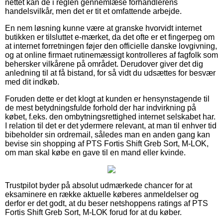
nettet kan de i reglen gennemlæse forhandlerens
handelsvilkår, men det er tit et omfattende arbejde.
En nem løsning kunne være at granske hvorvidt internet
butikken er tilsluttet e-mærket, da det ofte er et fingerpeg om
at internet forretningen føjer den officielle danske lovgivning,
og at online firmaet rutinemæssigt kontrolleres af fagfolk som
behersker vilkårene på området. Derudover giver det dig
anledning til at få bistand, for så vidt du udsættes for besvær
med dit indkøb.
Foruden dette er det klogt at kunden er hensynstagende til
de mest betydningsfulde forhold der har indvirkning på
købet, f.eks. den ombytningsrettighed internet selskabet har.
I relation til det er det ydermere relevant, at man til enhver tid
bibeholder sin ordremail, således man en anden gang kan
bevise sin shopping af PTS Fortis Shift Greb Sort, M-LOK,
om man skal købe en gave til en mand eller kvinde.
Trustpilot byder på absolut udmærkede chancer for at
eksaminere en række aktuelle køberes anmeldelser og
derfor er det godt, at du beser netshoppens ratings af PTS
Fortis Shift Greb Sort, M-LOK forud for at du køber.