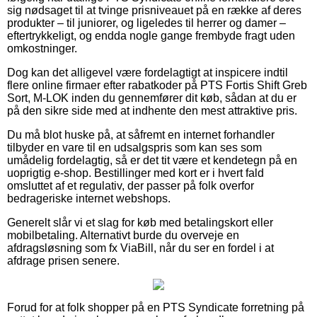
sig nødsaget til at tvinge prisniveauet på en række af deres
produkter – til juniorer, og ligeledes til herrer og damer –
eftertrykkeligt, og endda nogle gange frembyde fragt uden
omkostninger.
Dog kan det alligevel være fordelagtigt at inspicere indtil
flere online firmaer efter rabatkoder på PTS Fortis Shift Greb
Sort, M-LOK inden du gennemfører dit køb, sådan at du er
på den sikre side med at indhente den mest attraktive pris.
Du må blot huske på, at såfremt en internet forhandler
tilbyder en vare til en udsalgspris som kan ses som
umådelig fordelagtig, så er det tit være et kendetegn på en
uoprigtig e-shop. Bestillinger med kort er i hvert fald
omsluttet af et regulativ, der passer på folk overfor
bedrageriske internet webshops.
Generelt slår vi et slag for køb med betalingskort eller
mobilbetaling. Alternativt burde du overveje en
afdragsløsning som fx ViaBill, når du ser en fordel i at
afdrage prisen senere.
Forud for at folk shopper på en PTS Syndicate forretning på