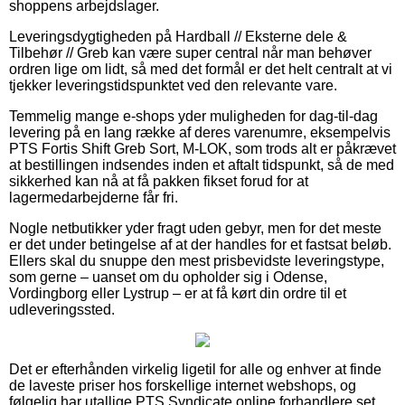
shoppens arbejdslager.
Leveringsdygtigheden på Hardball // Eksterne dele &
Tilbehør // Greb kan være super central når man behøver
ordren lige om lidt, så med det formål er det helt centralt at vi
tjekker leveringstidspunktet ved den relevante vare.
Temmelig mange e-shops yder muligheden for dag-til-dag
levering på en lang række af deres varenumre, eksempelvis
PTS Fortis Shift Greb Sort, M-LOK, som trods alt er påkrævet
at bestillingen indsendes inden et aftalt tidspunkt, så de med
sikkerhed kan nå at få pakken fikset forud for at
lagermedarbejderne får fri.
Nogle netbutikker yder fragt uden gebyr, men for det meste
er det under betingelse af at der handles for et fastsat beløb.
Ellers skal du snuppe den mest prisbevidste leveringstype,
som gerne – uanset om du opholder sig i Odense,
Vordingborg eller Lystrup – er at få kørt din ordre til et
udleveringssted.
Det er efterhånden virkelig ligetil for alle og enhver at finde
de laveste priser hos forskellige internet webshops, og
følgelig har utallige PTS Syndicate online forhandlere set