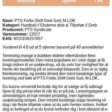
Webshop
Stjerner
Link
Navn:
PTS Fortis Shift Greb Sort, M-LOK
Kategori:
Hardball // Eksterne dele & Tilbehør // Greb
Producent:
PTS Syndicate
Varenummer:
12017
EAN:
9010109257657
Vurderet til
4.8
ud af 5 stjerner baseret på
40
anmeldelser
Temmelig mange e-butikker tildeler efterhånden flere
leveringsmodeller. Den mest populære er i vore dage at få
bragt ordren til en pakkeshop, så du selv har mulighed for at
hente din bestilling på et selvvalgt tidspunkt. Den er jo rigtig
fremkommelig, og endda tilmed den mest betalelige type af
levering ved køb af PTS Fortis Shift Greb Sort, M-LOK.
Du kunne omvendt beslutte dig for at vælge at få udbragt
hjem til dig privat eller til når du er på job. Leveringstypen er
almindeligvis et hak mindre prisbillig, men ligeledes
usædvanlig simpel. Den mindst kostelige slags levering vil
dog i de fleste tilfælde være at du selv henter ordren, hvilket
dog er betinget af at du fysisk befinder dig i kort afstand af e-