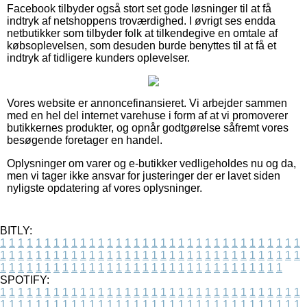
Facebook tilbyder også stort set gode løsninger til at få
indtryk af netshoppens troværdighed. I øvrigt ses endda
netbutikker som tilbyder folk at tilkendegive en omtale af
købsoplevelsen, som desuden burde benyttes til at få et
indtryk af tidligere kunders oplevelser.
Vores website er annoncefinansieret. Vi arbejder sammen
med en hel del internet varehuse i form af at vi promoverer
butikkernes produkter, og opnår godtgørelse såfremt vores
besøgende foretager en handel.
Oplysninger om varer og e-butikker vedligeholdes nu og da,
men vi tager ikke ansvar for justeringer der er lavet siden
nyligste opdatering af vores oplysninger.
BITLY:
1
1
1
1
1
1
1
1
1
1
1
1
1
1
1
1
1
1
1
1
1
1
1
1
1
1
1
1
1
1
1
1
1
1
1
1
1
1
1
1
1
1
1
1
1
1
1
1
1
1
1
1
1
1
1
1
1
1
1
1
1
1
1
1
1
1
1
1
1
1
1
1
1
1
1
1
1
1
1
1
1
1
1
1
1
1
1
1
1
1
1
1
1
1
1
1
1
1
1
1
SPOTIFY:
1
1
1
1
1
1
1
1
1
1
1
1
1
1
1
1
1
1
1
1
1
1
1
1
1
1
1
1
1
1
1
1
1
1
1
1
1
1
1
1
1
1
1
1
1
1
1
1
1
1
1
1
1
1
1
1
1
1
1
1
1
1
1
1
1
1
1
1