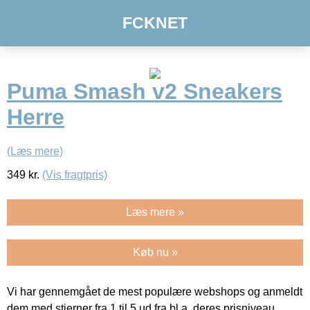
FCKNET
Puma Smash v2 Sneakers
Herre
(Læs mere)
349
kr.
(Vis fragtpris)
Læs mere »
Køb nu »
Vi har gennemgået de mest populære webshops og anmeldt
dem med stjerner fra 1 til 5 ud fra bl.a. deres prisniveau,