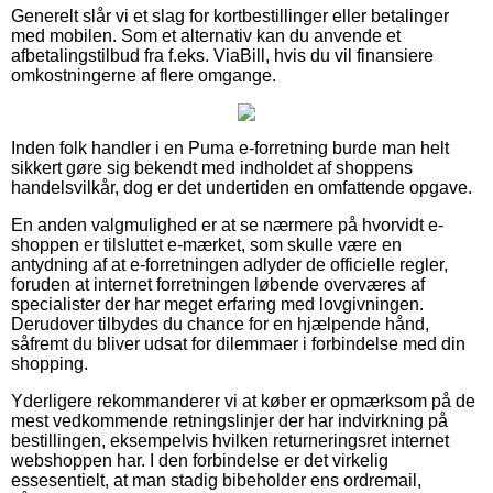
Generelt slår vi et slag for kortbestillinger eller betalinger
med mobilen. Som et alternativ kan du anvende et
afbetalingstilbud fra f.eks. ViaBill, hvis du vil finansiere
omkostningerne af flere omgange.
Inden folk handler i en Puma e-forretning burde man helt
sikkert gøre sig bekendt med indholdet af shoppens
handelsvilkår, dog er det undertiden en omfattende opgave.
En anden valgmulighed er at se nærmere på hvorvidt e-
shoppen er tilsluttet e-mærket, som skulle være en
antydning af at e-forretningen adlyder de officielle regler,
foruden at internet forretningen løbende overværes af
specialister der har meget erfaring med lovgivningen.
Derudover tilbydes du chance for en hjælpende hånd,
såfremt du bliver udsat for dilemmaer i forbindelse med din
shopping.
Yderligere rekommanderer vi at køber er opmærksom på de
mest vedkommende retningslinjer der har indvirkning på
bestillingen, eksempelvis hvilken returneringsret internet
webshoppen har. I den forbindelse er det virkelig
essesentielt, at man stadig bibeholder ens ordremail,