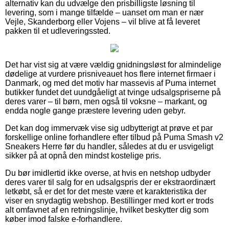
alternativ kan du udvælge den prisbilligste løsning til
levering, som i mange tilfælde – uanset om man er nær
Vejle, Skanderborg eller Vojens – vil blive at få leveret
pakken til et udleveringssted.
Det har vist sig at være vældig gnidningsløst for almindelige
dødelige at vurdere prisniveauet hos flere internet firmaer i
Danmark, og med det motiv har massevis af Puma internet
butikker fundet det uundgåeligt at tvinge udsalgspriserne på
deres varer – til børn, men også til voksne – markant, og
endda nogle gange præstere levering uden gebyr.
Det kan dog immervæk vise sig udbytterigt at prøve et par
forskellige online forhandlere efter tilbud på Puma Smash v2
Sneakers Herre før du handler, således at du er usvigeligt
sikker på at opnå den mindst kostelige pris.
Du bør imidlertid ikke overse, at hvis en netshop udbyder
deres varer til salg for en udsalgspris der er ekstraordinært
letkøbt, så er det for det meste være et karakteristika der
viser en snydagtig webshop. Bestillinger med kort er trods
alt omfavnet af en retningslinje, hvilket beskytter dig som
køber imod falske e-forhandlere.