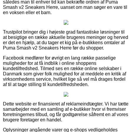
således man til enhver tid kan bekræfte ordren af Puma
Smash v2 Sneakers Herre, uanset om man søger en vare til
en voksen eller et barn.
Trustpilot bringer dig i højeste grad fantastiske løsninger til
at besigtige en række aktuelle brugeres meninger og herved
er det en hjælp, at du tager et kig på e-butikkens omtaler af
Puma Smash v2 Sneakers Herre før du shopper.
Facebook medfører for øvrigt en lang række passelige
muligheder for at få indblik i online shoppens
kundetilfredshed. Tilmed ses en række online selskaber i
Danmark som giver folk mulighed for at meddele en kritik af
virksomhedens service, hvilket lige så vel må drages fordel
af til at tage stilling til kundetilfredsheden.
Dette website er finansieret af reklameindtægter. Vi har tætte
samarbejder med en samling af e-butikker hvor vi fremviser
forretningernes tilbud, og får godtgørelse såfremt en af vores
brugere foretager en handel.
Oplysninger angående varer og e-shops vedligeholdes