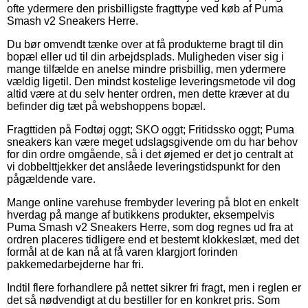
ofte ydermere den prisbilligste fragttype ved køb af Puma
Smash v2 Sneakers Herre.
Du bør omvendt tænke over at få produkterne bragt til din
bopæl eller ud til din arbejdsplads. Muligheden viser sig i
mange tilfælde en anelse mindre prisbillig, men ydermere
vældig ligetil. Den mindst kostelige leveringsmetode vil dog
altid være at du selv henter ordren, men dette kræver at du
befinder dig tæt på webshoppens bopæl.
Fragttiden på Fodtøj oggt; SKO oggt; Fritidssko oggt; Puma
sneakers kan være meget udslagsgivende om du har behov
for din ordre omgående, så i det øjemed er det jo centralt at
vi dobbelttjekker det anslåede leveringstidspunkt for den
pågældende vare.
Mange online varehuse frembyder levering på blot en enkelt
hverdag på mange af butikkens produkter, eksempelvis
Puma Smash v2 Sneakers Herre, som dog regnes ud fra at
ordren placeres tidligere end et bestemt klokkeslæt, med det
formål at de kan nå at få varen klargjort forinden
pakkemedarbejderne har fri.
Indtil flere forhandlere på nettet sikrer fri fragt, men i reglen er
det så nødvendigt at du bestiller for en konkret pris. Som