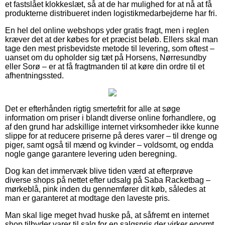
et fastslået klokkeslæt, så at de har mulighed for at nå at få
produkterne distribueret inden logistikmedarbejderne har fri.
En hel del online webshops yder gratis fragt, men i reglen
kræver det at der købes for et præcist beløb. Ellers skal man
tage den mest prisbevidste metode til levering, som oftest –
uanset om du opholder sig tæt på Horsens, Nørresundby
eller Sorø – er at få fragtmanden til at køre din ordre til et
afhentningssted.
Det er efterhånden rigtig smertefrit for alle at søge
information om priser i blandt diverse online forhandlere, og
af den grund har adskillige internet virksomheder ikke kunne
slippe for at reducere priserne på deres varer – til drenge og
piger, samt også til mænd og kvinder – voldsomt, og endda
nogle gange garantere levering uden beregning.
Dog kan det immervæk blive tiden værd at efterprøve
diverse shops på nettet efter udsalg på Saba Racketbag –
mørkeblå, pink inden du gennemfører dit køb, således at
man er garanteret at modtage den laveste pris.
Man skal lige meget hvad huske på, at såfremt en internet
shop tilbyder varer til salg for en salgspris der virker enormt