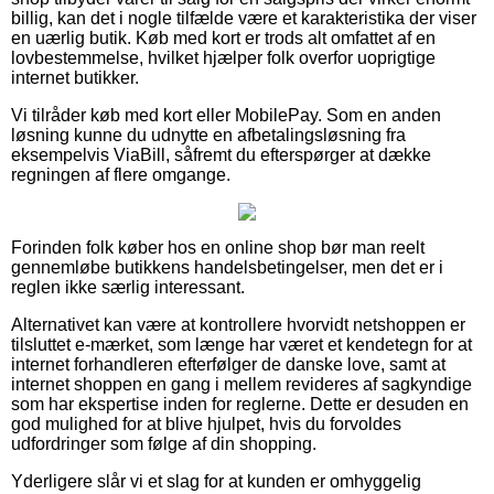
billig, kan det i nogle tilfælde være et karakteristika der viser
en uærlig butik. Køb med kort er trods alt omfattet af en
lovbestemmelse, hvilket hjælper folk overfor uoprigtige
internet butikker.
Vi tilråder køb med kort eller MobilePay. Som en anden
løsning kunne du udnytte en afbetalingsløsning fra
eksempelvis ViaBill, såfremt du efterspørger at dække
regningen af flere omgange.
Forinden folk køber hos en online shop bør man reelt
gennemløbe butikkens handelsbetingelser, men det er i
reglen ikke særlig interessant.
Alternativet kan være at kontrollere hvorvidt netshoppen er
tilsluttet e-mærket, som længe har været et kendetegn for at
internet forhandleren efterfølger de danske love, samt at
internet shoppen en gang i mellem revideres af sagkyndige
som har ekspertise inden for reglerne. Dette er desuden en
god mulighed for at blive hjulpet, hvis du forvoldes
udfordringer som følge af din shopping.
Yderligere slår vi et slag for at kunden er omhyggelig