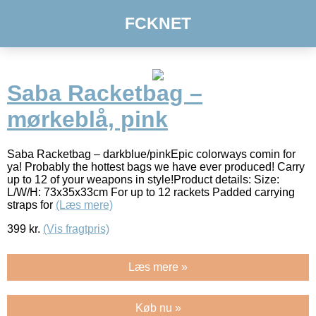
FCKNET
Saba Racketbag –
mørkeblå, pink
Saba Racketbag – darkblue/pinkEpic colorways comin for
ya! Probably the hottest bags we have ever produced! Carry
up to 12 of your weapons in style!Product details: Size:
L/W/H: 73x35x33cm For up to 12 rackets Padded carrying
straps for
(Læs mere)
399
kr.
(Vis fragtpris)
Læs mere »
Køb nu »