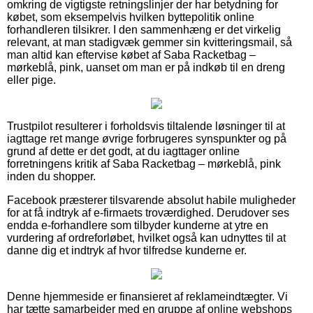
omkring de vigtigste retningslinjer der har betydning for
købet, som eksempelvis hvilken byttepolitik online
forhandleren tilsikrer. I den sammenhæng er det virkelig
relevant, at man stadigvæk gemmer sin kvitteringsmail, så
man altid kan eftervise købet af Saba Racketbag –
mørkeblå, pink, uanset om man er på indkøb til en dreng
eller pige.
Trustpilot resulterer i forholdsvis tiltalende løsninger til at
iagttage ret mange øvrige forbrugeres synspunkter og på
grund af dette er det godt, at du iagttager online
forretningens kritik af Saba Racketbag – mørkeblå, pink
inden du shopper.
Facebook præsterer tilsvarende absolut habile muligheder
for at få indtryk af e-firmaets troværdighed. Derudover ses
endda e-forhandlere som tilbyder kunderne at ytre en
vurdering af ordreforløbet, hvilket også kan udnyttes til at
danne dig et indtryk af hvor tilfredse kunderne er.
Denne hjemmeside er finansieret af reklameindtægter. Vi
har tætte samarbejder med en gruppe af online webshops