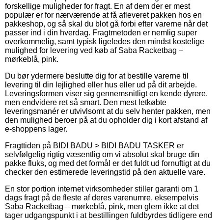
forskellige muligheder for fragt. En af dem der er mest
populær er for nærværende at få afleveret pakken hos en
pakkeshop, og så skal du blot gå forbi efter varerne når det
passer ind i din hverdag. Fragtmetoden er nemlig super
overkommelig, samt typisk ligeledes den mindst kostelige
mulighed for levering ved køb af Saba Racketbag –
mørkeblå, pink.
Du bør ydermere beslutte dig for at bestille varerne til
levering til din lejlighed eller hus eller ud på dit arbejde.
Leveringsformen viser sig gennemsnitligt en kende dyrere,
men endvidere ret så smart. Den mest letkøbte
leveringsmanér er utvivlsomt at du selv henter pakken, men
den mulighed beroer på at du opholder dig i kort afstand af
e-shoppens lager.
Fragttiden på BIDI BADU > BIDI BADU TASKER er
selvfølgelig rigtig væsentlig om vi absolut skal bruge din
pakke fluks, og med det formål er det fuldt ud fornuftigt at du
checker den estimerede leveringstid på den aktuelle vare.
En stor portion internet virksomheder stiller garanti om 1
dags fragt på de fleste af deres varenumre, eksempelvis
Saba Racketbag – mørkeblå, pink, men glem ikke at det
tager udgangspunkt i at bestillingen fuldbyrdes tidligere end