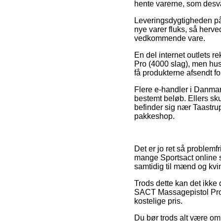
hente varerne, som desvæ
Leveringsdygtigheden på 
nye varer fluks, så herve
vedkommende vare.
En del internet outlets 
Pro (4000 slag), men husk
få produkterne afsendt 
Flere e-handler i Danmark
bestemt beløb. Ellers skul
befinder sig nær Taastrup
pakkeshop.
Det er jo ret så problemf
mange Sportsact online sh
samtidig til mænd og kvi
Trods dette kan det ikke 
SACT Massagepistol Pro (
kostelige pris.
Du bør trods alt være omh