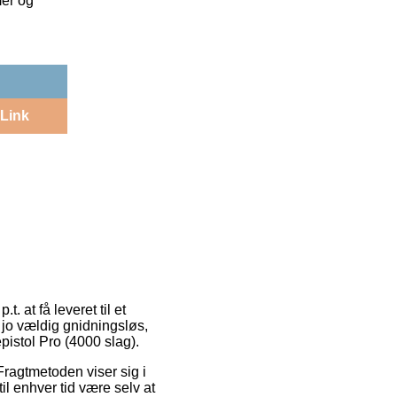
mer og
Link
. at få leveret til et
 jo vældig gnidningsløs,
istol Pro (4000 slag).
 Fragtmetoden viser sig i
il enhver tid være selv at