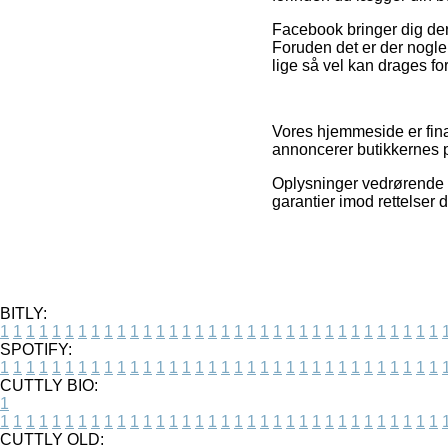
Facebook bringer dig derud
Foruden det er der nogle
lige så vel kan drages for
Vores hjemmeside er fina
annoncerer butikkernes pr
Oplysninger vedrørende va
garantier imod rettelser 
BITLY:
1
1
1
1
1
1
1
1
1
1
1
1
1
1
1
1
1
1
1
1
1
1
1
1
1
1
1
1
1
1
1
1
1
1
SPOTIFY:
1
1
1
1
1
1
1
1
1
1
1
1
1
1
1
1
1
1
1
1
1
1
1
1
1
1
1
1
1
1
1
1
1
1
CUTTLY BIO:
1
1
1
1
1
1
1
1
1
1
1
1
1
1
1
1
1
1
1
1
1
1
1
1
1
1
1
1
1
1
1
1
1
1
1
CUTTLY OLD: