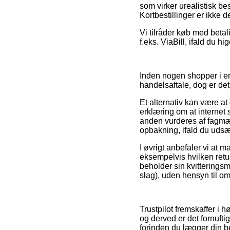
som virker urealistisk be
Kortbestillinger er ikke 
Vi tilråder køb med beta
f.eks. ViaBill, ifald du h
Inden nogen shopper i en
handelsaftale, dog er det
Et alternativ kan være 
erklæring om at internet s
anden vurderes af fagmæ
opbakning, ifald du udsæt
I øvrigt anbefaler vi at 
eksempelvis hvilken retur
beholder sin kvitterings
slag), uden hensyn til o
Trustpilot fremskaffer i
og derved er det fornuft
forinden du lægger din be