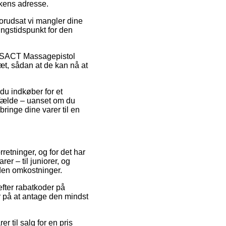
kkens adresse.
orudsat vi mangler dine
ingstidspunkt for den
is SACT Massagepistol
læt, sådan at de kan nå at
du indkøber for et
tilfælde – uanset om du
ringe dine varer til en
retninger, og for det har
er – til juniorer, og
uden omkostninger.
 efter rabatkoder på
r på at antage den mindst
 til salg for en pris