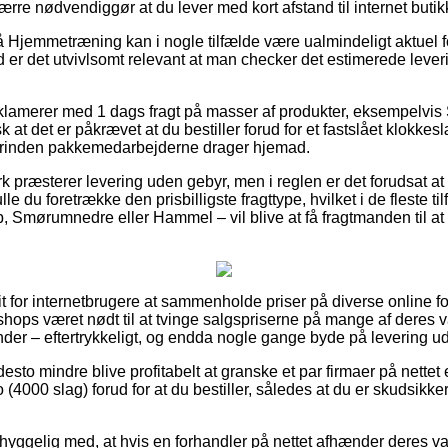
rre nødvendiggør at du lever med kort afstand til internet buti
Hjemmetræning kan i nogle tilfælde være ualmindeligt aktuel f
d er det utvivlsomt relevant at man checker det estimerede lever
reklamerer med 1 dags fragt på masser af produkter, eksempelv
 at det er påkrævet at du bestiller forud for et fastslået klokkes
forinden pakkemedarbejderne drager hjemad.
 præsterer levering uden gebyr, men i reglen er det forudsat at 
le du foretrække den prisbilligste fragttype, hvilket i de fleste 
, Smørumnedre eller Hammel – vil blive at få fragtmanden til at b
rit for internetbrugere at sammenholde priser på diverse online for
ops været nødt til at tvinge salgspriserne på mange af deres var
nder – eftertrykkeligt, og endda nogle gange byde på levering 
desto mindre blive profitabelt at granske et par firmaer på nettet
4000 slag) forud for at du bestiller, således at du er skudsikke
yggelig med, at hvis en forhandler på nettet afhænder deres varer