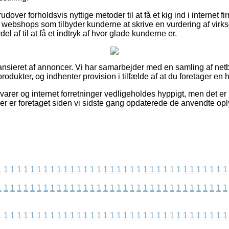
over forholdsvis nyttige metoder til at få et kig ind i internet f
 webshops som tilbyder kunderne at skrive en vurdering af vir
del af til at få et indtryk af hvor glade kunderne er.
nsieret af annoncer. Vi har samarbejder med en samling af netbu
odukter, og indhenter provision i tilfælde af at du foretager en 
rer og internet forretninger vedligeholdes hyppigt, men det er u
der er foretaget siden vi sidste gang opdaterede de anvendte opl
1
1
1
1
1
1
1
1
1
1
1
1
1
1
1
1
1
1
1
1
1
1
1
1
1
1
1
1
1
1
1
1
1
1
1
1
1
1
1
1
1
1
1
1
1
1
1
1
1
1
1
1
1
1
1
1
1
1
1
1
1
1
1
1
1
1
1
1
1
1
1
1
1
1
1
1
1
1
1
1
1
1
1
1
1
1
1
1
1
1
1
1
1
1
1
1
1
1
1
1
1
1
1
1
1