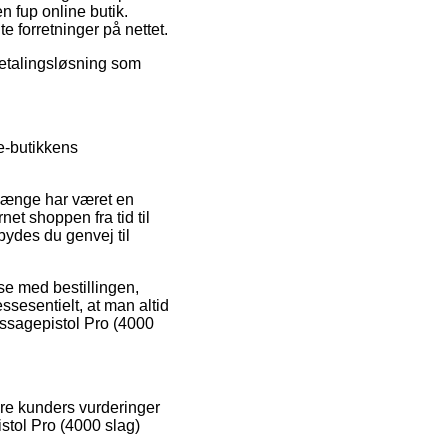
n fup online butik.
e forretninger på nettet.
betalingsløsning som
e-butikkens
 længe har været en
net shoppen fra tid til
ydes du genvej til
lse med bestillingen,
ssesentielt, at man altid
assagepistol Pro (4000
dre kunders vurderinger
stol Pro (4000 slag)