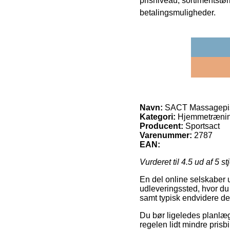
prisniveau, sortimentstø
betalingsmuligheder.
Navn:
SACT Massagepist
Kategori:
Hjemmetræni
Producent:
Sportsact
Varenummer:
2787
EAN:
Vurderet til
4.5
ud af 5 st
En del online selskaber ud
udleveringssted, hvor du
samt typisk endvidere de
Du bør ligeledes planlægge
regelen lidt mindre prisb