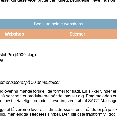
rrelse, kundeservice, brugervenlighed, betingelser, leveringsfor
Bedst anmeldte webshops
Webshop
Stjerner
ol Pro (4000 slag)
ng
jerner baseret på
50
anmeldelser
lover nu mange forskellige former for fragt. En sikker vinder er p.t
 så selv henter produkterne når det passer dig. Fragtmetoden er
n mest betalelige metode til levering ved køb af SACT Massagep
 at få varerne leveret til din adresse eller til når du er på job.
illig, men endda særdeles simpel. Den billigste fragtform vil dog t