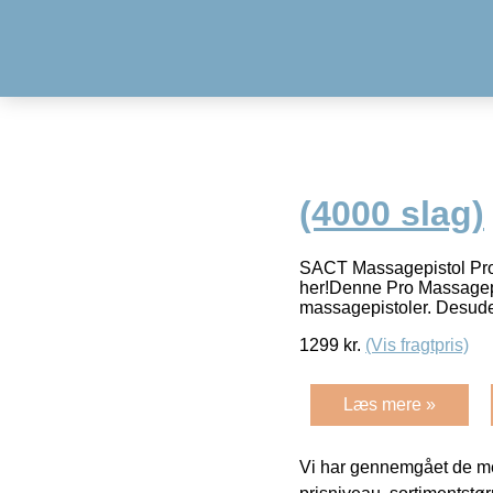
(4000 slag)
SACT Massagepistol Pro (
her!Denne Pro Massagepis
massagepistoler. Desud
1299
kr.
(Vis fragtpris)
Læs mere »
Vi har gennemgået de mes