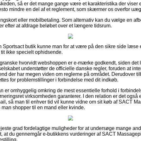
skeden, så er det mange gange være et karakteristika der viser e
desto mindre en del af et reglement, som skærmer os overfor uægt
lingskort eller mobilbetaling. Som alternativ kan du vælge en af
iger efter at afdrage beløbet over et længere tidsrum.
 Sportsact butik kunne man for at være på den sikre side læse 
 tit ikke specielt ophidsende.
at granske hvorvidt webshoppen er e-mærke godkendt, siden det
elskabet understøtter de officielle danske regler, foruden at inter
nd der har megen viden om reglerne på området. Derudover tilb
tes for problemstillinger i forbindelse med dit indkøb.
man er omhyggelig omkring de mest essentielle forhold i forbinde
neringsret virksomheden garanterer. I den relation er det også e
mail, så man til enhver tid vil kunne vidne om sit køb af SACT M
m man shopper til en mand eller kvinde.
 højeste grad fordelagtige muligheder for at undersøge mange an
igt, at du gennemgår e-butikkens vurderinger af SACT Massagepi
stilling.