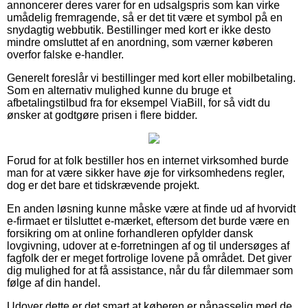
annoncerer deres varer for en udsalgspris som kan virke
umådelig fremragende, så er det tit være et symbol på en
snydagtig webbutik. Bestillinger med kort er ikke desto
mindre omsluttet af en anordning, som værner køberen
overfor falske e-handler.
Generelt foreslår vi bestillinger med kort eller mobilbetaling.
Som en alternativ mulighed kunne du bruge et
afbetalingstilbud fra for eksempel ViaBill, for så vidt du
ønsker at godtgøre prisen i flere bidder.
Forud for at folk bestiller hos en internet virksomhed burde
man for at være sikker have øje for virksomhedens regler,
dog er det bare et tidskrævende projekt.
En anden løsning kunne måske være at finde ud af hvorvidt
e-firmaet er tilsluttet e-mærket, eftersom det burde være en
forsikring om at online forhandleren opfylder dansk
lovgivning, udover at e-forretningen af og til undersøges af
fagfolk der er meget fortrolige lovene på området. Det giver
dig mulighed for at få assistance, når du får dilemmaer som
følge af din handel.
Udover dette er det smart at køberen er påpasselig med de