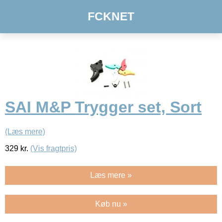
FCKNET
SAI M&P Trygger set, Sort
(Læs mere)
329
kr.
(Vis fragtpris)
Læs mere »
Køb nu »