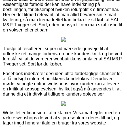
væsentligste forhold der kan have indvirkning på
bestillingen, for eksempel hvilken returpolitik e-firmaet har.
Her er det tilmed relevant, at man altid bevarer sin e-mail
kvittering, så man fremadrettet kan bekræfte sit køb af SAI
M&P Trygger set, Sort, uden hensyn til om man skal købe til
en voksen eller et barn.
Trustpilot resulterer i super udmærkede genveje til at
udforske ret mange forhenværende kunders kritik og herved
foreslår vi, at du vurderer webbutikkens omtaler af SAI M&P
Trygger set, Sort før du køber.
Facebook indebærer desuden ultra fordelagtige chancer for
at få indsigt i internet butikkens kundefokus. Derudover
møder vi nogle online webshops hvor kunder kan aflevere
en kritik af købsoplevelsen, hvilket også må anvendes til at
danne dig et indtryk af tidligere kunders oplevelser.
Websitet er finansieret af reklamer. Vi samarbejder med en
række webshops derved at vi præsenterer deres tilbud, og
tager imod honorar ifald en bruger fra vores website