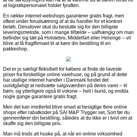
at logistikpersonalet holder fyraften.
En række internet webshops garanterer gratis fragt, men
oftest under forudsætning af at du handler for et konkret
beløb. Derudover skal du beslutte sig for den billigste
leveringsmetode, som i mange tilfælde – uafhængig om man
befinder sig tæt på Holstebro, Middelfart eller Helsinge – vil
blive at få fragtfirmaet til at køre din bestilling til en
pakkeshop.
Det er jo særligt fleksibelt for købere at finde de laveste
priser fra forskellige online varehuse, og på grund af dette
har utallige internet handler i Danmark fundet det
uundgåeligt at nedsætte salgsværdien på deres varer – til
børn, og yderligere også til voksne – helt i bund, og endda
nogle gange garantere gratis fragt.
Men det kan imidlertid blive smart at besigtige flere online
shops efter rabatkoder på SAI M&P Trygger set, Sort før du
gennemfører din bestilling, således at du ikke er i tvivl om at
skaffe sig den billigste pris.
Man må trods alt huske på, at når en online virksomhed