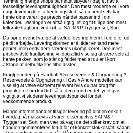
Temmelig mange shops på nettet tilbyder i dag et hav af
forskellige leveringsmuligheder. Den mest moderne er i vore
dage levering til et afhentningssted, så du nemt selv kan
hente dine varer lige præcis når det passer ind i din
kalender. Løsningen er altså rigtig let, og tit tillige den mest
letkøbte fragtform ved køb af SAI M&P Trygger set, Sort.
Du bør omvendt vælge at vælge levering hjem til dig eller ud
på dit arbejde. Leveringsformen er til tider en tand mere
pebret, men endvidere særdeles ukompliceret. Den mest
prisbevidste fragtløsning vil dog altid vise sig at være selv at
hente pakken, som jo står og falder med at du er i kort
afstand af netbutikkens tilholdssted.
Fragtperioden på Hardball // Reservedele & Opgradering //
Reservedele & Opgradering til Gas // Andre modeller kan
vise sig at være ekstremt relevant hvis du har brug for
produkterne om kort tid, så af den grund er det tydeligvis
vigtigt at vi studerer leveringstidspunktet for det
vedkommende produkt.
Mange internet handler tilsiger levering på blot en enkelt
hverdag på massevis af varer, eksempelvis SAI M&P
Trygger set, Sort, men vær på vagt da det stiller krav om at
handlen gemmenføres forud for et konkret klokkeslæt, sådan
at de sandsynligvis kan nå at få varerne ud af døren forud for