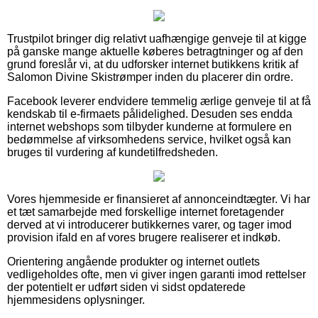
Trustpilot bringer dig relativt uafhængige genveje til at kigge
på ganske mange aktuelle køberes betragtninger og af den
grund foreslår vi, at du udforsker internet butikkens kritik af
Salomon Divine Skistrømper inden du placerer din ordre.
Facebook leverer endvidere temmelig ærlige genveje til at få
kendskab til e-firmaets pålidelighed. Desuden ses endda
internet webshops som tilbyder kunderne at formulere en
bedømmelse af virksomhedens service, hvilket også kan
bruges til vurdering af kundetilfredsheden.
Vores hjemmeside er finansieret af annonceindtægter. Vi har
et tæt samarbejde med forskellige internet foretagender
derved at vi introducerer butikkernes varer, og tager imod
provision ifald en af vores brugere realiserer et indkøb.
Orientering angående produkter og internet outlets
vedligeholdes ofte, men vi giver ingen garanti imod rettelser
der potentielt er udført siden vi sidst opdaterede
hjemmesidens oplysninger.