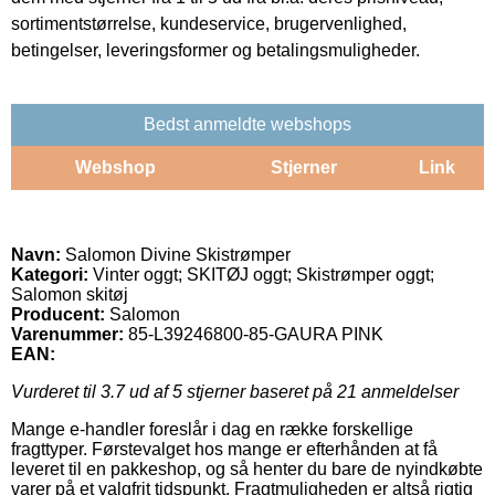
sortimentstørrelse, kundeservice, brugervenlighed,
betingelser, leveringsformer og betalingsmuligheder.
Bedst anmeldte webshops
Webshop
Stjerner
Link
Navn:
Salomon Divine Skistrømper
Kategori:
Vinter oggt; SKITØJ oggt; Skistrømper oggt;
Salomon skitøj
Producent:
Salomon
Varenummer:
85-L39246800-85-GAURA PINK
EAN:
Vurderet til
3.7
ud af 5 stjerner baseret på
21
anmeldelser
Mange e-handler foreslår i dag en række forskellige
fragttyper. Førstevalget hos mange er efterhånden at få
leveret til en pakkeshop, og så henter du bare de nyindkøbte
varer på et valgfrit tidspunkt. Fragtmuligheden er altså rigtig