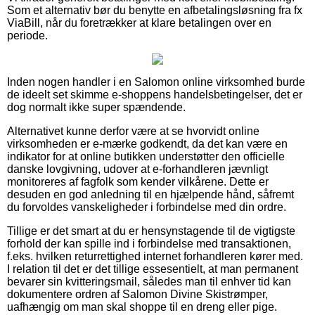
Som et alternativ bør du benytte en afbetalingsløsning fra fx
ViaBill, når du foretrækker at klare betalingen over en
periode.
Inden nogen handler i en Salomon online virksomhed burde
de ideelt set skimme e-shoppens handelsbetingelser, det er
dog normalt ikke super spændende.
Alternativet kunne derfor være at se hvorvidt online
virksomheden er e-mærke godkendt, da det kan være en
indikator for at online butikken understøtter den officielle
danske lovgivning, udover at e-forhandleren jævnligt
monitoreres af fagfolk som kender vilkårene. Dette er
desuden en god anledning til en hjælpende hånd, såfremt
du forvoldes vanskeligheder i forbindelse med din ordre.
Tillige er det smart at du er hensynstagende til de vigtigste
forhold der kan spille ind i forbindelse med transaktionen,
f.eks. hvilken returrettighed internet forhandleren kører med.
I relation til det er det tillige essesentielt, at man permanent
bevarer sin kvitteringsmail, således man til enhver tid kan
dokumentere ordren af Salomon Divine Skistrømper,
uafhængig om man skal shoppe til en dreng eller pige.