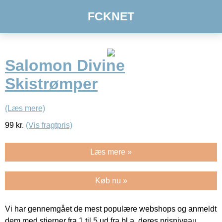
FCKNET
Salomon Divine
Skistrømper
(Læs mere)
99
kr.
(Vis fragtpris)
Læs mere »
Køb nu »
Vi har gennemgået de mest populære webshops og anmeldt
dem med stjerner fra 1 til 5 ud fra bl.a. deres prisniveau,