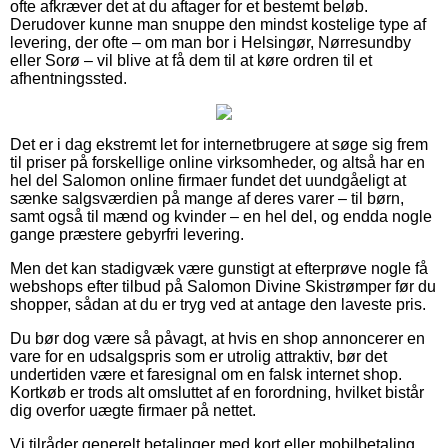
ofte afkræver det at du aftager for et bestemt beløb.
Derudover kunne man snuppe den mindst kostelige type af
levering, der ofte – om man bor i Helsingør, Nørresundby
eller Sorø – vil blive at få dem til at køre ordren til et
afhentningssted.
Det er i dag ekstremt let for internetbrugere at søge sig frem
til priser på forskellige online virksomheder, og altså har en
hel del Salomon online firmaer fundet det uundgåeligt at
sænke salgsværdien på mange af deres varer – til børn,
samt også til mænd og kvinder – en hel del, og endda nogle
gange præstere gebyrfri levering.
Men det kan stadigvæk være gunstigt at efterprøve nogle få
webshops efter tilbud på Salomon Divine Skistrømper før du
shopper, sådan at du er tryg ved at antage den laveste pris.
Du bør dog være så påvagt, at hvis en shop annoncerer en
vare for en udsalgspris som er utrolig attraktiv, bør det
undertiden være et faresignal om en falsk internet shop.
Kortkøb er trods alt omsluttet af en forordning, hvilket bistår
dig overfor uægte firmaer på nettet.
Vi tilråder generelt betalinger med kort eller mobilbetaling.