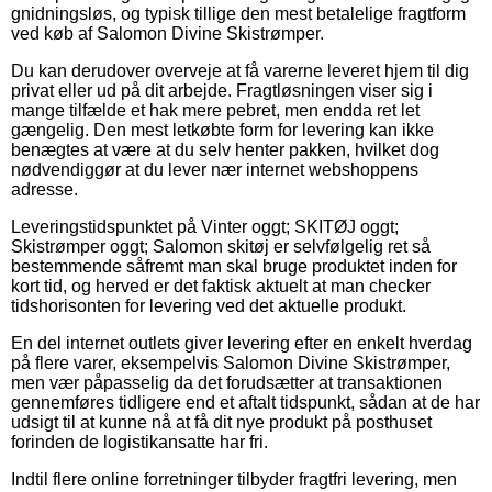
gnidningsløs, og typisk tillige den mest betalelige fragtform
ved køb af Salomon Divine Skistrømper.
Du kan derudover overveje at få varerne leveret hjem til dig
privat eller ud på dit arbejde. Fragtløsningen viser sig i
mange tilfælde et hak mere pebret, men endda ret let
gængelig. Den mest letkøbte form for levering kan ikke
benægtes at være at du selv henter pakken, hvilket dog
nødvendiggør at du lever nær internet webshoppens
adresse.
Leveringstidspunktet på Vinter oggt; SKITØJ oggt;
Skistrømper oggt; Salomon skitøj er selvfølgelig ret så
bestemmende såfremt man skal bruge produktet inden for
kort tid, og herved er det faktisk aktuelt at man checker
tidshorisonten for levering ved det aktuelle produkt.
En del internet outlets giver levering efter en enkelt hverdag
på flere varer, eksempelvis Salomon Divine Skistrømper,
men vær påpasselig da det forudsætter at transaktionen
gennemføres tidligere end et aftalt tidspunkt, sådan at de har
udsigt til at kunne nå at få dit nye produkt på posthuset
forinden de logistikansatte har fri.
Indtil flere online forretninger tilbyder fragtfri levering, men