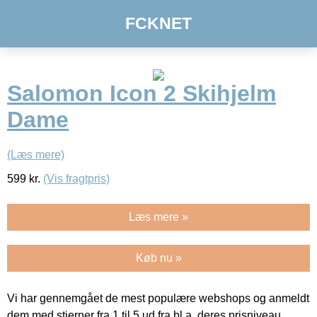
FCKNET
Salomon Icon 2 Skihjelm
Dame
(Læs mere)
599
kr.
(Vis fragtpris)
Læs mere »
Køb nu »
Vi har gennemgået de mest populære webshops og anmeldt
dem med stjerner fra 1 til 5 ud fra bl.a. deres prisniveau,