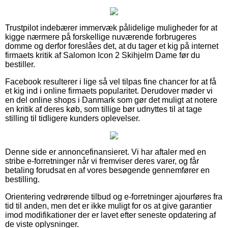
Trustpilot indebærer immervæk pålidelige muligheder for at
kigge nærmere på forskellige nuværende forbrugeres
domme og derfor foreslåes det, at du tager et kig på internet
firmaets kritik af Salomon Icon 2 Skihjelm Dame før du
bestiller.
Facebook resulterer i lige så vel tilpas fine chancer for at få
et kig ind i online firmaets popularitet. Derudover møder vi
en del online shops i Danmark som gør det muligt at notere
en kritik af deres køb, som tillige bør udnyttes til at tage
stilling til tidligere kunders oplevelser.
Denne side er annoncefinansieret. Vi har aftaler med en
stribe e-forretninger når vi fremviser deres varer, og får
betaling forudsat en af vores besøgende gennemfører en
bestilling.
Orientering vedrørende tilbud og e-forretninger ajourføres fra
tid til anden, men det er ikke muligt for os at give garantier
imod modifikationer der er lavet efter seneste opdatering af
de viste oplysninger.