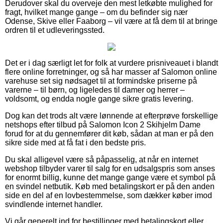
Derudover skal du overveje den mest letkøbte mulighed for
fragt, hvilket mange gange – om du befinder sig nær
Odense, Skive eller Faaborg – vil være at få dem til at bringe
ordren til et udleveringssted.
Det er i dag særligt let for folk at vurdere prisniveauet i blandt
flere online forretninger, og så har masser af Salomon online
varehuse set sig nødsaget til at formindske priserne på
varerne – til børn, og ligeledes til damer og herrer –
voldsomt, og endda nogle gange sikre gratis levering.
Dog kan det trods alt være lønnende at efterprøve forskellige
netshops efter tilbud på Salomon Icon 2 Skihjelm Dame
forud for at du gennemfører dit køb, sådan at man er på den
sikre side med at få fat i den bedste pris.
Du skal alligevel være så påpasselig, at når en internet
webshop tilbyder varer til salg for en udsalgspris som anses
for enormt billig, kunne det mange gange være et symbol på
en svindel netbutik. Køb med betalingskort er på den anden
side en del af en lovbestemmelse, som dækker køber imod
svindlende internet handler.
Vi går generelt ind for bestillinger med betalingskort eller