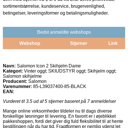
sortimentstørrelse, kundeservice, brugervenlighed,
betingelser, leveringsformer og betalingsmuligheder.
Bedst anmeldte webshops
Webshop
Stjerner
Link
Navn:
Salomon Icon 2 Skihjelm Dame
Kategori:
Vinter oggt; SKIUDSTYR oggt; Skihjelm oggt;
Salomon skihjelme
Producent:
Salomon
Varenummer:
85-L39037400-85-BLACK
EAN:
Vurderet til
3.5
ud af 5 stjerner baseret på
7
anmeldelser
Mange online virksomheder tildeler nu til dags diverse
forskellige løsninger til levering. En favorit er i øjeblikket
pakkeshoppen, fordi det giver dig fuld fleksibilitet til at hente
bestillingen når du har tid. Fragtformen er nemlig yderst let