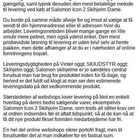
gængelig, samt typisk desuden den mest betalelige metode
til levering ved køb af Salomon Icon 2 Skihjelm Dame.
Du burde på samme måde afveje for og imod at vælge at få
sendt til din hjemmeadresse eller til adressen hvor du
arbejder. Leveringsmetoden bliver mange gange en lille
smule mere pebret, men også yderst enkel. Den mest
prisbevidste løsning til levering er uden tvivl selv at hente
pakken, men dette afhænger af at du er i nærheden af online
forretningens bopæl.
Leveringsdygtigheden på Vinter oggt; SKIUDSTYR oggt;
Skihjelm oggt; Salomon skihjelme er jo særdeles central
forudsat man har brug for produktet inden for få dage, og
herved er det fuldt ud klogt at man ser den estimerede
leveringsdato på det vedkommende produkt.
Størstedelen af webshops lover levering på blot en enkelt
hverdag på deres bedst sælgende varer, eksempelvis
Salomon Icon 2 Skihjelm Dame, som trods alt stiller krav om
at ordren indsendes før et aftalt tidspunkt, så at de kan nå at
få dit nye produkt fikset forinden medarbejderne har fri.
En hel del online webshops sikrer portofri fragt, men tit
forudsætter det at man indkøber for en fastsat sum.