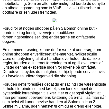
mobilbetaling. Som en alternativ mulighed burde du udnytte
en afbetalingsordning som fx ViaBill, hvis du tilstræber at
godtgøre prisen ude i fremtiden.
Forud for at nogen shopper på en Salomon online butik
burde de i og for sig overveje netbutikkens
forretningsbetingelser, dog er det gerne en omfattende
opgave.
En nemmere løsning kunne derfor være at undersøge om
online shoppen er verificeret af e-mærket, hvilket skulle
være en antydning af at e-handlen overholder de danske
regler, foruden at internet forretningen af og til evalueres af
jurister der har ekspertise inden for lovene på området.
Derudover tilbydes du mulighed for hjælpende service, hvis
du forvoldes udfordringer ved din shopping.
Foruden dette foreslåes det at du er sat ind i de væsentligste
forhold i forbindelse med købet, som for eksempel den
byttepolitik forretningen tilsikrer. Her er det også vigtigt, at
man permanent bevarer ens kvittering på e-mail, så man når
som helst vil kunne bevise handlen af Salomon Icon 2
Skihjelm Dame, uden hensyn til om du er dreng eller pige.