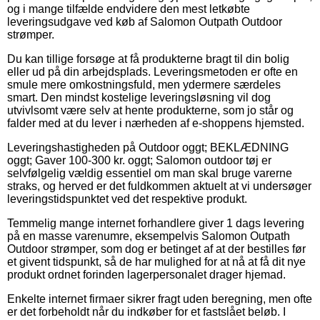
og i mange tilfælde endvidere den mest letkøbte
leveringsudgave ved køb af Salomon Outpath Outdoor
strømper.
Du kan tillige forsøge at få produkterne bragt til din bolig
eller ud på din arbejdsplads. Leveringsmetoden er ofte en
smule mere omkostningsfuld, men ydermere særdeles
smart. Den mindst kostelige leveringsløsning vil dog
utvivlsomt være selv at hente produkterne, som jo står og
falder med at du lever i nærheden af e-shoppens hjemsted.
Leveringshastigheden på Outdoor oggt; BEKLÆDNING
oggt; Gaver 100-300 kr. oggt; Salomon outdoor tøj er
selvfølgelig vældig essentiel om man skal bruge varerne
straks, og herved er det fuldkommen aktuelt at vi undersøger
leveringstidspunktet ved det respektive produkt.
Temmelig mange internet forhandlere giver 1 dags levering
på en masse varenumre, eksempelvis Salomon Outpath
Outdoor strømper, som dog er betinget af at der bestilles før
et givent tidspunkt, så de har mulighed for at nå at få dit nye
produkt ordnet forinden lagerpersonalet drager hjemad.
Enkelte internet firmaer sikrer fragt uden beregning, men ofte
er det forbeholdt når du indkøber for et fastslået beløb. I