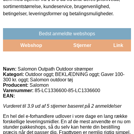
sortimentstørrelse, kundeservice, brugervenlighed,
betingelser, leveringsformer og betalingsmuligheder.
Bedst anmeldte webshops
Webshop
Stjerner
Link
Navn:
Salomon Outpath Outdoor strømper
Kategori:
Outdoor oggt; BEKLÆDNING oggt; Gaver 100-
300 kr. oggt; Salomon outdoor tøj
Producent:
Salomon
Varenummer:
85-LC1336600-85-LC1336600
EAN:
Vurderet til
3.9
ud af 5 stjerner baseret på
2
anmeldelser
En hel del e-forhandlere udlover i vore dage en lang række
forskellige leveringsmidler. En af de mest anvendte er nu om
stunder pakkeshops, så du selv kan hente din bestilling
præcis når det passer dig. Fragttypen er nemlig rigtig simpel,