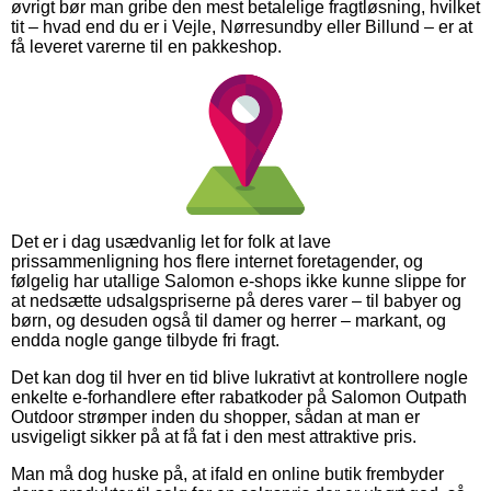
øvrigt bør man gribe den mest betalelige fragtløsning, hvilket
tit – hvad end du er i Vejle, Nørresundby eller Billund – er at
få leveret varerne til en pakkeshop.
Det er i dag usædvanlig let for folk at lave
prissammenligning hos flere internet foretagender, og
følgelig har utallige Salomon e-shops ikke kunne slippe for
at nedsætte udsalgspriserne på deres varer – til babyer og
børn, og desuden også til damer og herrer – markant, og
endda nogle gange tilbyde fri fragt.
Det kan dog til hver en tid blive lukrativt at kontrollere nogle
enkelte e-forhandlere efter rabatkoder på Salomon Outpath
Outdoor strømper inden du shopper, sådan at man er
usvigeligt sikker på at få fat i den mest attraktive pris.
Man må dog huske på, at ifald en online butik frembyder