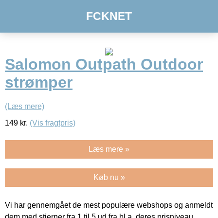
FCKNET
Salomon Outpath Outdoor
strømper
(Læs mere)
149
kr.
(Vis fragtpris)
Læs mere »
Køb nu »
Vi har gennemgået de mest populære webshops og anmeldt
dem med stjerner fra 1 til 5 ud fra bl.a. deres prisniveau,