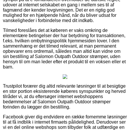
udover at internet selskabet en gang i mellem ses til af
fagmænd der kender lovgivningen. Det er en rigtig god
mulighed for en hjælpende hånd, når du bliver udsat for
vanskeligheder i forbindelse med dit indkøb.
Tilmed foreslåes det at køberen er vaks omkring de
elementære betingelser der har betydning for transaktionen,
f.eks. hvilken ombytningspolitik hjemmesiden lover. I den
sammenhæng er det tilmed relevant, at man permanent
opbevarer ens ordremail, således man altid kan vidne om
sin bestilling af Salomon Outpath Outdoor strømper, uden
hensyn til om man leder efter et produkt til en voksen eller et
barn.
Trustpilot forærer dig altid relevante løsninger til at besigtige
en stor portion eksisterende køberes synspunkter og herved
tilråder vi, at du eftersøger internet webshoppens
bedømmelser af Salomon Outpath Outdoor strømper
forinden du lægger din bestilling.
Facebook giver dig endvidere en række fornemme løsninger
til at få indblik i internet firmaets pålidelighed. Derudover ser
vi en del online webshops som tilbyder folk at udfærdige en