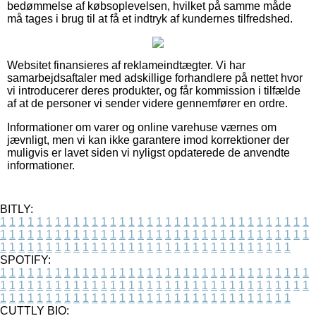
bedømmelse af købsoplevelsen, hvilket på samme måde
må tages i brug til at få et indtryk af kundernes tilfredshed.
Websitet finansieres af reklameindtægter. Vi har
samarbejdsaftaler med adskillige forhandlere på nettet hvor
vi introducerer deres produkter, og får kommission i tilfælde
af at de personer vi sender videre gennemfører en ordre.
Informationer om varer og online varehuse værnes om
jævnligt, men vi kan ikke garantere imod korrektioner der
muligvis er lavet siden vi nyligst opdaterede de anvendte
informationer.
BITLY:
1
1
1
1
1
1
1
1
1
1
1
1
1
1
1
1
1
1
1
1
1
1
1
1
1
1
1
1
1
1
1
1
1
1
1
1
1
1
1
1
1
1
1
1
1
1
1
1
1
1
1
1
1
1
1
1
1
1
1
1
1
1
1
1
1
1
1
1
1
1
1
1
1
1
1
1
1
1
1
1
1
1
1
1
1
1
1
1
1
1
1
1
1
1
1
1
1
1
1
1
SPOTIFY:
1
1
1
1
1
1
1
1
1
1
1
1
1
1
1
1
1
1
1
1
1
1
1
1
1
1
1
1
1
1
1
1
1
1
1
1
1
1
1
1
1
1
1
1
1
1
1
1
1
1
1
1
1
1
1
1
1
1
1
1
1
1
1
1
1
1
1
1
1
1
1
1
1
1
1
1
1
1
1
1
1
1
1
1
1
1
1
1
1
1
1
1
1
1
1
1
1
1
1
1
CUTTLY BIO: