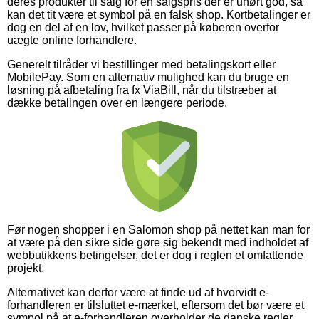
deres produkter til salg for en salgspris der er uhørt god, så
kan det tit være et symbol på en falsk shop. Kortbetalinger er
dog en del af en lov, hvilket passer på køberen overfor
uægte online forhandlere.
Generelt tilråder vi bestillinger med betalingskort eller
MobilePay. Som en alternativ mulighed kan du bruge en
løsning på afbetaling fra fx ViaBill, når du tilstræber at
dække betalingen over en længere periode.
Før nogen shopper i en Salomon shop på nettet kan man for
at være på den sikre side gøre sig bekendt med indholdet af
webbutikkens betingelser, det er dog i reglen et omfattende
projekt.
Alternativet kan derfor være at finde ud af hvorvidt e-
forhandleren er tilsluttet e-mærket, eftersom det bør være et
sympol på at e-forhandleren overholder de danske regler,