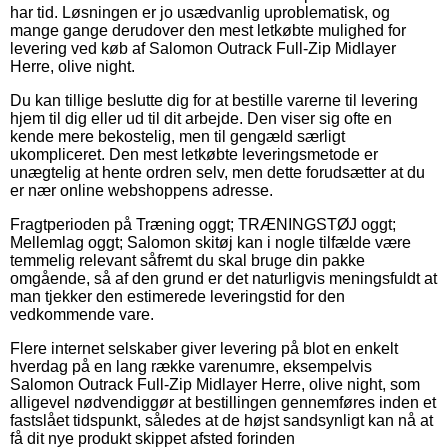
har tid. Løsningen er jo usædvanlig uproblematisk, og
mange gange derudover den mest letkøbte mulighed for
levering ved køb af Salomon Outrack Full-Zip Midlayer
Herre, olive night.
Du kan tillige beslutte dig for at bestille varerne til levering
hjem til dig eller ud til dit arbejde. Den viser sig ofte en
kende mere bekostelig, men til gengæld særligt
ukompliceret. Den mest letkøbte leveringsmetode er
unægtelig at hente ordren selv, men dette forudsætter at du
er nær online webshoppens adresse.
Fragtperioden på Træning oggt; TRÆNINGSTØJ oggt;
Mellemlag oggt; Salomon skitøj kan i nogle tilfælde være
temmelig relevant såfremt du skal bruge din pakke
omgående, så af den grund er det naturligvis meningsfuldt at
man tjekker den estimerede leveringstid for den
vedkommende vare.
Flere internet selskaber giver levering på blot en enkelt
hverdag på en lang række varenumre, eksempelvis
Salomon Outrack Full-Zip Midlayer Herre, olive night, som
alligevel nødvendiggør at bestillingen gennemføres inden et
fastslået tidspunkt, således at de højst sandsynligt kan nå at
få dit nye produkt skippet afsted forinden