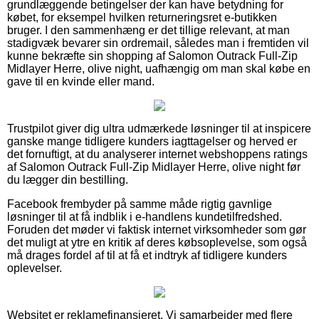
grundlæggende betingelser der kan have betydning for
købet, for eksempel hvilken returneringsret e-butikken
bruger. I den sammenhæng er det tillige relevant, at man
stadigvæk bevarer sin ordremail, således man i fremtiden vil
kunne bekræfte sin shopping af Salomon Outrack Full-Zip
Midlayer Herre, olive night, uafhængig om man skal købe en
gave til en kvinde eller mand.
Trustpilot giver dig ultra udmærkede løsninger til at inspicere
ganske mange tidligere kunders iagttagelser og herved er
det fornuftigt, at du analyserer internet webshoppens ratings
af Salomon Outrack Full-Zip Midlayer Herre, olive night før
du lægger din bestilling.
Facebook frembyder på samme måde rigtig gavnlige
løsninger til at få indblik i e-handlens kundetilfredshed.
Foruden det møder vi faktisk internet virksomheder som gør
det muligt at ytre en kritik af deres købsoplevelse, som også
må drages fordel af til at få et indtryk af tidligere kunders
oplevelser.
Websitet er reklamefinansieret. Vi samarbejder med flere