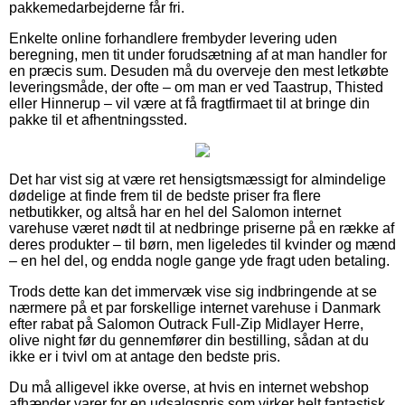
pakkemedarbejderne får fri.
Enkelte online forhandlere frembyder levering uden
beregning, men tit under forudsætning af at man handler for
en præcis sum. Desuden må du overveje den mest letkøbte
leveringsmåde, der ofte – om man er ved Taastrup, Thisted
eller Hinnerup – vil være at få fragtfirmaet til at bringe din
pakke til et afhentningssted.
Det har vist sig at være ret hensigtsmæssigt for almindelige
dødelige at finde frem til de bedste priser fra flere
netbutikker, og altså har en hel del Salomon internet
varehuse været nødt til at nedbringe priserne på en række af
deres produkter – til børn, men ligeledes til kvinder og mænd
– en hel del, og endda nogle gange yde fragt uden betaling.
Trods dette kan det immervæk vise sig indbringende at se
nærmere på et par forskellige internet varehuse i Danmark
efter rabat på Salomon Outrack Full-Zip Midlayer Herre,
olive night før du gennemfører din bestilling, sådan at du
ikke er i tvivl om at antage den bedste pris.
Du må alligevel ikke overse, at hvis en internet webshop
afhænder varer for en udsalgspris som virker helt fantastisk