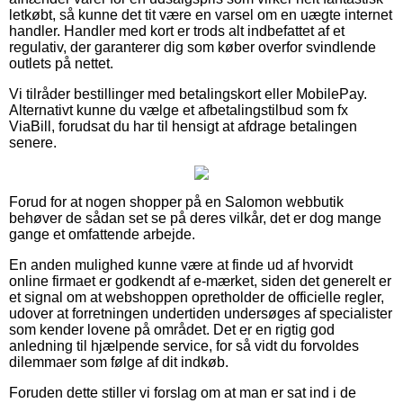
letkøbt, så kunne det tit være en varsel om en uægte internet
handler. Handler med kort er trods alt indbefattet af et
regulativ, der garanterer dig som køber overfor svindlende
outlets på nettet.
Vi tilråder bestillinger med betalingskort eller MobilePay.
Alternativt kunne du vælge et afbetalingstilbud som fx
ViaBill, forudsat du har til hensigt at afdrage betalingen
senere.
Forud for at nogen shopper på en Salomon webbutik
behøver de sådan set se på deres vilkår, det er dog mange
gange et omfattende arbejde.
En anden mulighed kunne være at finde ud af hvorvidt
online firmaet er godkendt af e-mærket, siden det generelt er
et signal om at webshoppen opretholder de officielle regler,
udover at forretningen undertiden undersøges af specialister
som kender lovene på området. Det er en rigtig god
anledning til hjælpende service, for så vidt du forvoldes
dilemmaer som følge af dit indkøb.
Foruden dette stiller vi forslag om at man er sat ind i de