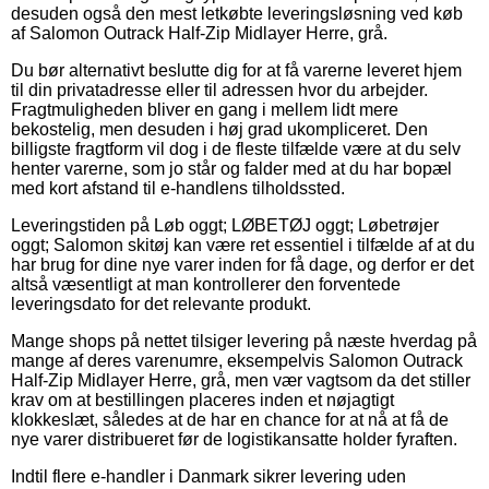
desuden også den mest letkøbte leveringsløsning ved køb
af Salomon Outrack Half-Zip Midlayer Herre, grå.
Du bør alternativt beslutte dig for at få varerne leveret hjem
til din privatadresse eller til adressen hvor du arbejder.
Fragtmuligheden bliver en gang i mellem lidt mere
bekostelig, men desuden i høj grad ukompliceret. Den
billigste fragtform vil dog i de fleste tilfælde være at du selv
henter varerne, som jo står og falder med at du har bopæl
med kort afstand til e-handlens tilholdssted.
Leveringstiden på Løb oggt; LØBETØJ oggt; Løbetrøjer
oggt; Salomon skitøj kan være ret essentiel i tilfælde af at du
har brug for dine nye varer inden for få dage, og derfor er det
altså væsentligt at man kontrollerer den forventede
leveringsdato for det relevante produkt.
Mange shops på nettet tilsiger levering på næste hverdag på
mange af deres varenumre, eksempelvis Salomon Outrack
Half-Zip Midlayer Herre, grå, men vær vagtsom da det stiller
krav om at bestillingen placeres inden et nøjagtigt
klokkeslæt, således at de har en chance for at nå at få de
nye varer distribueret før de logistikansatte holder fyraften.
Indtil flere e-handler i Danmark sikrer levering uden