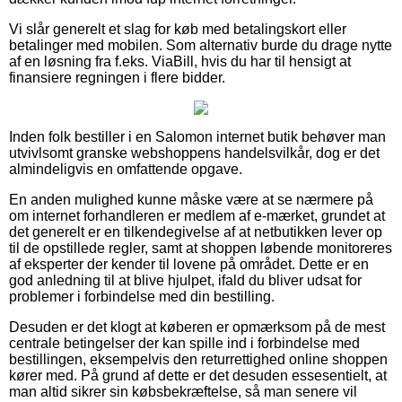
Vi slår generelt et slag for køb med betalingskort eller
betalinger med mobilen. Som alternativ burde du drage nytte
af en løsning fra f.eks. ViaBill, hvis du har til hensigt at
finansiere regningen i flere bidder.
Inden folk bestiller i en Salomon internet butik behøver man
utvivlsomt granske webshoppens handelsvilkår, dog er det
almindeligvis en omfattende opgave.
En anden mulighed kunne måske være at se nærmere på
om internet forhandleren er medlem af e-mærket, grundet at
det generelt er en tilkendegivelse af at netbutikken lever op
til de opstillede regler, samt at shoppen løbende monitoreres
af eksperter der kender til lovene på området. Dette er en
god anledning til at blive hjulpet, ifald du bliver udsat for
problemer i forbindelse med din bestilling.
Desuden er det klogt at køberen er opmærksom på de mest
centrale betingelser der kan spille ind i forbindelse med
bestillingen, eksempelvis den returrettighed online shoppen
kører med. På grund af dette er det desuden essesentielt, at
man altid sikrer sin købsbekræftelse, så man senere vil