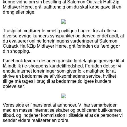
kunne vidne om sin bestilling af Salomon Outrack Half-Zip
Midlayer Herre, grå, uafhængig om du skal købe gave til en
dreng eller pige.
Trustpilot medfører temmelig nyttige chancer for at efterse
diverse øvrige kunders synspunkter og derved er det godt, at
du evaluerer online forretningens vurderinger af Salomon
Outrack Half-Zip Midlayer Herre, grå forinden du færdiggør
din shopping.
Facebook leverer desuden ganske fordelagtige genveje til at
få indblik i e-shoppens kundetilfredshed. Foruden det ser vi
endda internet forretninger som giver folk mulighed for at
skrive en bedømmelse af virksomhedens service, hvilket
tillige må tages i brug til at bedømme tidligere kunders
oplevelser.
Vores side er finansieret af annoncer. Vi har samarbejder
med en masse internet selskaber og publicerer butikkernes
tilbud, og indtjener kommission i tilfælde af at de personer vi
sender videre realiserer en ordre.