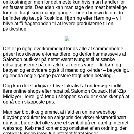
omkostninger, men for det meste kun hvis man handler for
en fastsat pris. Desuden kan man tage den mest betalelige
form for fragt, som mange gange – uden hensyn til om du
befinder sig tæt på Roskilde, Hjørring eller Hørning – vil
blive at få fragtmanden til at levere produkterne til en
pakkeshop.
Det er jo rigtig overkommeligt for os alle at sammenholde
priser hos diverse e-forhandlere, og derfor har massevis af
Salomon butikker på nettet været tvunget til at sænke
udsalgspriserne på en række af deres varer – til børn og
babyer, og endvidere også til mænd og kvinder – betydeligt,
og endda nogle gange præstere fragt uden betaling.
Dog kan det stadigvæk blive lukrativt at undersøge indtil
flere online shops efter rabat på Salomon Outrack Half-Zip
Midlayer Herre, grå før du shopper, så du er skråsikker på at
opnå den skarpeste pris.
Man bør blot ikke glemme, at ifald en online webshop
tilbyder produkter for en salgspris der virker ekstraordinært
gunstig, burde det ofte være et symbol på en uærlig internet
webshop. Køb med kort er dog omsluttet af en ordning, der
dækker kunden imod fup internet forretninger.