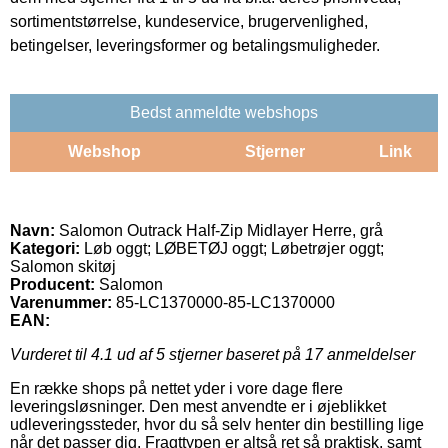
sortimentstørrelse, kundeservice, brugervenlighed,
betingelser, leveringsformer og betalingsmuligheder.
Bedst anmeldte webshops
Webshop
Stjerner
Link
Navn:
Salomon Outrack Half-Zip Midlayer Herre, grå
Kategori:
Løb oggt; LØBETØJ oggt; Løbetrøjer oggt;
Salomon skitøj
Producent:
Salomon
Varenummer:
85-LC1370000-85-LC1370000
EAN:
Vurderet til
4.1
ud af 5 stjerner baseret på
17
anmeldelser
En række shops på nettet yder i vore dage flere
leveringsløsninger. Den mest anvendte er i øjeblikket
udleveringssteder, hvor du så selv henter din bestilling lige
når det passer dig. Fragttypen er altså ret så praktisk, samt