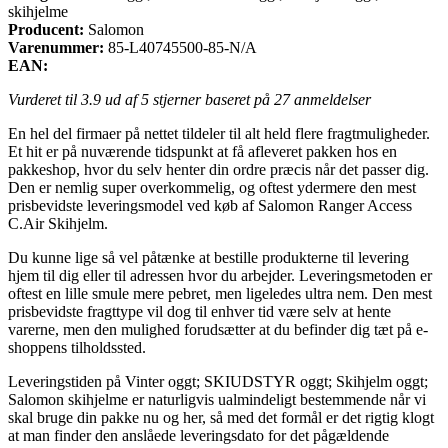
skihjelme
Producent:
Salomon
Varenummer:
85-L40745500-85-N/A
EAN:
Vurderet til
3.9
ud af 5 stjerner baseret på
27
anmeldelser
En hel del firmaer på nettet tildeler til alt held flere fragtmuligheder.
Et hit er på nuværende tidspunkt at få afleveret pakken hos en
pakkeshop, hvor du selv henter din ordre præcis når det passer dig.
Den er nemlig super overkommelig, og oftest ydermere den mest
prisbevidste leveringsmodel ved køb af Salomon Ranger Access
C.Air Skihjelm.
Du kunne lige så vel påtænke at bestille produkterne til levering
hjem til dig eller til adressen hvor du arbejder. Leveringsmetoden er
oftest en lille smule mere pebret, men ligeledes ultra nem. Den mest
prisbevidste fragttype vil dog til enhver tid være selv at hente
varerne, men den mulighed forudsætter at du befinder dig tæt på e-
shoppens tilholdssted.
Leveringstiden på Vinter oggt; SKIUDSTYR oggt; Skihjelm oggt;
Salomon skihjelme er naturligvis ualmindeligt bestemmende når vi
skal bruge din pakke nu og her, så med det formål er det rigtig klogt
at man finder den anslåede leveringsdato for det pågældende