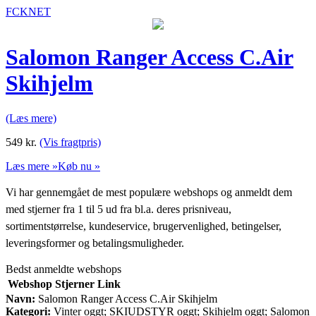
FCKNET
Salomon Ranger Access C.Air
Skihjelm
(Læs mere)
549
kr.
(Vis fragtpris)
Læs mere »
Køb nu »
Vi har gennemgået de mest populære webshops og anmeldt dem
med stjerner fra 1 til 5 ud fra bl.a. deres prisniveau,
sortimentstørrelse, kundeservice, brugervenlighed, betingelser,
leveringsformer og betalingsmuligheder.
Bedst anmeldte webshops
Webshop
Stjerner
Link
Navn:
Salomon Ranger Access C.Air Skihjelm
Kategori:
Vinter oggt; SKIUDSTYR oggt; Skihjelm oggt; Salomon