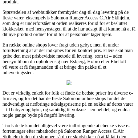
produkt.
Størstedelen af webbutikker frembyder dag-til-dag levering på de
fleste varer, eksempelvis Salomon Ranger Access C.Air Skihjelm,
som dog er underforstået at orden realiseres forud for et besluttet
klokkeslæt, med hensynstagen til at de har udsigt til at kunne nå at få
dit nye produkt ordnet forud for at personalet tager hjem.
En række online shops lover fragt uden gebyr, men tit under
forudsætning af at der indkøbes for en konkret pris. Ellers skal man
gribe den mest prisbevidste metode til levering, som tit – uden
hensyn til om du opholder sig nær Esbjerg, Hobro eller Ebeltoft –
vil være at få fragtmanden til at bringe din pakke til et
udleveringssted.
Det er virkelig enkelt for folk at finde de bedste priser fra diverse e-
firmaer, og for det har de fleste Salomon online shops fundet det
nødvendigt at nedbringe udsalgspriserne på en række af deres varer
– til babyer og børn, og samtidig til voksne – en hel del, og endda
nogle gange byde på fragtfri levering.
Trods dette kan det alligevel være indbringende at checke visse e-
forretninger efter rabatkoder på Salomon Ranger Access C.Air
Skihjelm inden du shopper, så du er skudsikker på at få fat i den