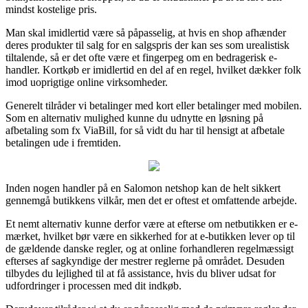
mindst kostelige pris.
Man skal imidlertid være så påpasselig, at hvis en shop afhænder
deres produkter til salg for en salgspris der kan ses som urealistisk
tiltalende, så er det ofte være et fingerpeg om en bedragerisk e-
handler. Kortkøb er imidlertid en del af en regel, hvilket dækker folk
imod uoprigtige online virksomheder.
Generelt tilråder vi betalinger med kort eller betalinger med mobilen.
Som en alternativ mulighed kunne du udnytte en løsning på
afbetaling som fx ViaBill, for så vidt du har til hensigt at afbetale
betalingen ude i fremtiden.
Inden nogen handler på en Salomon netshop kan de helt sikkert
gennemgå butikkens vilkår, men det er oftest et omfattende arbejde.
Et nemt alternativ kunne derfor være at efterse om netbutikken er e-
mærket, hvilket bør være en sikkerhed for at e-butikken lever op til
de gældende danske regler, og at online forhandleren regelmæssigt
efterses af sagkyndige der mestrer reglerne på området. Desuden
tilbydes du lejlighed til at få assistance, hvis du bliver udsat for
udfordringer i processen med dit indkøb.