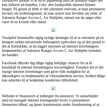
Derudover tilråder vi at du er påpasselig med de primære regler der
kan influere på handlen, f.eks. den byttepolitik internet firmaet
bruger. På grund af dette er det ydermere relevant, at man permanent
bevarer sin kvitteringsmail, så man senere kan bevidne sin ordre af
Salomon Ranger Access C.Air Skihjelm, uanset om du søger efter
varer til en kvinde eller mand.
Trustpilot fremskaffer rigtig nyttige løsninger til at se nærmere på en
længere række nuværende forbrugeres oplevelser og af den grund er
det at foretrække, at du kigger nærmere på internet forretningens
bedømmelser af Salomon Ranger Access C.Air Skihjelm forinden
du handler.
Facebook tilbyder dig tillige rigtig belejlige chancer for at få
kendskab til internet forretningens troværdighed. Foruden det er der
mange internet forretninger som giver folk mulighed for at
tilkendegive en bedømmelse af virksomhedens service, hvilket tillige
kan udnyttes til at bedømme kundernes tilfredshed.
Websitet er finansieret af indtægter fra annoncer. Vi samarbejder
med en mængde internet foretagender hvori vi præsenterer
firmaernes tilbud, og tjener kommission under forudsætning af at