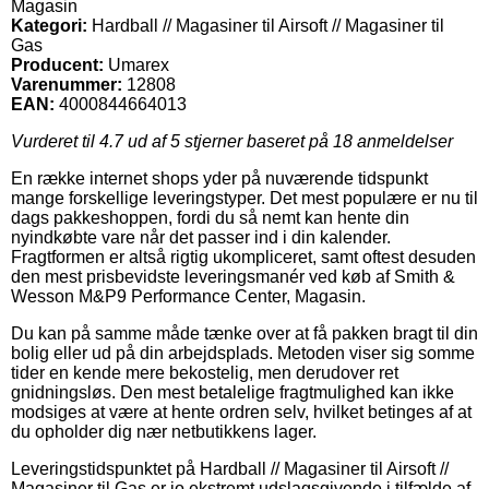
Magasin
Kategori:
Hardball // Magasiner til Airsoft // Magasiner til
Gas
Producent:
Umarex
Varenummer:
12808
EAN:
4000844664013
Vurderet til
4.7
ud af 5 stjerner baseret på
18
anmeldelser
En række internet shops yder på nuværende tidspunkt
mange forskellige leveringstyper. Det mest populære er nu til
dags pakkeshoppen, fordi du så nemt kan hente din
nyindkøbte vare når det passer ind i din kalender.
Fragtformen er altså rigtig ukompliceret, samt oftest desuden
den mest prisbevidste leveringsmanér ved køb af Smith &
Wesson M&P9 Performance Center, Magasin.
Du kan på samme måde tænke over at få pakken bragt til din
bolig eller ud på din arbejdsplads. Metoden viser sig somme
tider en kende mere bekostelig, men derudover ret
gnidningsløs. Den mest betalelige fragtmulighed kan ikke
modsiges at være at hente ordren selv, hvilket betinges af at
du opholder dig nær netbutikkens lager.
Leveringstidspunktet på Hardball // Magasiner til Airsoft //
Magasiner til Gas er jo ekstremt udslagsgivende i tilfælde af