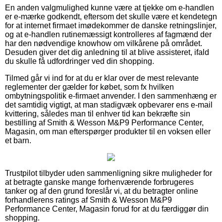
En anden valgmulighed kunne være at tjekke om e-handlen
er e-mærke godkendt, eftersom det skulle være et kendetegn
for at internet firmaet imødekommer de danske retningslinjer,
og at e-handlen rutinemæssigt kontrolleres af fagmænd der
har den nødvendige knowhow om vilkårene på området.
Desuden giver det dig anledning til at blive assisteret, ifald
du skulle få udfordringer ved din shopping.
Tilmed går vi ind for at du er klar over de mest relevante
reglementer der gælder for købet, som fx hvilken
ombytningspolitik e-firmaet anvender. I den sammenhæng er
det samtidig vigtigt, at man stadigvæk opbevarer ens e-mail
kvittering, således man til enhver tid kan bekræfte sin
bestilling af Smith & Wesson M&P9 Performance Center,
Magasin, om man efterspørger produkter til en voksen eller
et barn.
Trustpilot tilbyder uden sammenligning sikre muligheder for
at betragte ganske mange forhenværende forbrugeres
tanker og af den grund foreslår vi, at du betragter online
forhandlerens ratings af Smith & Wesson M&P9
Performance Center, Magasin forud for at du færdiggør din
shopping.