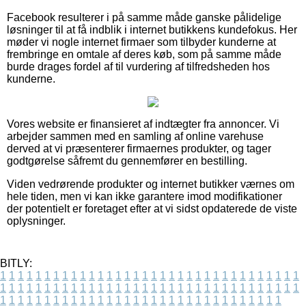
Facebook resulterer i på samme måde ganske pålidelige
løsninger til at få indblik i internet butikkens kundefokus. Her
møder vi nogle internet firmaer som tilbyder kunderne at
frembringe en omtale af deres køb, som på samme måde
burde drages fordel af til vurdering af tilfredsheden hos
kunderne.
Vores website er finansieret af indtægter fra annoncer. Vi
arbejder sammen med en samling af online varehuse
derved at vi præsenterer firmaernes produkter, og tager
godtgørelse såfremt du gennemfører en bestilling.
Viden vedrørende produkter og internet butikker værnes om
hele tiden, men vi kan ikke garantere imod modifikationer
der potentielt er foretaget efter at vi sidst opdaterede de viste
oplysninger.
BITLY:
1
1
1
1
1
1
1
1
1
1
1
1
1
1
1
1
1
1
1
1
1
1
1
1
1
1
1
1
1
1
1
1
1
1
1
1
1
1
1
1
1
1
1
1
1
1
1
1
1
1
1
1
1
1
1
1
1
1
1
1
1
1
1
1
1
1
1
1
1
1
1
1
1
1
1
1
1
1
1
1
1
1
1
1
1
1
1
1
1
1
1
1
1
1
1
1
1
1
1
1