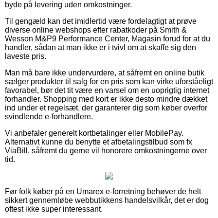
byde på levering uden omkostninger.
Til gengæld kan det imidlertid være fordelagtigt at prøve
diverse online webshops efter rabatkoder på Smith &
Wesson M&P9 Performance Center, Magasin forud for at du
handler, sådan at man ikke er i tvivl om at skaffe sig den
laveste pris.
Man må bare ikke undervurdere, at såfremt en online butik
sælger produkter til salg for en pris som kan virke uforståeligt
favorabel, bør det tit være en varsel om en uoprigtig internet
forhandler. Shopping med kort er ikke desto mindre dækket
ind under et regelsæt, der garanterer dig som køber overfor
svindlende e-forhandlere.
Vi anbefaler generelt kortbetalinger eller MobilePay.
Alternativt kunne du benytte et afbetalingstilbud som fx
ViaBill, såfremt du gerne vil honorere omkostningerne over
tid.
Før folk køber på en Umarex e-forretning behøver de helt
sikkert gennemløbe webbutikkens handelsvilkår, det er dog
oftest ikke super interessant.