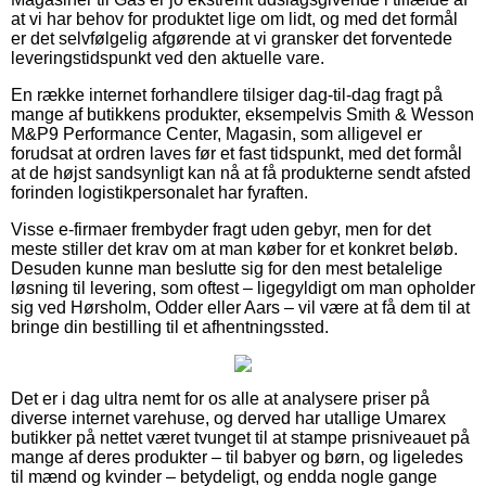
at vi har behov for produktet lige om lidt, og med det formål
er det selvfølgelig afgørende at vi gransker det forventede
leveringstidspunkt ved den aktuelle vare.
En række internet forhandlere tilsiger dag-til-dag fragt på
mange af butikkens produkter, eksempelvis Smith & Wesson
M&P9 Performance Center, Magasin, som alligevel er
forudsat at ordren laves før et fast tidspunkt, med det formål
at de højst sandsynligt kan nå at få produkterne sendt afsted
forinden logistikpersonalet har fyraften.
Visse e-firmaer frembyder fragt uden gebyr, men for det
meste stiller det krav om at man køber for et konkret beløb.
Desuden kunne man beslutte sig for den mest betalelige
løsning til levering, som oftest – ligegyldigt om man opholder
sig ved Hørsholm, Odder eller Aars – vil være at få dem til at
bringe din bestilling til et afhentningssted.
Det er i dag ultra nemt for os alle at analysere priser på
diverse internet varehuse, og derved har utallige Umarex
butikker på nettet været tvunget til at stampe prisniveauet på
mange af deres produkter – til babyer og børn, og ligeledes
til mænd og kvinder – betydeligt, og endda nogle gange