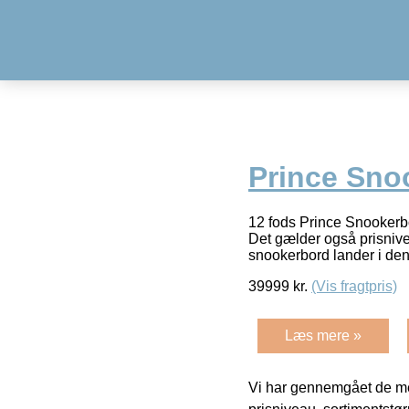
Prince Sno
12 fods Prince Snookerbo
Det gælder også prisnive
snookerbord lander i den 
39999
kr.
(Vis fragtpris)
Læs mere »
Vi har gennemgået de mes