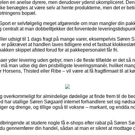
gelen en anelse dyrere, men derudover yderst ukompliceret. Den
ke benægtes at være selv at hente produkterne, men det er beti
rretningens bopæl.
Sport er selvfølgelig meget afgørende om man mangler din pakk
 centralt at man dobbelttjekker det forventede leveringstidspunk
iller udsigt til 1 dags fragt på mange varer, eksempelvis Søren 
er påkrævet at handlen laves tidligere end et fastsat klokkeslæt,
pakken skippet afsted forud for at pakkepersonalet får fri.
aer yder levering uden gebyr, men i de fleste tilfælde er det så n
s må man udse dig den prisbilligste leveringsmanér, hvilket m
orsens, Thisted eller Ribe – vil være at få fragtfirmaet til at kø
 overkommeligt for almindelige dødelige at finde frem til de bed
d har utallige Søren Søgaard internet forhandlere set sig nødsage
piger og drenge, og tillige også til voksne – markant, og endda 
ndbringende at studere nogle få e-shops efter rabat på Søren S
 du gennemfører din handel, sådan at man er sikret at modtage d