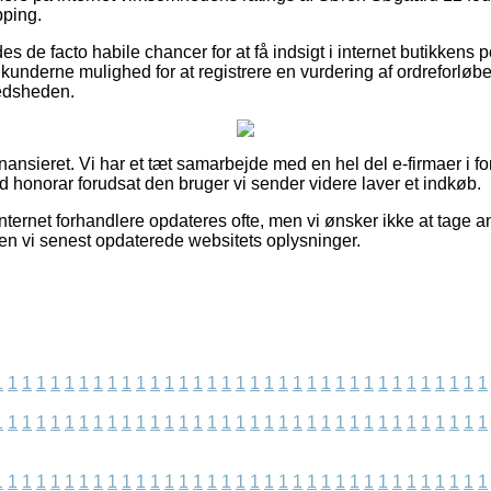
pping.
es de facto habile chancer for at få indsigt i internet butikkens 
 kunderne mulighed for at registrere en vurdering af ordreforløb
fredsheden.
nsieret. Vi har et tæt samarbejde med en hel del e-firmaer i fo
d honorar forudsat den bruger vi sender videre laver et indkøb.
nternet forhandlere opdateres ofte, men vi ønsker ikke at tage an
den vi senest opdaterede websitets oplysninger.
1
1
1
1
1
1
1
1
1
1
1
1
1
1
1
1
1
1
1
1
1
1
1
1
1
1
1
1
1
1
1
1
1
1
1
1
1
1
1
1
1
1
1
1
1
1
1
1
1
1
1
1
1
1
1
1
1
1
1
1
1
1
1
1
1
1
1
1
1
1
1
1
1
1
1
1
1
1
1
1
1
1
1
1
1
1
1
1
1
1
1
1
1
1
1
1
1
1
1
1
1
1
1
1
1