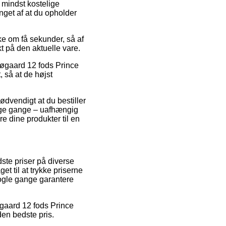
 mindst kostelige
nget af at du opholder
e om få sekunder, så af
t på den aktuelle vare.
Søgaard 12 fods Prince
 så at de højst
ødvendigt at du bestiller
ange gange – uafhængig
re dine produkter til en
ste priser på diverse
t til at trykke priserne
nogle gange garantere
øgaard 12 fods Prince
en bedste pris.