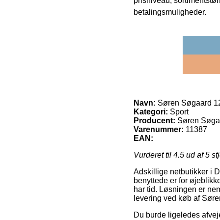
prisniveau, sortimentstø
betalingsmuligheder.
Navn:
Søren Søgaard 12
Kategori:
Sport
Producent:
Søren Søga
Varenummer:
11387
EAN:
Vurderet til
4.5
ud af 5 st
Adskillige netbutikker i 
benyttede er for øjeblikk
har tid. Løsningen er n
levering ved køb af Sør
Du burde ligeledes afveje f