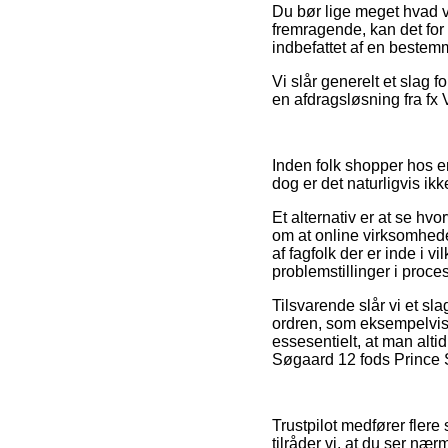
Du bør lige meget hvad v
fremragende, kan det for
indbefattet af en bestem
Vi slår generelt et slag 
en afdragsløsning fra fx 
Inden folk shopper hos 
dog er det naturligvis i
Et alternativ er at se hv
om at online virksomheden
af fagfolk der er inde i v
problemstillinger i proc
Tilsvarende slår vi et sl
ordren, som eksempelvis 
essesentielt, at man alti
Søgaard 12 fods Prince S
Trustpilot medfører flere
tilråder vi, at du ser n