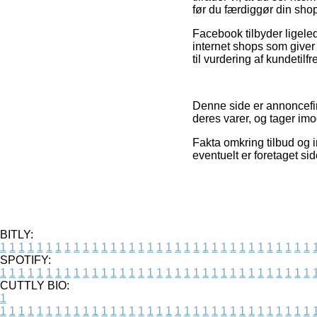
før du færdiggør din sho
Facebook tilbyder ligeled
internet shops som giver
til vurdering af kundetil
Denne side er annoncefina
deres varer, og tager imo
Fakta omkring tilbud og i
eventuelt er foretaget si
BITLY:
1
1
1
1
1
1
1
1
1
1
1
1
1
1
1
1
1
1
1
1
1
1
1
1
1
1
1
1
1
1
1
1
1
1
SPOTIFY:
1
1
1
1
1
1
1
1
1
1
1
1
1
1
1
1
1
1
1
1
1
1
1
1
1
1
1
1
1
1
1
1
1
1
CUTTLY BIO:
1
1
1
1
1
1
1
1
1
1
1
1
1
1
1
1
1
1
1
1
1
1
1
1
1
1
1
1
1
1
1
1
1
1
1