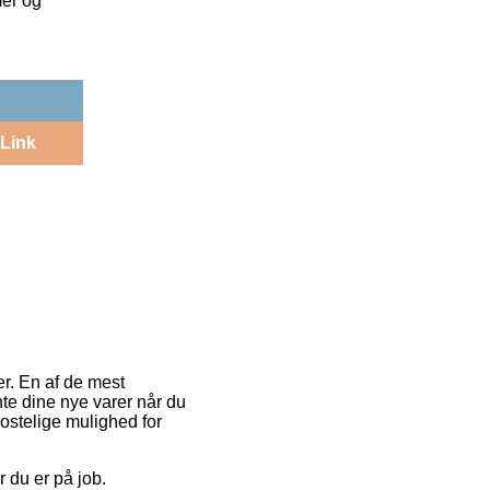
mer og
Link
er. En af de mest
nte dine nye varer når du
stelige mulighed for
r du er på job.