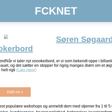
FCKNET
Søren Søgaard
okerbord
rdNår vi taler nyt snookerbord, er vi som bekendt oppe i billar
auet, og det sætter en stopper for rigrig manges drøm om et æg
helt rigti
(Læs mere)
Køb nu »
t populære webshops og anmeldt dem med stjerner fra 1 til 5 ud