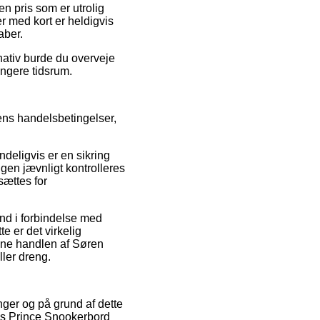
n pris som er utrolig
r med kort er heldigvis
aber.
rnativ burde du overveje
ængere tidsrum.
ns handelsbetingelser,
ndeligvis er en sikring
gen jævnligt kontrolleres
dsættes for
ind i forbindelse med
 er det virkelig
idne handlen af Søren
ler dreng.
nger og på grund af dette
ods Prince Snookerbord