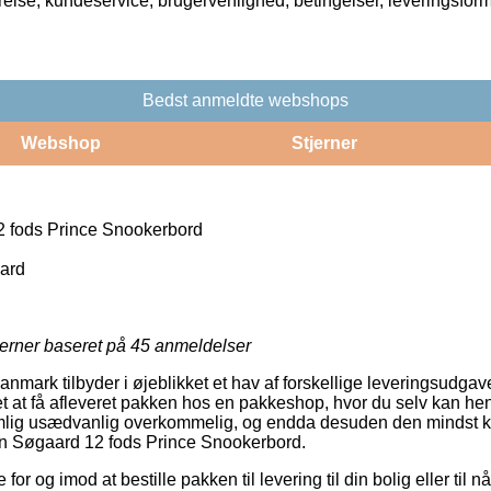
rrelse, kundeservice, brugervenlighed, betingelser, leveringsfor
Bedst anmeldte webshops
Webshop
Stjerner
 fods Prince Snookerbord
ard
jerner baseret på
45
anmeldelser
Danmark tilbyder i øjeblikket et hav af forskellige leveringsudgav
et at få afleveret pakken hos en pakkeshop, hvor du selv kan he
emlig usædvanlig overkommelig, og endda desuden den mindst ko
en Søgaard 12 fods Prince Snookerbord.
or og imod at bestille pakken til levering til din bolig eller til nå