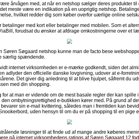
ære årvågen med, at når en netshop sælger deres produkter til e
 det meste være en indikation på en uoprigtig netshop. Betalinge
melse, hvilket redder dig som køber overfor uærlige online selsk
for betalinger med kort eller betalinger med mobilen. Som et alte
ViaBill, forudsat du ønsker at afdrage omkostningerne over et l
en Søren Søgaard netshop kunne man de facto bese webshoppe
kke særlig spændende.
orvidt internet virksomheden er e-mærke godkendt, siden det almi
 adlyder den officielle danske lovgivning, udover at e-forretnin
ilkårene. Det giver dig anledning til at blive hjulpet, såfremt du u
essen med din shopping.
ag for at man er vidende om de mest basale regler der kan spille 
den ombytningsrettighed e-butikken kører med. På grund af dette
d bevarer sin e-mail kvittering, således man i fremtiden kan bev
nookerbord, uden hensyn til om du er på shopping til en pige el
 strålende løsninger til at finde ud af mange andre køberes meni
ærmere på internet virksomhedens ratings af Søren Søgaard 12 f