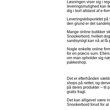
Løsningen viser sig i re
leveringsmulighed kan ik
dig i kort afstand af e-fo
Leveringstidspunktet på 
den grund er det sandelig
Mange online butikker st
Snookerbord, hvilket dog 
sandsynligt kan nå at få 
Nogle enkelte online firm
for en præcis sum. Eller
om man opholder sig nær H
pakkeshop.
Det er efterhånden vældig
shops på nettet, og derve
på deres produkter – til 
gratis fragt.
Det kan alligevel være i
Snookerbord forud for at