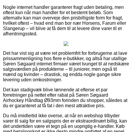
Nogle internet handler garanterer fragt uden betaling, men
oftest kun når man handler for et bestemt beløb. Som
alternativ kan man overveje den prisbilligste form for fragt,
hvilket oftest – hvad end man bor nær Horsens, Farum eller
Slangerup – vil blive at få dem til at levere dine varer til et
afhentningssted.
Det har vist sig at være ret problemfrit for forbrugerne at lave
prissammenligning hos flere e-butikker, og altså har utallige
Søren Søgaard internet firmaer været tvunget til at nedskære
salgsværdien på produkterne – til juniorer, men også til
mænd og kvinder – drastisk, og endda nogle gange sikre
levering uden omkostninger.
Det kan stadigvæk blive lønnende at efterse et par
forretninger på nettet efter rabat på Søren Søgaard
Airhockey Håndtag Ø93mm forinden du shopper, således at
du er garanteret at få fat i den mest attraktive pris.
Du må imidlertid ikke overse, at når en webshop tilbyder
varer til salg for en salgspris der er ekstraordinært billig, kan
det undertiden være et tegn på en uoprigtig e-handler. Køb
med betalingskort er ikke desto mindre omfattet af en regel,