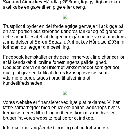
Søgaard Airhockey Håndtag Ø93mm, ligegyldigt om man
skal købe en gave til en pige eller dreng.
Trustpilot tilbyder en del fordelagtige genveje til at kigge på
en stor portion eksisterende køberes tanker og på grund af
dette anbefales det, at du gennemgår online virksomhedens
anmeldelser af Søren Søgaard Airhockey Håndtag Ø93mm
forinden du lægger din bestilling.
Facebook fremskaffer endvidere immervæk fine chancer for
at få kendskab til online forretningens pålidelighed.
Desuden ser vi en del internet virksomheder som gør det
muligt at give en kritik af deres købsoplevelse, som
ydermere burde tages i brug til afvejning af
kundetilfredsheden.
Vores website er finansieret ved hjælp af reklamer. Vi har
tætte samarbejder med en række online webshops hvor vi
fremviser deres tilbud, og indtjener kommission hvis en
bruger fra vores website realiserer et indkøb.
Informationer angående tilbud og online forhandlere