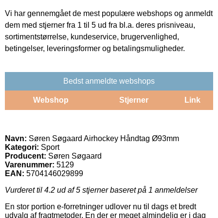
Vi har gennemgået de mest populære webshops og anmeldt
dem med stjerner fra 1 til 5 ud fra bl.a. deres prisniveau,
sortimentstørrelse, kundeservice, brugervenlighed,
betingelser, leveringsformer og betalingsmuligheder.
Bedst anmeldte webshops
Webshop
Stjerner
Link
Navn:
Søren Søgaard Airhockey Håndtag Ø93mm
Kategori:
Sport
Producent:
Søren Søgaard
Varenummer:
5129
EAN:
5704146029899
Vurderet til
4.2
ud af 5 stjerner baseret på
1
anmeldelser
En stor portion e-forretninger udlover nu til dags et bredt
udvalg af fragtmetoder. En der er meget almindelig er i dag