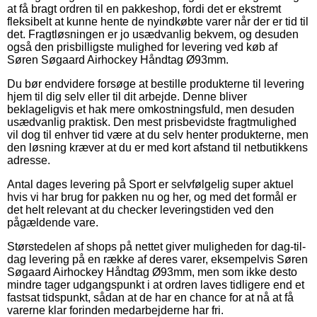
at få bragt ordren til en pakkeshop, fordi det er ekstremt
fleksibelt at kunne hente de nyindkøbte varer når der er tid til
det. Fragtløsningen er jo usædvanlig bekvem, og desuden
også den prisbilligste mulighed for levering ved køb af
Søren Søgaard Airhockey Håndtag Ø93mm.
Du bør endvidere forsøge at bestille produkterne til levering
hjem til dig selv eller til dit arbejde. Denne bliver
beklageligvis et hak mere omkostningsfuld, men desuden
usædvanlig praktisk. Den mest prisbevidste fragtmulighed
vil dog til enhver tid være at du selv henter produkterne, men
den løsning kræver at du er med kort afstand til netbutikkens
adresse.
Antal dages levering på Sport er selvfølgelig super aktuel
hvis vi har brug for pakken nu og her, og med det formål er
det helt relevant at du checker leveringstiden ved den
pågældende vare.
Størstedelen af shops på nettet giver muligheden for dag-til-
dag levering på en række af deres varer, eksempelvis Søren
Søgaard Airhockey Håndtag Ø93mm, men som ikke desto
mindre tager udgangspunkt i at ordren laves tidligere end et
fastsat tidspunkt, sådan at de har en chance for at nå at få
varerne klar forinden medarbejderne har fri.