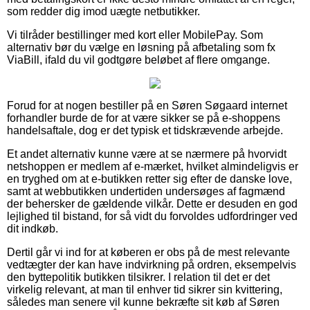
som redder dig imod uægte netbutikker.
Vi tilråder bestillinger med kort eller MobilePay. Som
alternativ bør du vælge en løsning på afbetaling som fx
ViaBill, ifald du vil godtgøre beløbet af flere omgange.
Forud for at nogen bestiller på en Søren Søgaard internet
forhandler burde de for at være sikker se på e-shoppens
handelsaftale, dog er det typisk et tidskrævende arbejde.
Et andet alternativ kunne være at se nærmere på hvorvidt
netshoppen er medlem af e-mærket, hvilket almindeligvis er
en tryghed om at e-butikken retter sig efter de danske love,
samt at webbutikken undertiden undersøges af fagmænd
der behersker de gældende vilkår. Dette er desuden en god
lejlighed til bistand, for så vidt du forvoldes udfordringer ved
dit indkøb.
Dertil går vi ind for at køberen er obs på de mest relevante
vedtægter der kan have indvirkning på ordren, eksempelvis
den byttepolitik butikken tilsikrer. I relation til det er det
virkelig relevant, at man til enhver tid sikrer sin kvittering,
således man senere vil kunne bekræfte sit køb af Søren