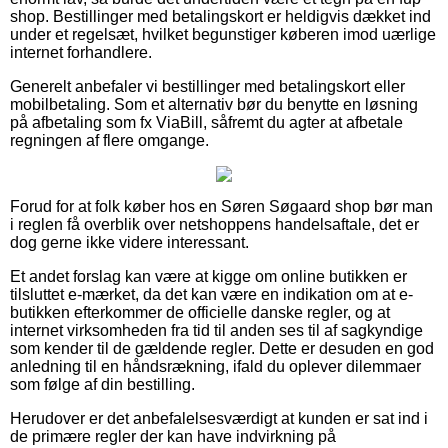
shop. Bestillinger med betalingskort er heldigvis dækket ind
under et regelsæt, hvilket begunstiger køberen imod uærlige
internet forhandlere.
Generelt anbefaler vi bestillinger med betalingskort eller
mobilbetaling. Som et alternativ bør du benytte en løsning
på afbetaling som fx ViaBill, såfremt du agter at afbetale
regningen af flere omgange.
Forud for at folk køber hos en Søren Søgaard shop bør man
i reglen få overblik over netshoppens handelsaftale, det er
dog gerne ikke videre interessant.
Et andet forslag kan være at kigge om online butikken er
tilsluttet e-mærket, da det kan være en indikation om at e-
butikken efterkommer de officielle danske regler, og at
internet virksomheden fra tid til anden ses til af sagkyndige
som kender til de gældende regler. Dette er desuden en god
anledning til en håndsrækning, ifald du oplever dilemmaer
som følge af din bestilling.
Herudover er det anbefalelsesværdigt at kunden er sat ind i
de primære regler der kan have indvirkning på