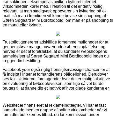
transaktionen, eksempelvis hvilken bytteret internet
virksomheden kører med. I relation til det er det virkelig
relevant, at man stadigvæk opbevarer sin kvittering på e-
mail, så man i fremtiden vil kunne bevise sin shopping af
Søren Søgaard Mini Bordfodbold, om man er på shopping til
en mand eller kvinde.
Trustpilot genererer adskillige fornemme muligheder for at
gennemstøve mange nuværende køberes opfattelser og
herved er det at foretrække, at du sonderer webshoppens
anmeldelser af Søren Søgaard Mini Bordfodbold inden du
lægger din bestilling.
Facebook yder også rigtig hensigtsmæssige chancer for at
få indsigt i internet forhandlerens pålidelighed. Derudover
ses faktisk internet foretagender hvor det er muligt at afgive
en evaluering af købsoplevelsen, som lige så vel burde
bruges til at danne dig et indtryk af hvor glade kunderne er.
Websitet er finansieret af reklameindtægter. Vi har et fast
samarbejde med en gruppe af online virksomheder når vi
formidler butikkernes tilbud, og får kommission under