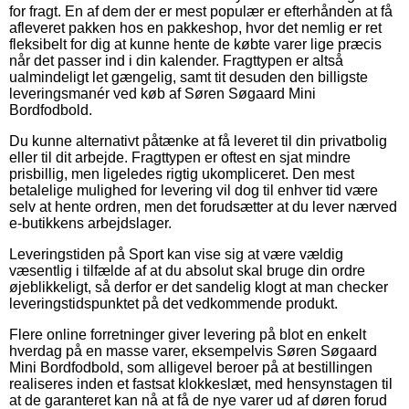
for fragt. En af dem der er mest populær er efterhånden at få
afleveret pakken hos en pakkeshop, hvor det nemlig er ret
fleksibelt for dig at kunne hente de købte varer lige præcis
når det passer ind i din kalender. Fragttypen er altså
ualmindeligt let gængelig, samt tit desuden den billigste
leveringsmanér ved køb af Søren Søgaard Mini
Bordfodbold.
Du kunne alternativt påtænke at få leveret til din privatbolig
eller til dit arbejde. Fragttypen er oftest en sjat mindre
prisbillig, men ligeledes rigtig ukompliceret. Den mest
betalelige mulighed for levering vil dog til enhver tid være
selv at hente ordren, men det forudsætter at du lever nærved
e-butikkens arbejdslager.
Leveringstiden på Sport kan vise sig at være vældig
væsentlig i tilfælde af at du absolut skal bruge din ordre
øjeblikkeligt, så derfor er det sandelig klogt at man checker
leveringstidspunktet på det vedkommende produkt.
Flere online forretninger giver levering på blot en enkelt
hverdag på en masse varer, eksempelvis Søren Søgaard
Mini Bordfodbold, som alligevel beroer på at bestillingen
realiseres inden et fastsat klokkeslæt, med hensynstagen til
at de garanteret kan nå at få de nye varer ud af døren forud