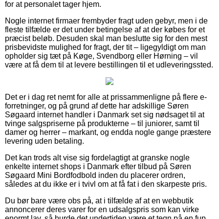
for at personalet tager hjem.
Nogle internet firmaer frembyder fragt uden gebyr, men i de
fleste tilfælde er det under betingelse af at der købes for et
præcist beløb. Desuden skal man beslutte sig for den mest
prisbevidste mulighed for fragt, der tit – ligegyldigt om man
opholder sig tæt på Køge, Svendborg eller Hørning – vil
være at få dem til at levere bestillingen til et udleveringssted.
Det er i dag ret nemt for alle at prissammenligne på flere e-
forretninger, og på grund af dette har adskillige Søren
Søgaard internet handler i Danmark set sig nødsaget til at
tvinge salgspriserne på produkterne – til juniorer, samt til
damer og herrer – markant, og endda nogle gange præstere
levering uden betaling.
Det kan trods alt vise sig fordelagtigt at granske nogle
enkelte internet shops i Danmark efter tilbud på Søren
Søgaard Mini Bordfodbold inden du placerer ordren,
således at du ikke er i tvivl om at få fat i den skarpeste pris.
Du bør bare være obs på, at i tilfælde af at en webbutik
annoncerer deres varer for en udsalgspris som kan virke
enormt lav, så burde det undertiden være et tegn på en fup