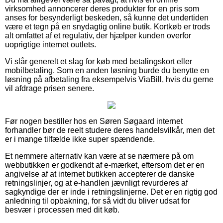
virksomhed annoncerer deres produkter for en pris som
anses for besynderligt beskeden, så kunne det undertiden
være et tegn på en snydagtig online butik. Kortkøb er trods
alt omfattet af et regulativ, der hjælper kunden overfor
uoprigtige internet outlets.
Vi slår generelt et slag for køb med betalingskort eller
mobilbetaling. Som en anden løsning burde du benytte en
løsning på afbetaling fra eksempelvis ViaBill, hvis du gerne
vil afdrage prisen senere.
Før nogen bestiller hos en Søren Søgaard internet
forhandler bør de reelt studere deres handelsvilkår, men det
er i mange tilfælde ikke super spændende.
Et nemmere alternativ kan være at se nærmere på om
webbutikken er godkendt af e-mærket, eftersom det er en
angivelse af at internet butikken accepterer de danske
retningslinjer, og at e-handlen jævnligt revurderes af
sagkyndige der er inde i retningslinjerne. Det er en rigtig god
anledning til opbakning, for så vidt du bliver udsat for
besvær i processen med dit køb.