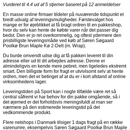
Vurderet til
4.4
ud af 5 stjerner baseret på
12
anmeldelser
En masse online firmaer tildeler på nuværende tidspunkt et
bredt udvalg af leveringsmuligheder. Førstevalget hos
mange er for øjeblikket at få bragt ordren til en pakkeshop,
hvor du selv kan hente de købte varer når det passer dig
bedst. Den er jo ret overkommelig, og oftest ydermere den
prisbilligste leveringsmåde ved køb af Søren Søgaard
Poolkø Brun Maple Kø 2-Delt (m. Wrap).
Du burde omvendt udse dig at få pakken leveret til din
adresse eller ud til dit arbejdes adresse. Denne er
almindeligvis en kende mere pebret, men ligeledes ekstremt
smart. Den billigste form for fragt er utvivlsomt selv at hente
ordren, men det er betinget af at du er i kort afstand af online
virksomhedens lager.
Leveringstiden på Sport kan i nogle tilfælde være ret så
central såfremt vi har behov for din pakke omgående, så i
det øjemed er det forholdsvis meningsfuldt at man ser
nærmere på den estimerede leveringstid på det
vedkommende produkt.
Flere netshops i Danmark tilsiger 1 dags fragt på en række
varenumre, eksempelvis Søren Søgaard Poolkø Brun Maple