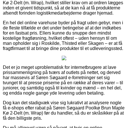
Kø 2-Delt (m. Wrap), hvilket stiller krav om at ordren lægges
inden et givent tidspunkt, så at de kan nå at få produkterne
afsendt forinden logistikmedarbejderne drager hjemad.
En hel del online varehuse byder på fragt uden gebyr, men i
de fleste tilfælde er det under betingelse af at der indkøbes
for en fastsat pris. Ellers kunne du snuppe den mindst
kostelige fragtløsning, hvilket oftest – uden hensyn til om
man opholder sig i Roskilde, Thisted eller Skagen – er at få
fragtfirmaet til at bringe dine produkter til et udleveringssted.
Det er jo meget uproblematisk for internetbrugere at lave
prissammenligning på tværs af outlets på nettet, og derved
har massevis af Søren Søgaard e-forretninger set sig
tvunget til at presse priserne på en række af deres varer – til
juniorer, og samtidig også til kvinder og mænd – en hel del,
og endda nogle gange yde levering uden betaling.
Dog kan det stadigvæk vise sig lukrativt at analysere nogle
få e-shops efter rabat på Søren Søgaard Poolkø Brun Maple
Kø 2-Delt (m. Wrap) før du handler, så du er skråsikker på at
få den billigste pris.
Du må alligevel være så påvagt, at hvis en online