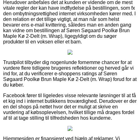
Herudover anbefales det at kunden er vidende om de mest
vitale regler der kan have indflydelse på bestillingen, som fx
den ombytningsrettighed internet virksomheden kører med. I
den relation er det tillige vigtigt, at man når som helst
bevarer ens e-mail kvittering, således man en anden gang
kan vidne om bestillingen af Søren Søgaard Poolkø Brun
Maple Kø 2-Delt (m. Wrap), ligegyldigt om du søger
produkter til en voksen eller et barn.
Trustpilot tilbyder dig nogenlunde fornemme chancer for at
vurdere flere tidligere brugeres reflektioner og herved går vi
ind for, at du verificerer e-shoppens ratings af Søren
Søgaard Poolkø Brun Maple Kø 2-Delt (m. Wrap) forud for at
du køber.
Facebook fører til ligeledes visse relevante løsninger til at få
et kig ind i internet butikkens troværdighed. Derudover er der
en del shops på nettet hvor det er muligt at skrive en
vurdering af købsoplevelsen, hvilket tillige må drages fordel
af til at tage stilling til tilfredsheden hos kunderne.
Hjemmesiden er finansieret ved hjælp af reklamer. Vi