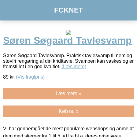
FCKNET
Søren Søgaard Tavlesvamp
Søren Søgaard Tavlesvamp. Praktisk tavlesvamp til nem og
støvfri rengøring af din kridttavle. Svampen kan vaskes og er
fremstillet i en god kvaltiet.
(Læs mere)
89
kr.
(Vis fragtpris)
Læs mere »
Køb nu »
Vi har gennemgået de mest populære webshops og anmeldt
dem med stjerner fra 1 til 5 ud fra bl.a. deres prisniveau,