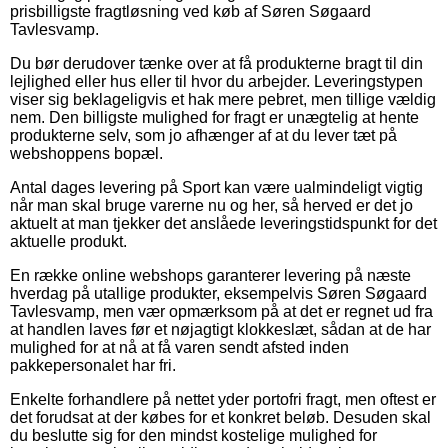
prisbilligste fragtløsning ved køb af Søren Søgaard
Tavlesvamp.
Du bør derudover tænke over at få produkterne bragt til din
lejlighed eller hus eller til hvor du arbejder. Leveringstypen
viser sig beklageligvis et hak mere pebret, men tillige vældig
nem. Den billigste mulighed for fragt er unægtelig at hente
produkterne selv, som jo afhænger af at du lever tæt på
webshoppens bopæl.
Antal dages levering på Sport kan være ualmindeligt vigtig
når man skal bruge varerne nu og her, så herved er det jo
aktuelt at man tjekker det anslåede leveringstidspunkt for det
aktuelle produkt.
En række online webshops garanterer levering på næste
hverdag på utallige produkter, eksempelvis Søren Søgaard
Tavlesvamp, men vær opmærksom på at det er regnet ud fra
at handlen laves før et nøjagtigt klokkeslæt, sådan at de har
mulighed for at nå at få varen sendt afsted inden
pakkepersonalet har fri.
Enkelte forhandlere på nettet yder portofri fragt, men oftest er
det forudsat at der købes for et konkret beløb. Desuden skal
du beslutte sig for den mindst kostelige mulighed for