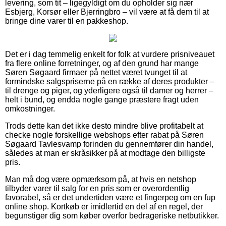
levering, som tit – ligegyldigt om du opholder sig nær
Esbjerg, Korsør eller Bjerringbro – vil være at få dem til at
bringe dine varer til en pakkeshop.
Det er i dag temmelig enkelt for folk at vurdere prisniveauet
fra flere online forretninger, og af den grund har mange
Søren Søgaard firmaer på nettet været tvunget til at
formindske salgspriserne på en række af deres produkter –
til drenge og piger, og yderligere også til damer og herrer –
helt i bund, og endda nogle gange præstere fragt uden
omkostninger.
Trods dette kan det ikke desto mindre blive profitabelt at
checke nogle forskellige webshops efter rabat på Søren
Søgaard Tavlesvamp forinden du gennemfører din handel,
således at man er skråsikker på at modtage den billigste
pris.
Man må dog være opmærksom på, at hvis en netshop
tilbyder varer til salg for en pris som er overordentlig
favorabel, så er det undertiden være et fingerpeg om en fup
online shop. Kortkøb er imidlertid en del af en regel, der
begunstiger dig som køber overfor bedrageriske netbutikker.