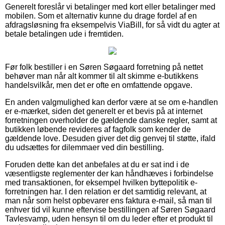
Generelt foreslår vi betalinger med kort eller betalinger med
mobilen. Som et alternativ kunne du drage fordel af en
afdragsløsning fra eksempelvis ViaBill, for så vidt du agter at
betale betalingen ude i fremtiden.
Før folk bestiller i en Søren Søgaard forretning på nettet
behøver man når alt kommer til alt skimme e-butikkens
handelsvilkår, men det er ofte en omfattende opgave.
En anden valgmulighed kan derfor være at se om e-handlen
er e-mærket, siden det generelt er et bevis på at internet
forretningen overholder de gældende danske regler, samt at
butikken løbende revideres af fagfolk som kender de
gældende love. Desuden giver det dig genvej til støtte, ifald
du udsættes for dilemmaer ved din bestilling.
Foruden dette kan det anbefales at du er sat ind i de
væsentligste reglementer der kan håndhæves i forbindelse
med transaktionen, for eksempel hvilken byttepolitik e-
forretningen har. I den relation er det samtidig relevant, at
man når som helst opbevarer ens faktura e-mail, så man til
enhver tid vil kunne eftervise bestillingen af Søren Søgaard
Tavlesvamp, uden hensyn til om du leder efter et produkt til