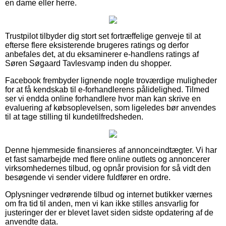
en dame eller herre.
Trustpilot tilbyder dig stort set fortræffelige genveje til at
efterse flere eksisterende brugeres ratings og derfor
anbefales det, at du eksaminerer e-handlens ratings af
Søren Søgaard Tavlesvamp inden du shopper.
Facebook frembyder lignende nogle troværdige muligheder
for at få kendskab til e-forhandlerens pålidelighed. Tilmed
ser vi endda online forhandlere hvor man kan skrive en
evaluering af købsoplevelsen, som ligeledes bør anvendes
til at tage stilling til kundetilfredsheden.
Denne hjemmeside finansieres af annonceindtægter. Vi har
et fast samarbejde med flere online outlets og annoncerer
virksomhedernes tilbud, og opnår provision for så vidt den
besøgende vi sender videre fuldfører en ordre.
Oplysninger vedrørende tilbud og internet butikker værnes
om fra tid til anden, men vi kan ikke stilles ansvarlig for
justeringer der er blevet lavet siden sidste opdatering af de
anvendte data.