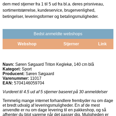
dem med stjerner fra 1 til 5 ud fra bl.a. deres prisniveau,
sortimentstørrelse, kundeservice, brugervenlighed,
betingelser, leveringsformer og betalingsmuligheder.
Bedst anmeldte webshops
Webshop
Stjerner
Link
Navn:
Søren Søgaard Triton Keglekø, 140 cm blå
Kategori:
Sport
Producent:
Søren Søgaard
Varenummer:
11017
EAN:
5704146059704
Vurderet til
4.5
ud af 5 stjerner baseret på
30
anmeldelser
Temmelig mange internet forhandlere frembyder nu om dage
et bredt udvalg af leveringsmuligheder. En af de mest
anvendte er nu om dage levering til en pakkeshop, og så
afhenter du blot varerne når det passer dig. Muligheden er