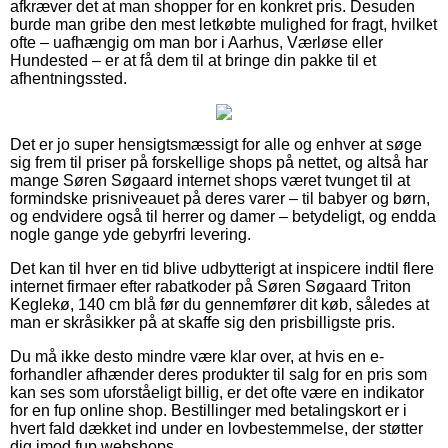
afkræver det at man shopper for en konkret pris. Desuden
burde man gribe den mest letkøbte mulighed for fragt, hvilket
ofte – uafhængig om man bor i Aarhus, Værløse eller
Hundested – er at få dem til at bringe din pakke til et
afhentningssted.
Det er jo super hensigtsmæssigt for alle og enhver at søge
sig frem til priser på forskellige shops på nettet, og altså har
mange Søren Søgaard internet shops været tvunget til at
formindske prisniveauet på deres varer – til babyer og børn,
og endvidere også til herrer og damer – betydeligt, og endda
nogle gange yde gebyrfri levering.
Det kan til hver en tid blive udbytterigt at inspicere indtil flere
internet firmaer efter rabatkoder på Søren Søgaard Triton
Keglekø, 140 cm blå før du gennemfører dit køb, således at
man er skråsikker på at skaffe sig den prisbilligste pris.
Du må ikke desto mindre være klar over, at hvis en e-
forhandler afhænder deres produkter til salg for en pris som
kan ses som uforståeligt billig, er det ofte være en indikator
for en fup online shop. Bestillinger med betalingskort er i
hvert fald dækket ind under en lovbestemmelse, der støtter
dig imod fup webshops.