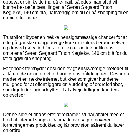
opbevarer sin kvittering på e-mail, således man altid vil
kunne bekræfte bestillingen af Søren Søgaard Triton
Keglekø, 140 cm blå, uafhængig om du er på shopping til en
dame eller herre.
Trustpilot tilbyder en række hensigtsmæssige chancer for at
eftergå ganske mange øvrige konsumenters bedømmelser
og derved går vi ind for, at du tjekker online butikkens
omtaler af Søren Søgaard Triton Keglekø, 140 cm blå før du
færdiggør din shopping.
Facebook frembyder desuden evigt ønskværdige metoder til
at få en idé om internet forhandlerens pålidelighed. Desuden
møder vi en række internet butikker som giver kunderne
mulighed for at offentliggøre en vurdering af ordreforløbet,
som ligeledes bør udnyttes til at afveje tidligere kunders
oplevelser.
Denne side er finansieret af reklamer. Vi har aftaler med et
hold af internet shops i Danmark hvor vi promoverer
forretningernes produkter, og får provision såfremt du laver
en ordre.