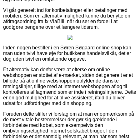
Vi går generelt ind for kortbetalinger eller betalinger med
mobilen. Som en alternativ mulighed kunne du benytte en
afdragsordning fra fx ViaBill, når du ser en fordel i at
godtgøre pengene over et længere tidsrum.
Inden nogen bestiller i en Søren Søgaard online shop kan
man uden tvivl have øje for butikkens handelsvilkår, det er
dog uden tvivl en omfattende opgave.
Et alternativ kan derfor være at efterse om online
webshoppen er støttet af e-mærket, siden det generelt er et
billede på at online webshoppen opfylder de danske
retningslinjer, tillige med at internet webshoppen af og til
kontrolleres af fagmænd som er inde i retningslinjerne. Dette
er en god mulighed for at blive assisteret, ifald du bliver
udsat for udfordringer med din shopping.
Foruden dette stiller vi forslag om at man er opmærksom på
de mest vitale bestemmelser der gør sig gældende i
forbindelse med købet, som eksempelvis den
ombytningsrettighed internet selskabet bruger. I den
forbindelse er det samtidig relevant, at man når som helst