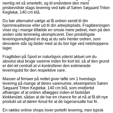
nemlig ret så smertefri, og tit endvidere den mest
prisbevidste slags levering ved køb af Søren Søgaard Triton
Keglekø, 140 cm blå.
Du bør alternativt vælge at få ordren sendt til din
hjemmeadresse eller ud til din arbejdsplads. Fragtløsningen
viser sig i mange tilfælde en smule mere pebret, men på den
anden side temmelig ukompliceret. Den prisbilligste
leveringsmulighed er dog at du selv henter ordren, som
desværre står og falder med at du bor lige ved netshoppens
lager.
Fragttiden på Sport er naturligvis yderst aktuel om du
absolut skal bruge varerne inden for kort tid, så af den grund
er det ret centralt at vi kontrollerer den estimerede
leveringstid for den respektive vare.
Masser af firmaer på nettet giver løfte om 1 hverdags
levering på mange af deres varenumre, eksempelvis Søren
Søgaard Triton Keglekø, 140 cm blå, som imidlertid
afhænger af at ordren aflægges inden et fastslået
klokkeslæt, sådan at de har en chance for at nå at få dit nye
produkt ud af døren forud for at de lageransatte har fri.
En række online shops lover portofri levering, men typisk