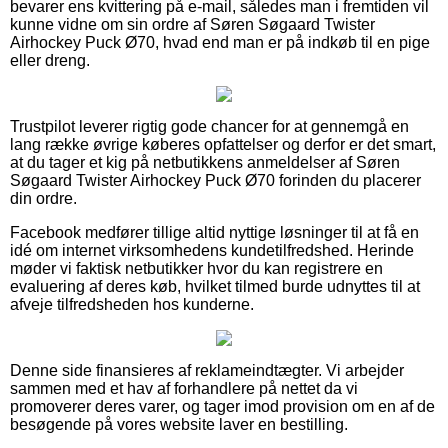
bevarer ens kvittering på e-mail, således man i fremtiden vil
kunne vidne om sin ordre af Søren Søgaard Twister
Airhockey Puck Ø70, hvad end man er på indkøb til en pige
eller dreng.
Trustpilot leverer rigtig gode chancer for at gennemgå en
lang række øvrige køberes opfattelser og derfor er det smart,
at du tager et kig på netbutikkens anmeldelser af Søren
Søgaard Twister Airhockey Puck Ø70 forinden du placerer
din ordre.
Facebook medfører tillige altid nyttige løsninger til at få en
idé om internet virksomhedens kundetilfredshed. Herinde
møder vi faktisk netbutikker hvor du kan registrere en
evaluering af deres køb, hvilket tilmed burde udnyttes til at
afveje tilfredsheden hos kunderne.
Denne side finansieres af reklameindtægter. Vi arbejder
sammen med et hav af forhandlere på nettet da vi
promoverer deres varer, og tager imod provision om en af de
besøgende på vores website laver en bestilling.