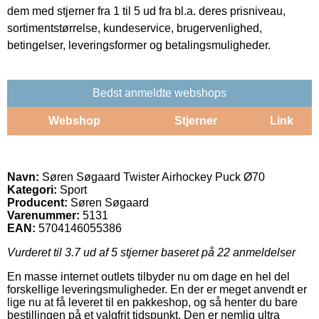
dem med stjerner fra 1 til 5 ud fra bl.a. deres prisniveau,
sortimentstørrelse, kundeservice, brugervenlighed,
betingelser, leveringsformer og betalingsmuligheder.
Bedst anmeldte webshops
Webshop
Stjerner
Link
Navn:
Søren Søgaard Twister Airhockey Puck Ø70
Kategori:
Sport
Producent:
Søren Søgaard
Varenummer:
5131
EAN:
5704146055386
Vurderet til
3.7
ud af 5 stjerner baseret på
22
anmeldelser
En masse internet outlets tilbyder nu om dage en hel del
forskellige leveringsmuligheder. En der er meget anvendt er
lige nu at få leveret til en pakkeshop, og så henter du bare
bestillingen på et valgfrit tidspunkt. Den er nemlig ultra