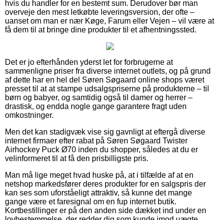
hvis du handler for en bestemt sum. Derudover bør man
overveje den mest letkøbte leveringsversion, der ofte –
uanset om man er nær Køge, Farum eller Vejen – vil være at
få dem til at bringe dine produkter til et afhentningssted.
Det er jo efterhånden yderst let for forbrugerne at
sammenligne priser fra diverse internet outlets, og på grund
af dette har en hel del Søren Søgaard online shops været
presset til at at stampe udsalgspriserne på produkterne – til
børn og babyer, og samtidig også til damer og herrer –
drastisk, og endda nogle gange garantere fragt uden
omkostninger.
Men det kan stadigvæk vise sig gavnligt at eftergå diverse
internet firmaer efter rabat på Søren Søgaard Twister
Airhockey Puck Ø70 inden du shopper, således at du er
velinformeret til at få den prisbilligste pris.
Man må lige meget hvad huske på, at i tilfælde af at en
netshop markedsfører deres produkter for en salgspris der
kan ses som uforståeligt attraktiv, så kunne det mange
gange være et faresignal om en fup internet butik.
Kortbestillinger er på den anden side dækket ind under en
lovbestemmelse, der redder dig som kunde imod uægte