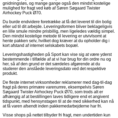
gnidningsløs, og mange gange også den mindst kostelige
mulighed for fragt ved køb af Søren Søgaard Twister
Airhockey Puck Ø70.
Du burde endvidere foretrække at få det leveret til din bolig
eller ud til dit arbejde. Leveringsformen bliver beklageligvis
en lille smule mindre prisbillig, men ligeledes vældig simpel.
Den mindst kostelige metode til levering er utvivlsomt at
hente pakken selv, hvilket dog kræver at du opholder dig i
kort afstand af internet selskabets bopæl.
Leveringshastigheden på Sport kan vise sig at være yderst
bestemmende i tilfælde af at vi har brug for din ordre nu og
her, så af den grund er det særdeles afgørende at du
studerer den anslåede leveringsdato ved det respektive
produkt.
De fleste internet virksomheder reklamerer med dag-til-dag
fragt på deres primære varenumre, eksempelvis Søren
Søgaard Twister Airhockey Puck Ø70, som trods alt er
afhængig af at bestillingen laves tidligere end et angivent
tidspunkt, med hensynstagen til at de med sikkerhed kan nå
at få varen afsendt inden pakkemedarbejderne har fri.
Visse shops på nettet tilbyder fri fragt, men undertiden kun