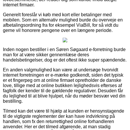
internet firmaer.
Generelt foreslår vi køb med kort eller betalinger med
mobilen. Som en alternativ mulighed burde du overveje en
afbetalingsordning fra for eksempel ViaBill, for så vidt du
gerne vil honorere pengene over en længere periode.
Inden nogen bestiller i en Søren Søgaard e-forretning burde
man for at være sikker gennemlæse deres
handelsbetingelser, dog er det oftest ikke super spændende.
En anden valgmulighed kan være at undersøge hvorvidt
internet forretningen er e-mærke godkendt, siden det typisk
er et fingerpeg om at online firmaet opretholder de danske
love, tillige med at online butikken lejlighedsvis efterses af
fagfolk der kender til de gældende regulativer. Desuden får
du lejlighed til at blive hjulpet, når du møder besvær ved din
bestilling.
Tilmed kan det være til hjælp at kunden er hensynstagende
til de vigtigste reglementer der kan have indvirkning på
handlen, som fx den returrettighed online forhandleren
anvender. Her er det tilmed afgørende, at man stadig