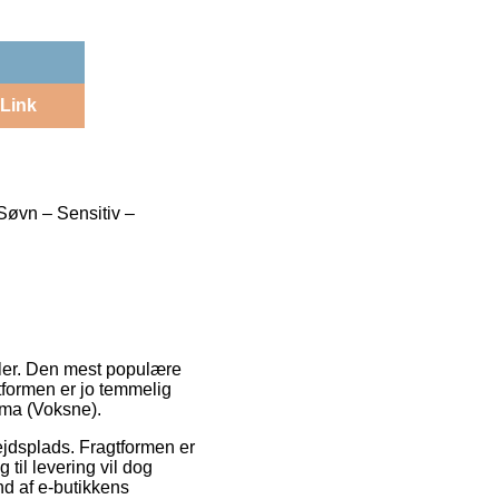
Link
Søvn – Sensitiv –
ller. Den mest populære
formen er jo temmelig
oma (Voksne).
bejdsplads. Fragtformen er
 til levering vil dog
nd af e-butikkens