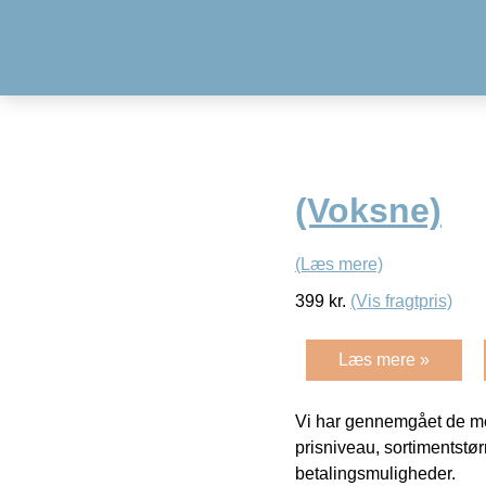
(Voksne)
(Læs mere)
399
kr.
(Vis fragtpris)
Læs mere »
Vi har gennemgået de mes
prisniveau, sortimentstø
betalingsmuligheder.