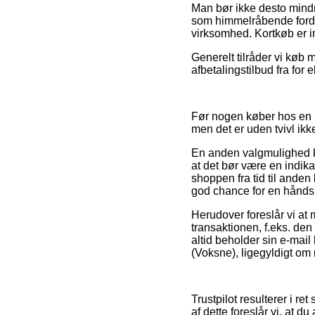
Man bør ikke desto mindr
som himmelråbende fordel
virksomhed. Kortkøb er im
Generelt tilråder vi køb 
afbetalingstilbud fra for
Før nogen køber hos en D
men det er uden tvivl ikk
En anden valgmulighed ku
at det bør være en indikat
shoppen fra tid til anden
god chance for en håndsr
Herudover foreslår vi at
transaktionen, f.eks. den
altid beholder sin e-mail
(Voksne), ligegyldigt om 
Trustpilot resulterer i re
af dette foreslår vi, at 