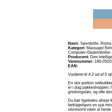
Navn:
Søvnbrille, Roma
Kategori:
Massage/ Behan
Computer-/Skærmbriller 
Producent:
Den Intellig
Varenummer:
180-0503
EAN:
Vurderet til
4.2
ud af 5 st
En stor portion netbutik
er i dag pakkeshoppen, 
gnidningsløs, og ofte de
Du bør ligeledes afveje f
beklageligvis en sjat min
utvivlsomt være at hente 