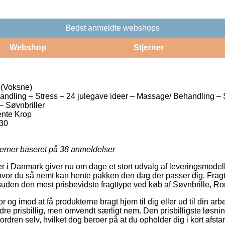
Bedst anmeldte webshops
Webshop
Stjerner
 (Voksne)
dling – Stress – 24 julegave ideer – Massage/ Behandling – 
– Søvnbriller
ente Krop
30
jerner baseret på
38
anmeldelser
ker i Danmark giver nu om dage et stort udvalg af leveringsmode
hvor du så nemt kan hente pakken den dag der passer dig. Fragt
suden den mest prisbevidste fragttype ved køb af Søvnbrille, R
or og imod at få produkterne bragt hjem til dig eller ud til din ar
dre prisbillig, men omvendt særligt nem. Den prisbilligste løsning
ordren selv, hvilket dog beroer på at du opholder dig i kort afsta