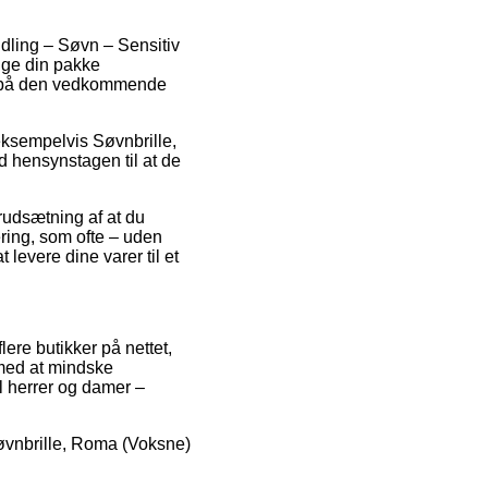
dling – Søvn – Sensitiv
ruge din pakke
ing på den vedkommende
eksempelvis Søvnbrille,
d hensynstagen til at de
rudsætning af at du
ering, som ofte – uden
 levere dine varer til et
lere butikker på nettet,
 med at mindske
l herrer og damer –
 Søvnbrille, Roma (Voksne)