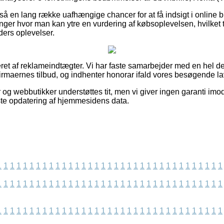
å en lang række uafhængige chancer for at få indsigt i online b
inger hvor man kan ytre en vurdering af købsoplevelsen, hvilket ti
nders oplevelser.
ret af reklameindtægter. Vi har faste samarbejder med en hel del
firmaernes tilbud, og indhenter honorar ifald vores besøgende l
 og webbutikker understøttes tit, men vi giver ingen garanti imo
ste opdatering af hjemmesidens data.
1
1
1
1
1
1
1
1
1
1
1
1
1
1
1
1
1
1
1
1
1
1
1
1
1
1
1
1
1
1
1
1
1
1
1
1
1
1
1
1
1
1
1
1
1
1
1
1
1
1
1
1
1
1
1
1
1
1
1
1
1
1
1
1
1
1
1
1
1
1
1
1
1
1
1
1
1
1
1
1
1
1
1
1
1
1
1
1
1
1
1
1
1
1
1
1
1
1
1
1
1
1
1
1
1