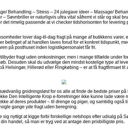
ge/ Behandling – Stress – 24 julegave ideer – Massage/ Behan
– Søvnbriller er naturligvis ultra vital såfremt vi står og skal b
 er det rimelig passende at vi checker tidshorisonten for lever
ksomheder lover dag-til-dag fragt på mange af butikkens varer, 
 betinget af at handlen laves forud for et konkret tidspunkt, me
ren på posthuset inden logistikpersonalet får fri.
 tilbyder fragt uden omkostninger, men i mange tilfælde under fo
beløb. Desuden skal du udvælge den mindst kostelige type af lev
å Helsingør, Hillerød eller Ringkøbing – er at få fragtfirmaet til at
sædvanlig gnidningsløst for os alle at finde de bedste priser på f
kke Den Intelligente Krop e-forretninger ikke kunne lade være
ke af deres produkter – til drenge og piger, og samtidig også ti
a nogle gange yde fragt uden beregning.
e sig nyttigt at kigge forbi forskellige netshops efter udsalg på
in handel, så man er tryg ved at antage den prisbilligste pris.