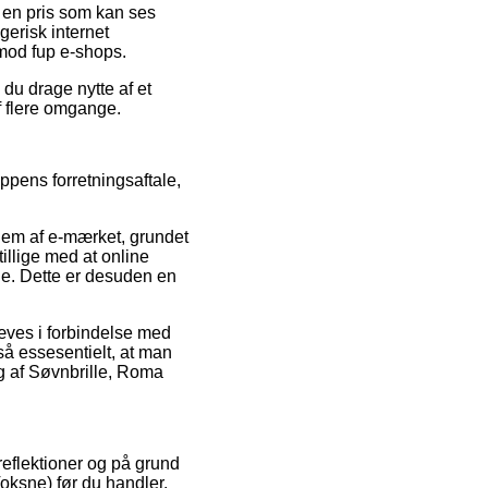
r en pris som kan ses
erisk internet
imod fup e-shops.
du drage nytte af et
af flere omgange.
ppens forretningsaftale,
lem af e-mærket, grundet
tillige med at online
rne. Dette er desuden en
æves i forbindelse med
så essesentielt, at man
ng af Søvnbrille, Roma
 reflektioner og på grund
oksne) før du handler.