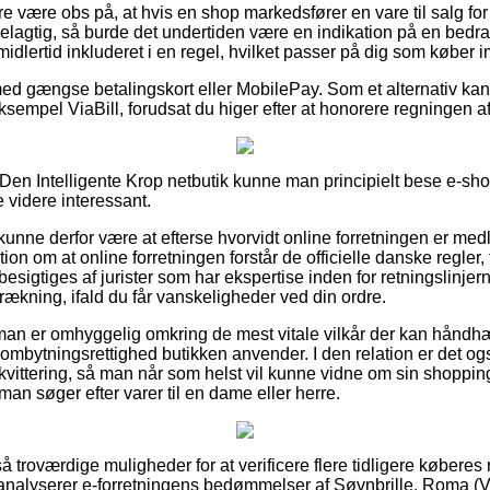
e være obs på, at hvis en shop markedsfører en vare til salg fo
agtig, så burde det undertiden være en indikation på en bedrag
idlertid inkluderet i en regel, hvilket passer på dig som køber 
med gængse betalingskort eller MobilePay. Som et alternativ kan 
 eksempel ViaBill, forudsat du higer efter at honorere regningen 
en Intelligente Krop netbutik kunne man principielt bese e-sho
e videre interessant.
nne derfor være at efterse hvorvidt online forretningen er med
ion om at online forretningen forstår de officielle danske regler, 
 besigtiges af jurister som har ekspertise inden for retningslinje
ækning, ifald du får vanskeligheder ved din ordre.
 man er omhyggelig omkring de mest vitale vilkår der kan håndh
 ombytningsrettighed butikken anvender. I den relation er det og
 kvittering, så man når som helst vil kunne vidne om sin shoppi
man søger efter varer til en dame eller herre.
t så troværdige muligheder for at verificere flere tidligere køberes
du analyserer e-forretningens bedømmelser af Søvnbrille, Roma (V