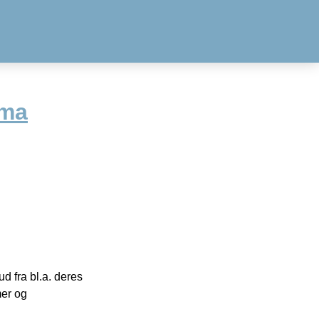
oma
 fra bl.a. deres
mer og