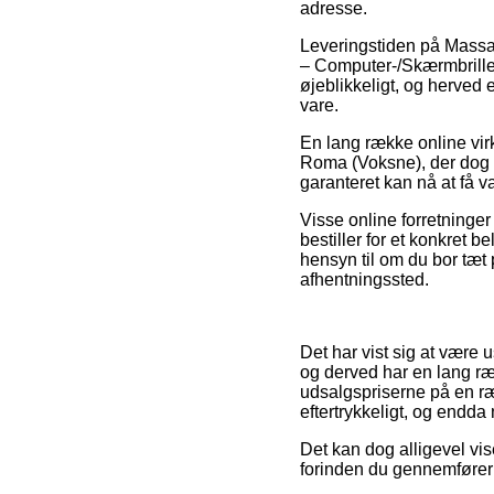
adresse.
Leveringstiden på Massa
– Computer-/Skærmbriller 
øjeblikkeligt, og herved
vare.
En lang række online vir
Roma (Voksne), der dog er
garanteret kan nå at få va
Visse online forretninger
bestiller for et konkret 
hensyn til om du bor tæt p
afhentningssted.
Det har vist sig at være u
og derved har en lang ræ
udsalgspriserne på en ræk
eftertrykkeligt, og endd
Det kan dog alligevel vis
forinden du gennemfører d