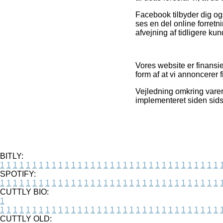
Facebook tilbyder dig ogs
ses en del online forretn
afvejning af tidligere ku
Vores website er finansie
form af at vi annoncerer 
Vejledning omkring varer
implementeret siden sid
BITLY:
1
1
1
1
1
1
1
1
1
1
1
1
1
1
1
1
1
1
1
1
1
1
1
1
1
1
1
1
1
1
1
1
1
1
SPOTIFY:
1
1
1
1
1
1
1
1
1
1
1
1
1
1
1
1
1
1
1
1
1
1
1
1
1
1
1
1
1
1
1
1
1
1
CUTTLY BIO:
1
1
1
1
1
1
1
1
1
1
1
1
1
1
1
1
1
1
1
1
1
1
1
1
1
1
1
1
1
1
1
1
1
1
1
CUTTLY OLD: