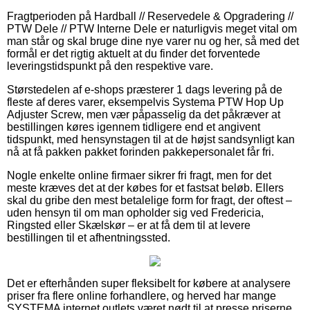
Fragtperioden på Hardball // Reservedele & Opgradering //
PTW Dele // PTW Interne Dele er naturligvis meget vital om
man står og skal bruge dine nye varer nu og her, så med det
formål er det rigtig aktuelt at du finder det forventede
leveringstidspunkt på den respektive vare.
Størstedelen af e-shops præsterer 1 dags levering på de
fleste af deres varer, eksempelvis Systema PTW Hop Up
Adjuster Screw, men vær påpasselig da det påkræver at
bestillingen køres igennem tidligere end et angivent
tidspunkt, med hensynstagen til at de højst sandsynligt kan
nå at få pakken pakket forinden pakkepersonalet får fri.
Nogle enkelte online firmaer sikrer fri fragt, men for det
meste kræves det at der købes for et fastsat beløb. Ellers
skal du gribe den mest betalelige form for fragt, der oftest –
uden hensyn til om man opholder sig ved Fredericia,
Ringsted eller Skælskør – er at få dem til at levere
bestillingen til et afhentningssted.
Det er efterhånden super fleksibelt for købere at analysere
priser fra flere online forhandlere, og herved har mange
SYSTEMA internet outlets været nødt til at presse priserne