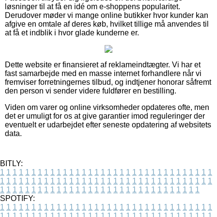
løsninger til at få en idé om e-shoppens popularitet.
Derudover møder vi mange online butikker hvor kunder kan
afgive en omtale af deres køb, hvilket tillige må anvendes til
at få et indblik i hvor glade kunderne er.
Dette website er finansieret af reklameindtægter. Vi har et
fast samarbejde med en masse internet forhandlere når vi
fremviser forretningernes tilbud, og indtjener honorar såfremt
den person vi sender videre fuldfører en bestilling.
Viden om varer og online virksomheder opdateres ofte, men
det er umuligt for os at give garantier imod reguleringer der
eventuelt er udarbejdet efter seneste opdatering af websitets
data.
BITLY:
1
1
1
1
1
1
1
1
1
1
1
1
1
1
1
1
1
1
1
1
1
1
1
1
1
1
1
1
1
1
1
1
1
1
1
1
1
1
1
1
1
1
1
1
1
1
1
1
1
1
1
1
1
1
1
1
1
1
1
1
1
1
1
1
1
1
1
1
1
1
1
1
1
1
1
1
1
1
1
1
1
1
1
1
1
1
1
1
1
1
1
1
1
1
1
1
1
1
1
1
SPOTIFY:
1
1
1
1
1
1
1
1
1
1
1
1
1
1
1
1
1
1
1
1
1
1
1
1
1
1
1
1
1
1
1
1
1
1
1
1
1
1
1
1
1
1
1
1
1
1
1
1
1
1
1
1
1
1
1
1
1
1
1
1
1
1
1
1
1
1
1
1