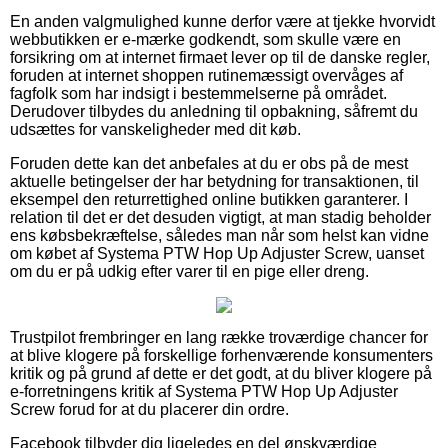
En anden valgmulighed kunne derfor være at tjekke hvorvidt
webbutikken er e-mærke godkendt, som skulle være en
forsikring om at internet firmaet lever op til de danske regler,
foruden at internet shoppen rutinemæssigt overvåges af
fagfolk som har indsigt i bestemmelserne på området.
Derudover tilbydes du anledning til opbakning, såfremt du
udsættes for vanskeligheder med dit køb.
Foruden dette kan det anbefales at du er obs på de mest
aktuelle betingelser der har betydning for transaktionen, til
eksempel den returrettighed online butikken garanterer. I
relation til det er det desuden vigtigt, at man stadig beholder
ens købsbekræftelse, således man når som helst kan vidne
om købet af Systema PTW Hop Up Adjuster Screw, uanset
om du er på udkig efter varer til en pige eller dreng.
Trustpilot frembringer en lang række troværdige chancer for
at blive klogere på forskellige forhenværende konsumenters
kritik og på grund af dette er det godt, at du bliver klogere på
e-forretningens kritik af Systema PTW Hop Up Adjuster
Screw forud for at du placerer din ordre.
Facebook tilbyder dig ligeledes en del ønskværdige