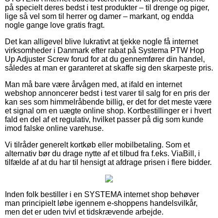
på specielt deres bedst i test produkter – til drenge og piger,
lige så vel som til herrer og damer – markant, og endda
nogle gange love gratis fragt.
Det kan alligevel blive lukrativt at tjekke nogle få internet
virksomheder i Danmark efter rabat på Systema PTW Hop
Up Adjuster Screw forud for at du gennemfører din handel,
således at man er garanteret at skaffe sig den skarpeste pris.
Man må bare være årvågen med, at ifald en internet
webshop annoncerer bedst i test varer til salg for en pris der
kan ses som himmelråbende billig, er det for det meste være
et signal om en uægte online shop. Kortbestillinger er i hvert
fald en del af et regulativ, hvilket passer på dig som kunde
imod falske online varehuse.
Vi tilråder generelt kortkøb eller mobilbetaling. Som et
alternativ bør du drage nytte af et tilbud fra f.eks. ViaBill, i
tilfælde af at du har til hensigt at afdrage prisen i flere bidder.
Inden folk bestiller i en SYSTEMA internet shop behøver
man principielt løbe igennem e-shoppens handelsvilkår,
men det er uden tvivl et tidskrævende arbejde.