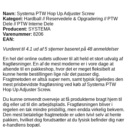
Navn:
Systema PTW Hop Up Adjuster Screw
Kategori:
Hardball // Reservedele & Opgradering // PTW
Dele // PTW Interne Dele
Producent:
SYSTEMA
Varenummer:
8206
EAN:
Vurderet til
4.1
ud af 5 stjerner baseret på
48
anmeldelser
En hel del online outlets udlover til alt held et stort udvalg af
fragtløsninger. En af de mest moderne er i vore dage at
afsende til en pakkeshop, hvor det er meget fleksibelt at
kunne hente bestillingen lige når det passer dig.
Fragtmetoden er altså super nem, samt typisk ligeledes den
mest prisbevidste fragtløsning ved køb af Systema PTW
Hop Up Adjuster Screw.
Du kunne omvendt overveje at få produkterne bragt hjem til
dig eller ud til din arbejdsplads. Fragtløsningen bliver i
regelen en tak mindre prisbillig, men endda virkelig bekvem.
Den mest betalelige fragtmetode er uden tvivl selv at hente
pakken, hvilket dog forudsætter at du fysisk befinder dig nær
e-handlens bopæl.