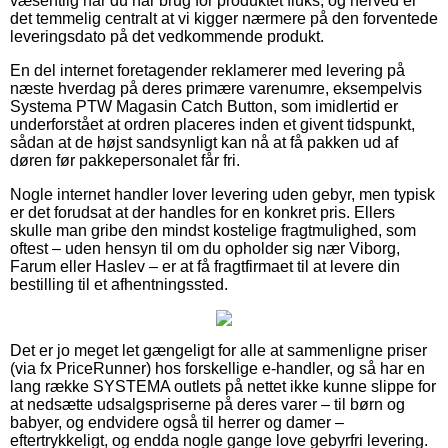
væsentlig når du har brug for produktet fluks, og herved er
det temmelig centralt at vi kigger nærmere på den forventede
leveringsdato på det vedkommende produkt.
En del internet foretagender reklamerer med levering på
næste hverdag på deres primære varenumre, eksempelvis
Systema PTW Magasin Catch Button, som imidlertid er
underforstået at ordren placeres inden et givent tidspunkt,
sådan at de højst sandsynligt kan nå at få pakken ud af
døren før pakkepersonalet får fri.
Nogle internet handler lover levering uden gebyr, men typisk
er det forudsat at der handles for en konkret pris. Ellers
skulle man gribe den mindst kostelige fragtmulighed, som
oftest – uden hensyn til om du opholder sig nær Viborg,
Farum eller Haslev – er at få fragtfirmaet til at levere din
bestilling til et afhentningssted.
Det er jo meget let gængeligt for alle at sammenligne priser
(via fx PriceRunner) hos forskellige e-handler, og så har en
lang række SYSTEMA outlets på nettet ikke kunne slippe for
at nedsætte udsalgspriserne på deres varer – til børn og
babyer, og endvidere også til herrer og damer –
eftertrykkeligt, og endda nogle gange love gebyrfri levering.