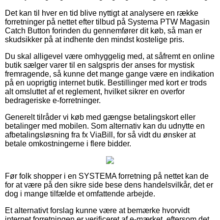
Det kan til hver en tid blive nyttigt at analysere en række
forretninger på nettet efter tilbud på Systema PTW Magasin
Catch Button forinden du gennemfører dit køb, så man er
skudsikker på at indhente den mindst kostelige pris.
Du skal alligevel være omhyggelig med, at såfremt en online
butik sælger varer til en salgspris der anses for mystisk
fremragende, så kunne det mange gange være en indikation
på en uoprigtig internet butik. Bestillinger med kort er trods
alt omsluttet af et reglement, hvilket sikrer en overfor
bedrageriske e-forretninger.
Generelt tilråder vi køb med gængse betalingskort eller
betalinger med mobilen. Som alternativ kan du udnytte en
afbetalingsløsning fra fx ViaBill, for så vidt du ønsker at
betale omkostningerne i flere bidder.
Før folk shopper i en SYSTEMA forretning på nettet kan de
for at være på den sikre side bese dens handelsvilkår, det er
dog i mange tilfælde et omfattende arbejde.
Et alternativt forslag kunne være at bemærke hvorvidt
internet forretningen er verificeret af e-mærket, eftersom det