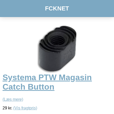
FCKNET
Systema PTW Magasin
Catch Button
(Læs mere)
29
kr.
(Vis fragtpris)