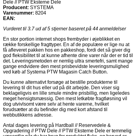
Dele // PTW Eksterne Dele
Producent:
SYSTEMA
Varenummer:
8204
EAN:
Vurderet til
3.7
ud af 5 stjerner baseret på
44
anmeldelser
En stor portion internet shops frembyder i øjeblikket en
række forskellige fragttyper. En af de populære er lige nu at
få afleveret pakken hos en pakkeshop, fordi det så giver dig
god fleksibilitet til at kunne afhente dine varer når der er tid til
det. Leveringsmetoden er nemlig ultra smertefri, samt mange
gange endvidere den mest prisbevidste leveringsmulighed
ved køb af Systema PTW Magasin Catch Button.
Du kunne alternativt forsøge at bestille produkterne til
levering til dit hus eller ud på dit arbejde. Den viser sig
beklageligvis en lille smule mindre prisbillig, men ligeledes
meget hensigtsmæssig. Den mest letkøbte fragtløsning vil
dog utvivlsomt være selv at hente varerne, hvilket
forudsætter at du befinder dig med kort afstand til
webbutikkens adresse.
Antal dages levering på Hardball // Reservedele &
Opgradering // PTW Dele // PTW Eksterne Dele er temmelig