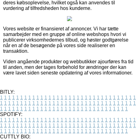
deres købsoplevelse, hvilket også kan anvendes til
vurdering af tilfredsheden hos kunderne.
Vores website er finansieret af annoncer. Vi har tætte
samarbejder med en gruppe af online webshops hvori vi
publicerer virksomhedernes tilbud, og høster godtgørelse
når en af de besøgende på vores side realiserer en
transaktion.
Viden angående produkter og webbutikker ajourføres fra tid
til anden, men der tages forbehold for ændringer der kan
være lavet siden seneste opdatering af vores informationer.
BITLY:
1
1
1
1
1
1
1
1
1
1
1
1
1
1
1
1
1
1
1
1
1
1
1
1
1
1
1
1
1
1
1
1
1
1
1
1
1
1
1
1
1
1
1
1
1
1
1
1
1
1
1
1
1
1
1
1
1
1
1
1
1
1
1
1
1
1
1
1
1
1
1
1
1
1
1
1
1
1
1
1
1
1
1
1
1
1
1
1
1
1
1
1
1
1
1
1
1
1
1
1
SPOTIFY:
1
1
1
1
1
1
1
1
1
1
1
1
1
1
1
1
1
1
1
1
1
1
1
1
1
1
1
1
1
1
1
1
1
1
1
1
1
1
1
1
1
1
1
1
1
1
1
1
1
1
1
1
1
1
1
1
1
1
1
1
1
1
1
1
1
1
1
1
1
1
1
1
1
1
1
1
1
1
1
1
1
1
1
1
1
1
1
1
1
1
1
1
1
1
1
1
1
1
1
1
CUTTLY BIO: