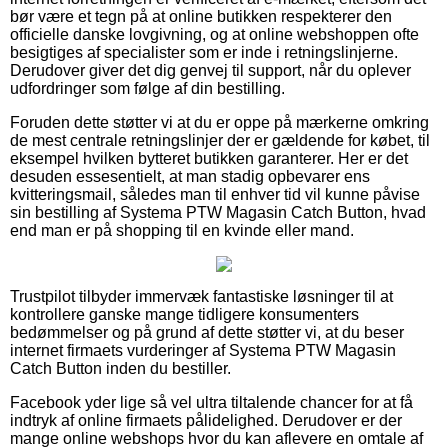
bør være et tegn på at online butikken respekterer den
officielle danske lovgivning, og at online webshoppen ofte
besigtiges af specialister som er inde i retningslinjerne.
Derudover giver det dig genvej til support, når du oplever
udfordringer som følge af din bestilling.
Foruden dette støtter vi at du er oppe på mærkerne omkring
de mest centrale retningslinjer der er gældende for købet, til
eksempel hvilken bytteret butikken garanterer. Her er det
desuden essesentielt, at man stadig opbevarer ens
kvitteringsmail, således man til enhver tid vil kunne påvise
sin bestilling af Systema PTW Magasin Catch Button, hvad
end man er på shopping til en kvinde eller mand.
Trustpilot tilbyder immervæk fantastiske løsninger til at
kontrollere ganske mange tidligere konsumenters
bedømmelser og på grund af dette støtter vi, at du beser
internet firmaets vurderinger af Systema PTW Magasin
Catch Button inden du bestiller.
Facebook yder lige så vel ultra tiltalende chancer for at få
indtryk af online firmaets pålidelighed. Derudover er der
mange online webshops hvor du kan aflevere en omtale af