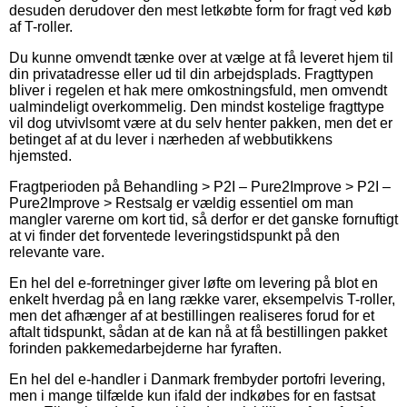
desuden derudover den mest letkøbte form for fragt ved køb
af T-roller.
Du kunne omvendt tænke over at vælge at få leveret hjem til
din privatadresse eller ud til din arbejdsplads. Fragttypen
bliver i regelen et hak mere omkostningsfuld, men omvendt
ualmindeligt overkommelig. Den mindst kostelige fragttype
vil dog utvivlsomt være at du selv henter pakken, men det er
betinget af at du lever i nærheden af webbutikkens
hjemsted.
Fragtperioden på Behandling > P2I – Pure2Improve > P2I –
Pure2Improve > Restsalg er vældig essentiel om man
mangler varerne om kort tid, så derfor er det ganske fornuftigt
at vi finder det forventede leveringstidspunkt på den
relevante vare.
En hel del e-forretninger giver løfte om levering på blot en
enkelt hverdag på en lang række varer, eksempelvis T-roller,
men det afhænger af at bestillingen realiseres forud for et
aftalt tidspunkt, sådan at de kan nå at få bestillingen pakket
forinden pakkemedarbejderne har fyraften.
En hel del e-handler i Danmark frembyder portofri levering,
men i mange tilfælde kun ifald der indkøbes for en fastsat