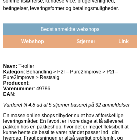
sortimentstørrelse, kundeservice, brugervenlighed,
betingelser, leveringsformer og betalingsmuligheder.
Bedst anmeldte webshops
Webshop
Stjerner
Link
Navn:
T-roller
Kategori:
Behandling > P2I – Pure2Improve > P2I –
Pure2Improve > Restsalg
Producent:
Varenummer:
49786
EAN:
Vurderet til
4.8
ud af 5 stjerner baseret på
32
anmeldelser
En masse online shops tilbyder nu et hav af forskellige
leveringsmåder. En favorit er i vore dage at få afleveret
pakken hos en pakkeshop, hvor det er meget fleksibelt at
kunne hente de bestilte varer når det passer ind i din
hverdag. Fragtløsningen er altså særligt problemfri, og