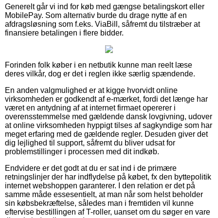
Generelt går vi ind for køb med gængse betalingskort eller
MobilePay. Som alternativ burde du drage nytte af en
afdragsløsning som f.eks. ViaBill, såfremt du tilstræber at
finansiere betalingen i flere bidder.
Forinden folk køber i en netbutik kunne man reelt læse
deres vilkår, dog er det i reglen ikke særlig spændende.
En anden valgmulighed er at kigge hvorvidt online
virksomheden er godkendt af e-mærket, fordi det længe har
været en antydning af at internet firmaet opererer i
overensstemmelse med gældende dansk lovgivning, udover
at online virksomheden hyppigt tilses af sagkyndige som har
meget erfaring med de gældende regler. Desuden giver det
dig lejlighed til support, såfremt du bliver udsat for
problemstillinger i processen med dit indkøb.
Endvidere er det godt at du er sat ind i de primære
retningslinjer der har indflydelse på købet, fx den byttepolitik
internet webshoppen garanterer. I den relation er det på
samme måde essesentielt, at man når som helst beholder
sin købsbekræftelse, således man i fremtiden vil kunne
eftervise bestillingen af T-roller, uanset om du søger en vare