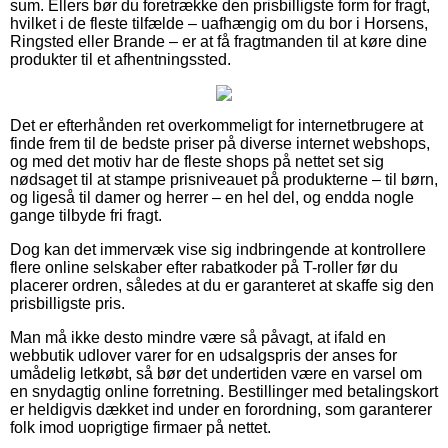
sum. Ellers bør du foretrække den prisbilligste form for fragt,
hvilket i de fleste tilfælde – uafhængig om du bor i Horsens,
Ringsted eller Brande – er at få fragtmanden til at køre dine
produkter til et afhentningssted.
Det er efterhånden ret overkommeligt for internetbrugere at
finde frem til de bedste priser på diverse internet webshops,
og med det motiv har de fleste shops på nettet set sig
nødsaget til at stampe prisniveauet på produkterne – til børn,
og ligeså til damer og herrer – en hel del, og endda nogle
gange tilbyde fri fragt.
Dog kan det immervæk vise sig indbringende at kontrollere
flere online selskaber efter rabatkoder på T-roller før du
placerer ordren, således at du er garanteret at skaffe sig den
prisbilligste pris.
Man må ikke desto mindre være så påvagt, at ifald en
webbutik udlover varer for en udsalgspris der anses for
umådelig letkøbt, så bør det undertiden være en varsel om
en snydagtig online forretning. Bestillinger med betalingskort
er heldigvis dækket ind under en forordning, som garanterer
folk imod uoprigtige firmaer på nettet.