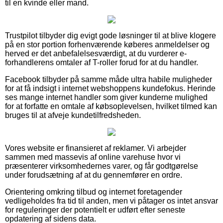
til en kvinde eller mand.
Trustpilot tilbyder dig evigt gode løsninger til at blive klogere
på en stor portion forhenværende køberes anmeldelser og
herved er det anbefalelsesværdigt, at du vurderer e-
forhandlerens omtaler af T-roller forud for at du handler.
Facebook tilbyder på samme måde ultra habile muligheder
for at få indsigt i internet webshoppens kundefokus. Herinde
ses mange internet handler som giver kunderne mulighed
for at forfatte en omtale af købsoplevelsen, hvilket tilmed kan
bruges til at afveje kundetilfredsheden.
Vores website er finansieret af reklamer. Vi arbejder
sammen med massevis af online varehuse hvor vi
præsenterer virksomhedernes varer, og får godtgørelse
under forudsætning af at du gennemfører en ordre.
Orientering omkring tilbud og internet foretagender
vedligeholdes fra tid til anden, men vi påtager os intet ansvar
for reguleringer der potentielt er udført efter seneste
opdatering af sidens data.