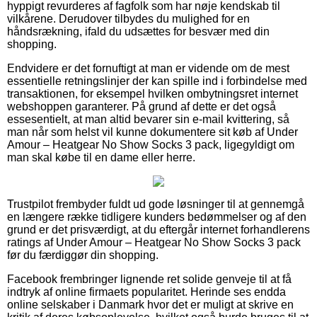
hyppigt revurderes af fagfolk som har nøje kendskab til
vilkårene. Derudover tilbydes du mulighed for en
håndsrækning, ifald du udsættes for besvær med din
shopping.
Endvidere er det fornuftigt at man er vidende om de mest
essentielle retningslinjer der kan spille ind i forbindelse med
transaktionen, for eksempel hvilken ombytningsret internet
webshoppen garanterer. På grund af dette er det også
essesentielt, at man altid bevarer sin e-mail kvittering, så
man når som helst vil kunne dokumentere sit køb af Under
Amour – Heatgear No Show Socks 3 pack, ligegyldigt om
man skal købe til en dame eller herre.
Trustpilot frembyder fuldt ud gode løsninger til at gennemgå
en længere række tidligere kunders bedømmelser og af den
grund er det prisværdigt, at du eftergår internet forhandlerens
ratings af Under Amour – Heatgear No Show Socks 3 pack
før du færdiggør din shopping.
Facebook frembringer lignende ret solide genveje til at få
indtryk af online firmaets popularitet. Herinde ses endda
online selskaber i Danmark hvor det er muligt at skrive en