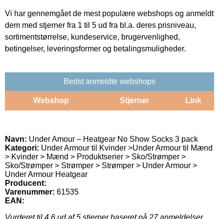
Vi har gennemgået de mest populære webshops og anmeldt
dem med stjerner fra 1 til 5 ud fra bl.a. deres prisniveau,
sortimentstørrelse, kundeservice, brugervenlighed,
betingelser, leveringsformer og betalingsmuligheder.
Bedst anmeldte webshops
Webshop
Stjerner
Link
Navn:
Under Amour – Heatgear No Show Socks 3 pack
Kategori:
​Under Armour til Kvinder >​Under Armour til Mænd
> Kvinder > Mænd > Produktserier > Sko/Strømper >
Sko/Strømper > Strømper > Strømper > Under Armour >
Under Armour Heatgear
Producent:
Varenummer:
61535
EAN:
Vurderet til
4.6
ud af 5 stjerner baseret på
27
anmeldelser