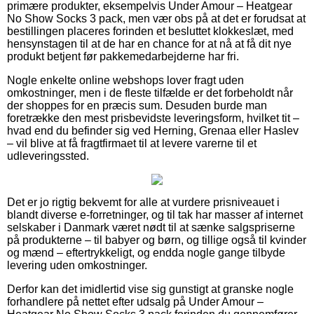
primære produkter, eksempelvis Under Amour – Heatgear
No Show Socks 3 pack, men vær obs på at det er forudsat at
bestillingen placeres forinden et besluttet klokkeslæt, med
hensynstagen til at de har en chance for at nå at få dit nye
produkt betjent før pakkemedarbejderne har fri.
Nogle enkelte online webshops lover fragt uden
omkostninger, men i de fleste tilfælde er det forbeholdt når
der shoppes for en præcis sum. Desuden burde man
foretrække den mest prisbevidste leveringsform, hvilket tit –
hvad end du befinder sig ved Herning, Grenaa eller Haslev
– vil blive at få fragtfirmaet til at levere varerne til et
udleveringssted.
Det er jo rigtig bekvemt for alle at vurdere prisniveauet i
blandt diverse e-forretninger, og til tak har masser af internet
selskaber i Danmark været nødt til at sænke salgspriserne
på produkterne – til babyer og børn, og tillige også til kvinder
og mænd – eftertrykkeligt, og endda nogle gange tilbyde
levering uden omkostninger.
Derfor kan det imidlertid vise sig gunstigt at granske nogle
forhandlere på nettet efter udsalg på Under Amour –