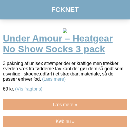
FCKNET
Under Amour – Heatgear
No Show Socks 3 pack
3 pakning af unisex strømper der er kraftige men trækker
sveden væk fra fødderne.lav kant der gør dem så godt som
usynlige i skoene.udført i et strækbart materiale, så de
passer enhver fod.
(Læs mere)
69
kr.
(Vis fragtpris)
Læs mere »
Køb nu »