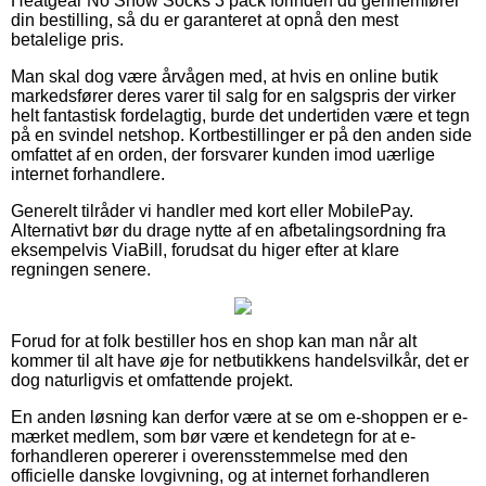
Heatgear No Show Socks 3 pack forinden du gennemfører
din bestilling, så du er garanteret at opnå den mest
betalelige pris.
Man skal dog være årvågen med, at hvis en online butik
markedsfører deres varer til salg for en salgspris der virker
helt fantastisk fordelagtig, burde det undertiden være et tegn
på en svindel netshop. Kortbestillinger er på den anden side
omfattet af en orden, der forsvarer kunden imod uærlige
internet forhandlere.
Generelt tilråder vi handler med kort eller MobilePay.
Alternativt bør du drage nytte af en afbetalingsordning fra
eksempelvis ViaBill, forudsat du higer efter at klare
regningen senere.
Forud for at folk bestiller hos en shop kan man når alt
kommer til alt have øje for netbutikkens handelsvilkår, det er
dog naturligvis et omfattende projekt.
En anden løsning kan derfor være at se om e-shoppen er e-
mærket medlem, som bør være et kendetegn for at e-
forhandleren opererer i overensstemmelse med den
officielle danske lovgivning, og at internet forhandleren