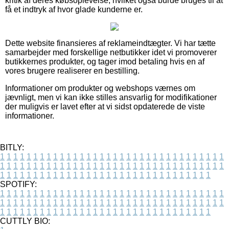
kritik af deres købsoplevelse, hvilket også burde bruges til at
få et indtryk af hvor glade kunderne er.
Dette website finansieres af reklameindtægter. Vi har tætte
samarbejder med forskellige netbutikker idet vi promoverer
butikkernes produkter, og tager imod betaling hvis en af
vores brugere realiserer en bestilling.
Informationer om produkter og webshops værnes om
jævnligt, men vi kan ikke stilles ansvarlig for modifikationer
der muligvis er lavet efter at vi sidst opdaterede de viste
informationer.
BITLY:
1
1
1
1
1
1
1
1
1
1
1
1
1
1
1
1
1
1
1
1
1
1
1
1
1
1
1
1
1
1
1
1
1
1
1
1
1
1
1
1
1
1
1
1
1
1
1
1
1
1
1
1
1
1
1
1
1
1
1
1
1
1
1
1
1
1
1
1
1
1
1
1
1
1
1
1
1
1
1
1
1
1
1
1
1
1
1
1
1
1
1
1
1
1
1
1
1
1
1
1
SPOTIFY:
1
1
1
1
1
1
1
1
1
1
1
1
1
1
1
1
1
1
1
1
1
1
1
1
1
1
1
1
1
1
1
1
1
1
1
1
1
1
1
1
1
1
1
1
1
1
1
1
1
1
1
1
1
1
1
1
1
1
1
1
1
1
1
1
1
1
1
1
1
1
1
1
1
1
1
1
1
1
1
1
1
1
1
1
1
1
1
1
1
1
1
1
1
1
1
1
1
1
1
1
CUTTLY BIO: