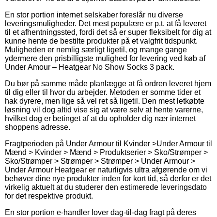
En stor portion internet selskaber foreslår nu diverse
leveringsmuligheder. Det mest populære er p.t. at få leveret
til et afhentningssted, fordi det så er super fleksibelt for dig at
kunne hente de bestilte produkter på et valgfrit tidspunkt.
Muligheden er nemlig særligt ligetil, og mange gange
ydermere den prisbilligste mulighed for levering ved køb af
Under Amour – Heatgear No Show Socks 3 pack.
Du bør på samme måde planlægge at få ordren leveret hjem
til dig eller til hvor du arbejder. Metoden er somme tider et
hak dyrere, men lige så vel ret så ligetil. Den mest letkøbte
løsning vil dog altid vise sig at være selv at hente varerne,
hvilket dog er betinget af at du opholder dig nær internet
shoppens adresse.
Fragtperioden på ​Under Armour til Kvinder >​Under Armour til
Mænd > Kvinder > Mænd > Produktserier > Sko/Strømper >
Sko/Strømper > Strømper > Strømper > Under Armour >
Under Armour Heatgear er naturligvis ultra afgørende om vi
behøver dine nye produkter inden for kort tid, så derfor er det
virkelig aktuelt at du studerer den estimerede leveringsdato
for det respektive produkt.
En stor portion e-handler lover dag-til-dag fragt på deres