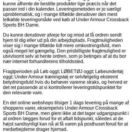
kunne afhente de bestilte produkter lige præcis når det
passer ind i din kalender. Leveringsmetoden er jo særligt
uproblematisk, og i mange tilfælde derudover den mest
letkøbte leveringsmåde ved køb af Under Armour Crossback
Sports BH Dame.
Du kunne derudover afveje for og imod at få ordren sendt
hjem til dig eller ud på din arbejdsplads. Fragtmuligheden
viser sig i mange tilfælde lidt mere omkostningsfuld, men
også meget let gængelig. Den prisbilligste fragtmulighed er
utvivlsomt selv at hente ordren, som jo betinges af at du bor
nær internet forhandlerens tilholdssted.
Fragtperioden på Løb oggt; LØBETØJ oggt; Løbeundertøj
oggt; Under Armour træningstøj er selvfølgelig ekstremt
betydningsfuld hvis du behøver varerne straks, og herved er
det ret passende at vi kontrollerer leveringstidspunktet for
den relevante vare.
En del online webshops tilsiger 1 dags levering på mange af
shoppens varer, eksempelvis Under Armour Crossback
Sports BH Dame, men glem ikke at det tager udgangspunkt i
at ordren lægges forud for et aftalt tidspunkt, således at de
højst sandsynligt kan nå at få varen på posthuset forud for at
medarbejderne drager hjemad.