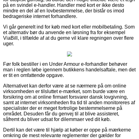
på en svindel e-handler. Handler med kort er ikke desto
mindre en del af en lovbestemmelse, der bistår os imod
bedrageriske internet forhandlere.
Vi går generelt ind for køb med kort eller mobilbetaling. Som
et alternativ bør du anvende en løsning fra for eksempel
ViaBill, i tilfælde af at du gerne vil klare regningen over flere
uger.
Før folk bestiller i en Under Armour e-forhandler behøver
man i reglen løbe igennem butikkens handelsaftale, men det
er tit en omfattende opgave.
Alternativet kan derfor være at se nærmere på om online
virksomheden er tilsluttet e-mærket, som burde være en
forsikring om at online firmaet forsvarer dansk lovgivning,
samt at internet virksomheden fra tid til anden monitoreres af
specialister der er meget fortrolige bestemmelserne på
området. Desuden får du genvej til at blive assisteret,
såfremt du bliver udsat for dilemmaer ved dit køb.
Dertil kan det være til hjælp at køber er oppe på mærkerne
omkring de mest relevante reglementer der gælder for