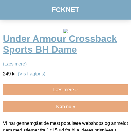
FCKNET
Under Armour Crossback
Sports BH Dame
(Læs mere)
249
kr.
(Vis fragtpris)
Læs mere »
Køb nu »
Vi har gennemgået de mest populære webshops og anmeldt
dem med stjerner fra 1 til 5 ud fra bl.a. deres prisniveau,