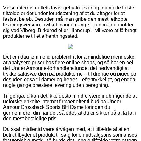
Visse internet outlets lover gebyrfri levering, men i de fleste
tilfælde er det under forudsætning af at du aftager for et
fastsat beløb. Desuden må man gribe den mest letkøbte
leveringsversion, hvilket mange gange – om man opholder
sig ved Viborg, Birkerød eller Hinnerup – vil være at få bragt
produkterne til et afhentningssted.
Det er i dag temmelig problemfrit for almindelige mennesker
at analysere priser hos flere online shops, og så har en hel
del Under Armour e-forhandlere fundet det nødvendigt at
trykke salgsværdien på produkterne – til drenge og piger, og
desuden også til damer og herrer – eftertrykkeligt, og endda
nogle gange præstere levering uden beregning.
Til gengæld kan det ikke desto mindre være indbringende at
udforske enkelte internet firmaer efter tilbud på Under
Armour Crossback Sports BH Dame forinden du
gennemfører din handel, således at du er sikker på at få fat i
den mest betalelige pris.
Du skal imidlertid være årvågen med, at i tilfælde af at en
butik tilbyder et produkt til salg for en udsalgspris som anses
for utopisk gunstig, så burde det i nogle tilfælde være et tegn