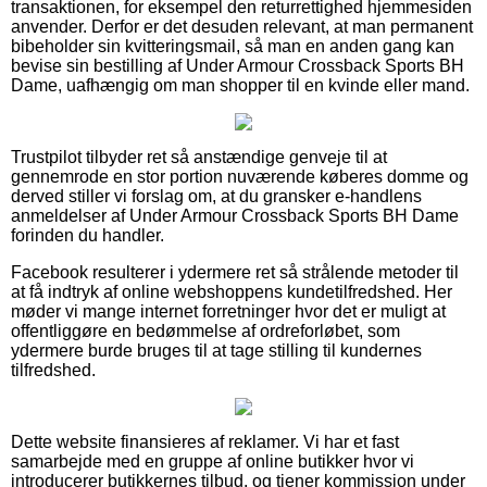
transaktionen, for eksempel den returrettighed hjemmesiden
anvender. Derfor er det desuden relevant, at man permanent
bibeholder sin kvitteringsmail, så man en anden gang kan
bevise sin bestilling af Under Armour Crossback Sports BH
Dame, uafhængig om man shopper til en kvinde eller mand.
Trustpilot tilbyder ret så anstændige genveje til at
gennemrode en stor portion nuværende køberes domme og
derved stiller vi forslag om, at du gransker e-handlens
anmeldelser af Under Armour Crossback Sports BH Dame
forinden du handler.
Facebook resulterer i ydermere ret så strålende metoder til
at få indtryk af online webshoppens kundetilfredshed. Her
møder vi mange internet forretninger hvor det er muligt at
offentliggøre en bedømmelse af ordreforløbet, som
ydermere burde bruges til at tage stilling til kundernes
tilfredshed.
Dette website finansieres af reklamer. Vi har et fast
samarbejde med en gruppe af online butikker hvor vi
introducerer butikkernes tilbud, og tjener kommission under