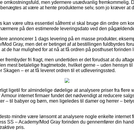
 omkostningsfuld, men ydermere usædvanlig fremkommelig. Den
benægtes at være at hente produkterne selv, som jo kræver at d
s kan være ultra essentiel såfremt vi skal bruge din ordre om kort 
er nærmere på den estimerede leveringsdato ved den pågældende
lere annoncerer 1 dags levering på en masse produkter, eksem
d Gray, men det er betinget af at bestillingen fuldbyrdes foru
at de har mulighed for at nå at få ordren på posthuset forinden lo
ber frembyder fri fragt, men undertiden er det forudsat at du aftag
en mest betalelige fragtmetode, hvilket gerne – uden hensyn til 
 Skagen – er at få leveret ordren til et udleveringssted.
ligt ligetil for almindelige dødelige at analysere priser fra fle
 Armour internet firmaer fundet det nødvendigt at reducere salg
ter – til babyer og børn, men ligeledes til damer og herrer – bet
desto mindre være lønsomt at analysere nogle enkelte internet f
s SS – Academy/Mod Gray forinden du gennemfører din handel,
raktive pris.