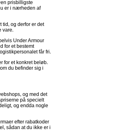
 prisbilligste
u er i nærheden af
tid, og derfor er det
 vare.
pelvis Under Armour
d for et bestemt
gistikpersonalet får fri.
er for et konkret beløb.
om du befinder sig i
re webshops, og med det
spriserne på specielt
ydeligt, og endda nogle
irmaer efter rabatkoder
 sådan at du ikke er i