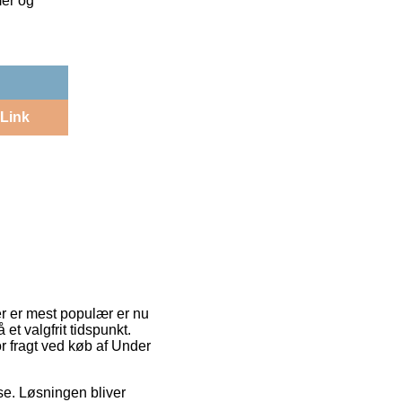
mer og
Link
er er mest populær er nu
et valgfrit tidspunkt.
r fragt ved køb af Under
sse. Løsningen bliver