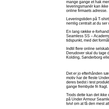
mange gange et hak mere
leveringsmanér kan ikke 
online firmaets adresse.
Leveringstiden på T-shirt
nemlig centralt at du s
En lang række e-forhand
Seamless SS – Academy/Mo
tidspunkt, med det formål 
Indtil flere online selska
Derudover skal du tage d
Kolding, Sønderborg eller
Det er jo efterhånden sær
motiv har de fleste Under
deres bedst i test produk
gange frembyde fri fragt.
Trods dette kan det ikke 
på Under Armour Seamles
tvivl om at få den mest att