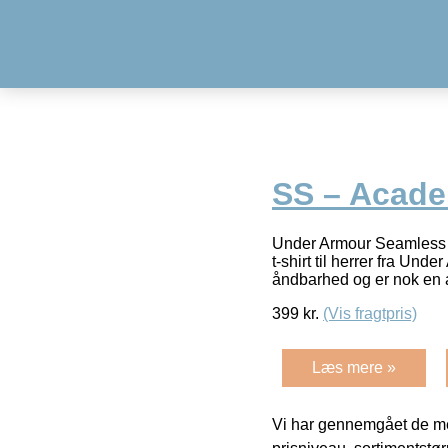
SS – Acad
Under Armour Seamless
t-shirt til herrer fra Un
åndbarhed og er nok en 
399
kr.
(Vis fragtpris)
Læs mere »
Vi har gennemgået de mes