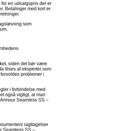
 for en udsalgspris der er
er. Betalinger med kort er
retninger.
dragsløsning som
rum.
somhedens
ket, siden det bør være
da tilses af eksperter som
 forvoldes problemer i
ler i forbindelse med
 også vigtigt, at man
er Armour Seamless SS –
onsumenters iagttagelser
our Seamless SS –