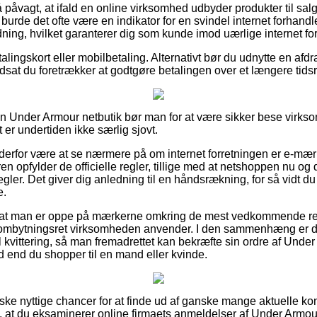
 påvagt, at ifald en online virksomhed udbyder produkter til salg
 burde det ofte være en indikator for en svindel internet forhandl
dning, hvilket garanterer dig som kunde imod uærlige internet for
lingskort eller mobilbetaling. Alternativt bør du udnytte en af
udsat du foretrækker at godtgøre betalingen over et længere tids
i en Under Armour netbutik bør man for at være sikker bese virk
 er undertiden ikke særlig sjovt.
n derfor være at se nærmere på om internet forretningen er e-mær
ren opfylder de officielle regler, tillige med at netshoppen nu og 
gler. Det giver dig anledning til en håndsrækning, for så vidt du
e.
 at man er oppe på mærkerne omkring de mest vedkommende reg
 ombytningsret virksomheden anvender. I den sammenhæng er det
 kvittering, så man fremadrettet kan bekræfte sin ordre af Und
end du shopper til en mand eller kvinde.
anske nyttige chancer for at finde ud af ganske mange aktuelle k
vi, at du eksaminerer online firmaets anmeldelser af Under Arm