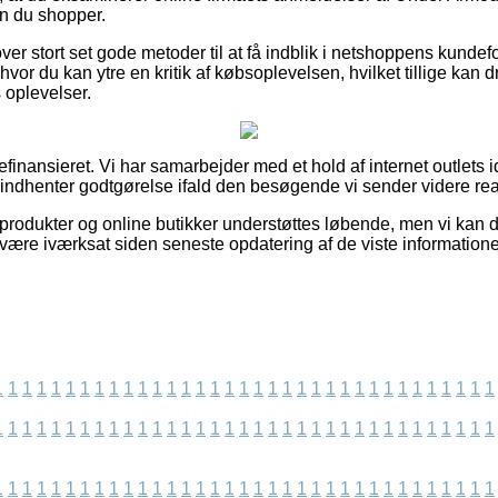
 du shopper.
ver stort set gode metoder til at få indblik i netshoppens kunde
hvor du kan ytre en kritik af købsoplevelsen, hvilket tillige kan dra
s oplevelser.
nansieret. Vi har samarbejder med et hold af internet outlets id
 indhenter godtgørelse ifald den besøgende vi sender videre rea
rodukter og online butikker understøttes løbende, men vi kan 
 være iværksat siden seneste opdatering af de viste informatione
1
1
1
1
1
1
1
1
1
1
1
1
1
1
1
1
1
1
1
1
1
1
1
1
1
1
1
1
1
1
1
1
1
1
1
1
1
1
1
1
1
1
1
1
1
1
1
1
1
1
1
1
1
1
1
1
1
1
1
1
1
1
1
1
1
1
1
1
1
1
1
1
1
1
1
1
1
1
1
1
1
1
1
1
1
1
1
1
1
1
1
1
1
1
1
1
1
1
1
1
1
1
1
1
1