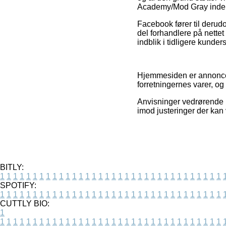
Academy/Mod Gray inden
Facebook fører til derudo
del forhandlere på nettet 
indblik i tidligere kunder
Hjemmesiden er annoncefi
forretningernes varer, og
Anvisninger vedrørende p
imod justeringer der kan
BITLY:
1
1
1
1
1
1
1
1
1
1
1
1
1
1
1
1
1
1
1
1
1
1
1
1
1
1
1
1
1
1
1
1
1
1
SPOTIFY:
1
1
1
1
1
1
1
1
1
1
1
1
1
1
1
1
1
1
1
1
1
1
1
1
1
1
1
1
1
1
1
1
1
1
CUTTLY BIO:
1
1
1
1
1
1
1
1
1
1
1
1
1
1
1
1
1
1
1
1
1
1
1
1
1
1
1
1
1
1
1
1
1
1
1