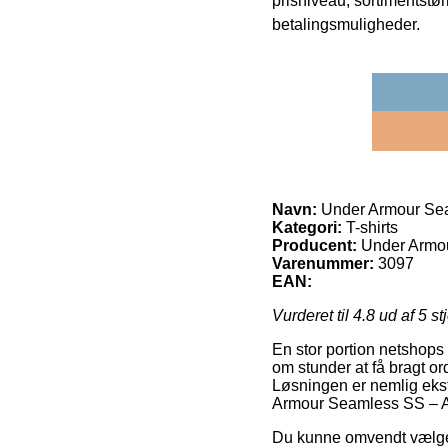
prisniveau, sortimentstø
betalingsmuligheder.
Navn:
Under Armour Se
Kategori:
T-shirts
Producent:
Under Armo
Varenummer:
3097
EAN:
Vurderet til
4.8
ud af 5 st
En stor portion netshops
om stunder at få bragt ord
Løsningen er nemlig ekst
Armour Seamless SS – 
Du kunne omvendt vælge at