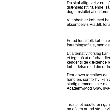
Du skal alligevel være så
grænseløst tiltalende, så
dog omsluttet af en foror
Vi anbefaler køb med beta
eksempelvis ViaBill, for
Forud for at folk køber 
forretningsaftale, men det
Et alternativt forslag ka
et tegn på at e-forhandle
kender til de gældende re
forbindelse med din ordr
Derudover foreslåes det
handlen, som fx hvilken
stadig gemmer sin e-mail
Academy/Mod Gray, hvad 
Trustpilot resulterer i g
og af den grund støtter 