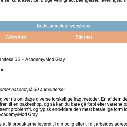
rrelse, kundeservice, brugervenlighed, betingelser, leveringsfor
Bedst anmeldte webshops
Webshop
Stjerner
amless SS – Academy/Mod Gray
ur
jerner baseret på
30
anmeldelser
 giver nu om dage diverse forskellige fragtmetoder. En af dem d
ren til en pakkeshop, og så kan du bare gå forbi efter varerne på 
remt problemfri, og typisk endvidere den mest betalelige form fo
Academy/Mod Gray.
 få produkterne leveret til din bolig eller til dit arbejdes adre